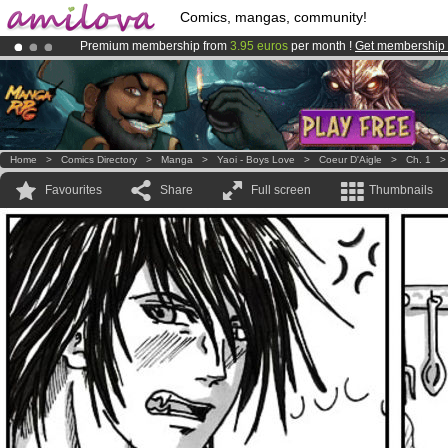
Comics, mangas, community!
Premium membership from
3.95 euros
per month !
Get membership
Amilova
Kickstarter is now LIVE
!.
Already 100000
members
and 1000
comics & mangas!
.
Home
>
Comics Directory
>
Manga
>
Yaoi - Boys Love
>
Coeur D'Aigle
>
Ch. 1
Favourites
Share
Full screen
Thumbnails