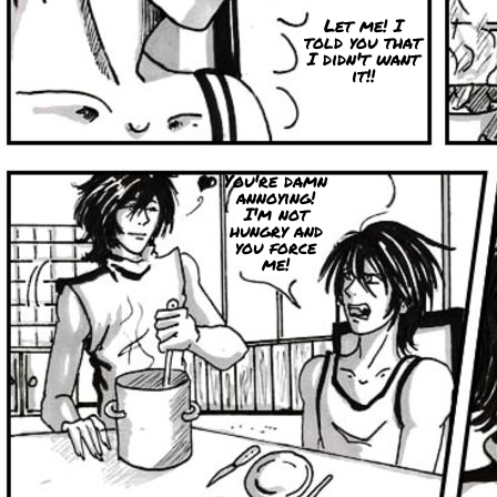
Let me! I
told you that
I didn't want
it!!
You're damn
annoying!
I'm not
hungry and
you force
me!