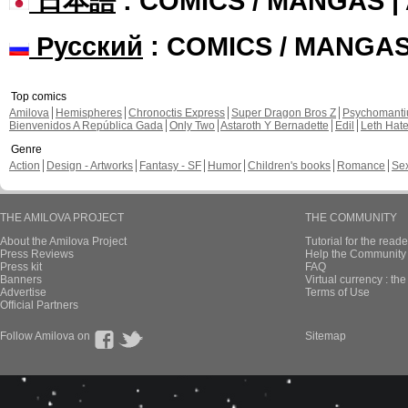
日本語
: COMICS / MANGAS 
Русский
: COMICS / MANGA
Top comics
Amilova
Hemispheres
Chronoctis Express
Super Dragon Bros Z
Psychomant
Bienvenidos A República Gada
Only Two
Astaroth Y Bernadette
Edil
Leth Hat
Genre
Action
Design - Artworks
Fantasy - SF
Humor
Children's books
Romance
Se
THE AMILOVA PROJECT
THE COMMUNITY
About the Amilova Project
Tutorial for the reade
Press Reviews
Help the Community 
Press kit
FAQ
Banners
Virtual currency : th
Advertise
Terms of Use
Official Partners
Follow Amilova on
Sitemap