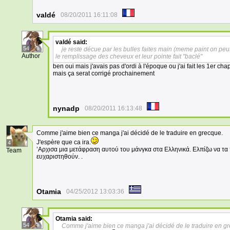
valdé
08/20/2011 16:11:08
valdé
said:
54
je reste décue par les bulles faites main (meme paint on peut
Author
le remplissage des cheveux et leur pointe fait "baclé"
ben oui mais j'avais pas d'ordi à l'époque ou j'ai fait les 1er chap
mais ça serat corrigé prochainement
nynadp
08/20/2011 16:13:48
Comme j'aime bien ce manga j'ai décidé de le traduire en grecque.
J'espère que ca ira.
4
’Αρχισα μια μετάφραση αυτού του μάνγκα στα Ελληνικά. Ελπίζω να τα 
Team
ευχαριστηθούν. .
Otamia
04/25/2012 13:03:36
Otamia
said:
54
Comme j'aime bien ce manga j'ai décidé de le traduire en g