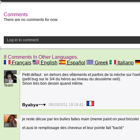
Comments
There are no comments for now.
Log-in to comment
8 Comments In Other Languages.
Français
English
Español
Greek
Italiano
Petit défaut : en dehors des vêtements et parfois de la mèche sur l'oei
(petit bug sur le 3/4 du héros au niveau du deuxième oeil).
36
Sinon très bon dessin quand même.
Team
Byabya~~♥
08/19/2011 19:18:41
je reste décue par les bulles faites main (meme paint on peut bricoler 
28
et ausi le remplissage des cheveux et leur pointe fait "baclé"