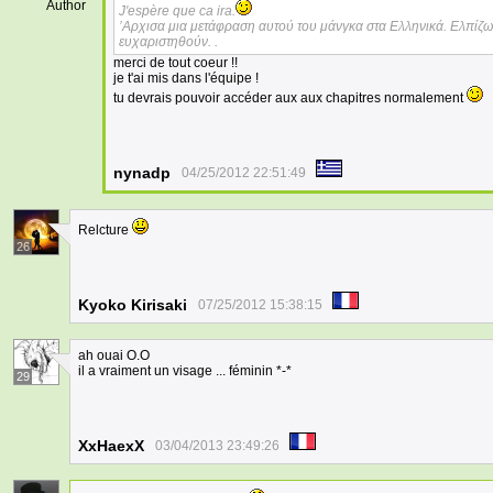
Author
J'espère que ca ira.
’Αρχισα μια μετάφραση αυτού του μάνγκα στα Ελληνικά. Ελπίζω 
ευχαριστηθούν. .
merci de tout coeur !!
je t'ai mis dans l'équipe !
tu devrais pouvoir accéder aux aux chapitres normalement
nynadp
04/25/2012 22:51:49
Relcture
26
Kyoko Kirisaki
07/25/2012 15:38:15
ah ouai O.O
il a vraiment un visage ... féminin *-*
29
XxHaexX
03/04/2013 23:49:26