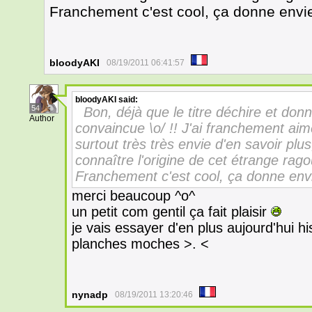
Franchement c'est cool, ça donne envie
bloodyAKI
08/19/2011 06:41:57
bloodyAKI
said:
54
Bon, déjà que le titre déchire et donne
Author
convaincue \o/ !! J'ai franchement aim
surtout très très envie d'en savoir plus
connaître l'origine de cet étrange rag
Franchement c'est cool, ça donne envi
merci beaucoup ^o^
un petit com gentil ça fait plaisir
je vais essayer d'en plus aujourd'hui hi
planches moches >. <
nynadp
08/19/2011 13:20:46