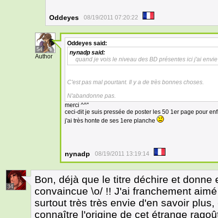
Oddeyes
08/19/2011 07:20:22
Oddeyes
said:
54
nynadp
said:
Author
quand je vois le niveau des BD présentes ici j'ai envi
C'est pas mal pourtant. Il y a de très bonnes choses.
N'abandonne pas.
merci ^^"
ceci-dit je suis pressée de poster les 50 1er page pour en
j'ai très honte de ses 1ere planche
nynadp
08/19/2011 13:19:14
Bon, déjà que le titre déchire et donne e
34
convaincue \o/ !! J'ai franchement aimé
surtout très très envie d'en savoir plus, 
connaître l'origine de cet étrange ragoû