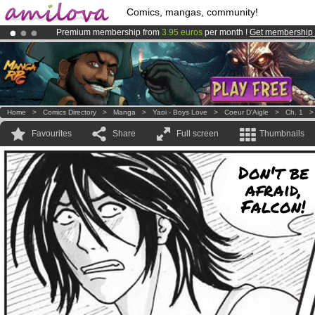
Comics, mangas, community!
Premium membership from
3.95 euros
per month !
Get membership
Amilova
Kickstarter is now LIVE
!.
Already 100000
members
and 1000
comics & mangas!
.
Home
>
Comics Directory
>
Manga
>
Yaoi - Boys Love
>
Coeur D'Aigle
>
Ch. 1
Favourites
Share
Full screen
Thumbnails
Don't be
afraid,
Falcon!