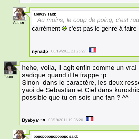
abby19
said:
54
Au moins, le coup de poing, c'est ra
Author
carrément
c'est pas le genre à faire
nynadp
08/19/2011 21:25:27
hehe, voila, il agit enfin comme un vrai
36
sadique quand il le frappe :p
Team
Sinon, dans le caractère, les deux re
yaoi de Sebastian et Ciel dans kuroshitsu
possible que tu en sois une fan ? ^^
Byabya~~♥
08/19/2011 19:36:20
popopopopopopopo
said: