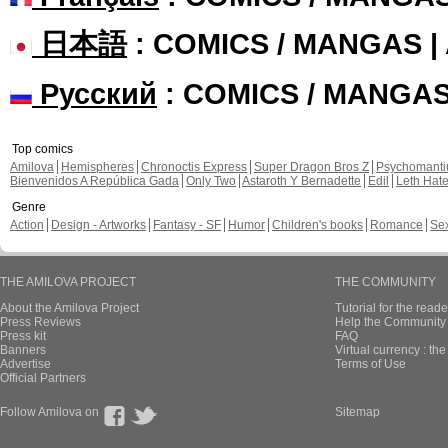
日本語
: COMICS / MANGAS 
Русский
: COMICS / MANGA
Top comics
Amilova
Hemispheres
Chronoctis Express
Super Dragon Bros Z
Psychomant
Bienvenidos A República Gada
Only Two
Astaroth Y Bernadette
Edil
Leth Hat
Genre
Action
Design - Artworks
Fantasy - SF
Humor
Children's books
Romance
Se
THE AMILOVA PROJECT
THE COMMUNITY
About the Amilova Project
Tutorial for the reade
Press Reviews
Help the Community 
Press kit
FAQ
Banners
Virtual currency : th
Advertise
Terms of Use
Official Partners
Follow Amilova on
Sitemap