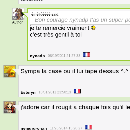
émèlïûééèè
said:
54
Bon courage nynadp t'as un super potent
Author
je te remercie vraiment
c'est très gentil à toi
nynadp
08/19/2011 21:27:33
Sympa la case ou il lui tape dessus ^.^
33
Esteryn
10/01/2011 23:50:13
j'adore car il rougit a chaque fois qu'il 
23
nemuru-chan
11/26/2014 15:20:27