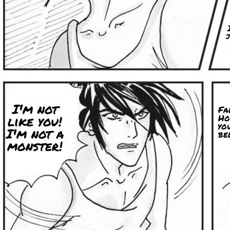
I'm not
Fa
Ho
like you!
yo
I'm not a
bel
monster!