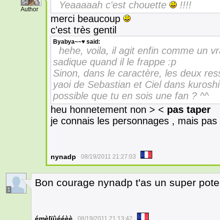
54
Yeaaaaah c'est chouette
!!!!
Author
merci beaucoup
c'est très gentil
Byabya~~♥
said:
hehe, voila, il agit enfin comme un v
sadique quand il le frappe :p
Sinon, dans le caractère, les deux r
yaoi de Sebastian et Ciel dans kuroshits
possible que tu en sois une fan ? ^^
heu honnetement non > <
pas taper
je connais les personnages , mais pas
nynadp
08/19/2011 21:27:03
Bon courage nynadp t'as un super potentie
1
émèlïûééèè
08/19/2011 21:13:42