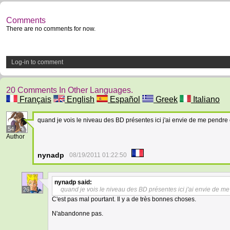
Comments
There are no comments for now.
Log-in to comment
20 Comments In Other Languages.
Français
English
Español
Greek
Italiano
quand je vois le niveau des BD présentes ici j'ai envie de me pendre e
54
Author
nynadp
08/19/2011 01:22:50
nynadp
said:
quand je vois le niveau des BD présentes ici j'ai envie de me
26
C'est pas mal pourtant. Il y a de très bonnes choses.
N'abandonne pas.