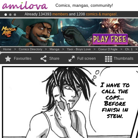
Comics, mangas, community!
Already 134393
members
and 1208
comics & mangas!
.
Premium membership from
3.95 euros
per month !
Get membership
Amilova
Kickstarter is now LIVE
!.
Home
>
Comics Directory
>
Manga
>
Yaoi - Boys Love
>
Coeur D'Aigle
>
Ch. 1
Favourites
Share
Full screen
Thumbnails
I have to
call the
cops...
Before
finish in
stew.