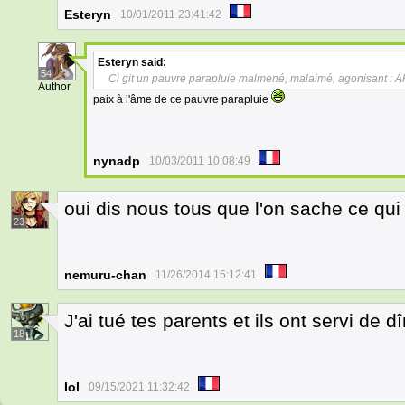
Esteryn
10/01/2011 23:41:42
Esteryn
said:
54
Ci git un pauvre parapluie malmené, malaimé, agonisant :
Author
paix à l'âme de ce pauvre parapluie
nynadp
10/03/2011 10:08:49
oui dis nous tous que l'on sache ce qui
23
nemuru-chan
11/26/2014 15:12:41
J'ai tué tes parents et ils ont servi de dî
18
Iol
09/15/2021 11:32:42