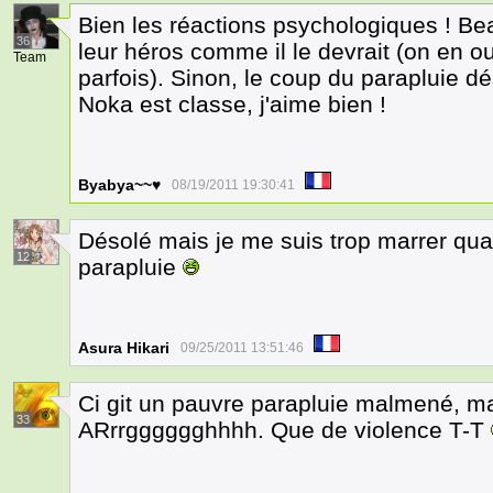
Bien les réactions psychologiques ! Bea
36
leur héros comme il le devrait (on en o
Team
parfois). Sinon, le coup du parapluie dé
Noka est classe, j'aime bien !
Byabya~~♥
08/19/2011 19:30:41
Désolé mais je me suis trop marrer quan
12
parapluie
Asura Hikari
09/25/2011 13:51:46
Ci git un pauvre parapluie malmené, ma
33
ARrrgggggghhhh. Que de violence T-T