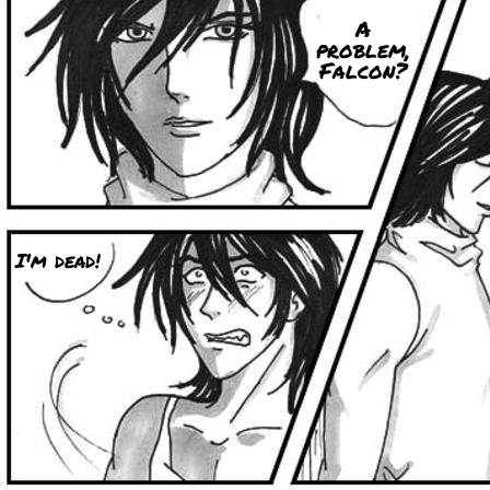
A
problem,
Falcon?
I'm dead!