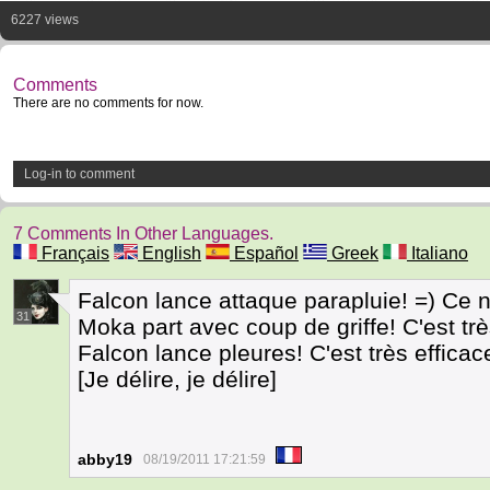
6227 views
Comments
There are no comments for now.
Log-in to comment
7 Comments In Other Languages.
Français
English
Español
Greek
Italiano
Falcon lance attaque parapluie! =) Ce n'
31
Moka part avec coup de griffe! C'est trè
Falcon lance pleures! C'est très efficac
[Je délire, je délire]
abby19
08/19/2011 17:21:59