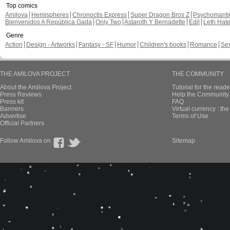
Top comics
Amilova
Hemispheres
Chronoctis Express
Super Dragon Bros Z
Psychomant
Bienvenidos A República Gada
Only Two
Astaroth Y Bernadette
Edil
Leth Hat
Genre
Action
Design - Artworks
Fantasy - SF
Humor
Children's books
Romance
Se
THE AMILOVA PROJECT
THE COMMUNITY
About the Amilova Project
Tutorial for the reade
Press Reviews
Help the Community 
Press kit
FAQ
Banners
Virtual currency : th
Advertise
Terms of Use
Official Partners
Follow Amilova on
Sitemap