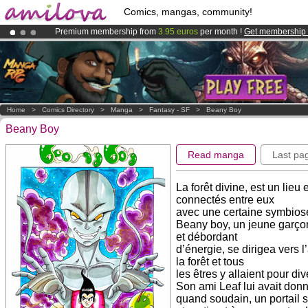
Comics, mangas, community!
Premium membership from
3.95 euros
per month !
Get membership
Already 100000
members
and 1000
comics & mangas!
.
Amilova
Kickstarter is now LIVE
!.
Home
>
Comics Directory
>
Manga
>
Fantasy - SF
>
Beany Boy
Beany Boy
Read manga
Last pa
La forêt divine, est un lieu
connectés entre eux
avec une certaine symbios
Beany boy, un jeune garçon 
et débordant
d’énergie, se dirigea vers l’
la forêt et tous
les êtres y allaient pour di
Son ami Leaf lui avait don
quand soudain, un portail s’