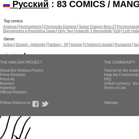
Русский
: 83 COMICS / MAN
Top comics
Amilova
Hemispheres
Chronoctis Express
Super Dragon Bros Z
Psychomant
Bienvenidos A República Gada
Only Two
Astaroth Y Bernadette
Edil
Leth Hat
Genre
Action
Design - Artworks
Fantasy - SF
Humor
Children's books
Romance
Se
THE AMILOVA PROJECT
THE COMMUNITY
About the Amilova Project
Tutorial for the reade
Press Reviews
Help the Community 
Press kit
FAQ
Banners
Virtual currency : th
Advertise
Terms of Use
Official Partners
Follow Amilova on
Sitemap