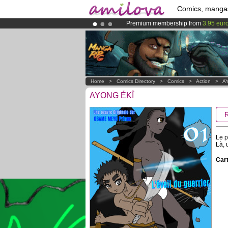
Comics, manga
Premium membership from
3.95 eur
Already 134393
members
and 1208
Amilova
Kickstarter is now LIVE
!.
Home
>
Comics Directory
>
Comics
>
Action
>
A
AYONG ÉKÎ
Le p
Là, 
Cart