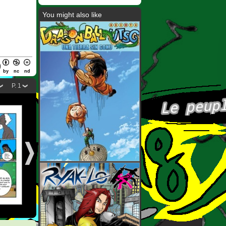
You might also like
by
nc
nd
P. 1