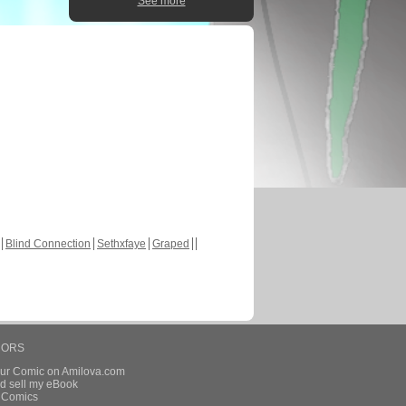
See more
Blind Connection
Sethxfaye
Graped
HORS
our Comic on Amilova.com
d sell my eBook
e Comics