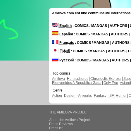
Amilova.com est une communauté internationale 
English
: COMICS / MANGAS | AUTHORS 
Español
: COMICS / MANGAS | AUTHORS 
Français
: COMICS / MANGAS | AUTHORS
日本語
: COMICS / MANGAS | AUTHORS |
Русский
: COMICS / MANGAS | AUTHORS
Top comics
Amilova
Hemispheres
Chronoctis Express
Supe
Bienvenidos A República Gada
Only Two
Astaro
Genre
Action
Design - Artworks
Fantasy - SF
Humor
C
THE AMILOVA PROJECT
About the Amilova Project
Press Reviews
Press kit