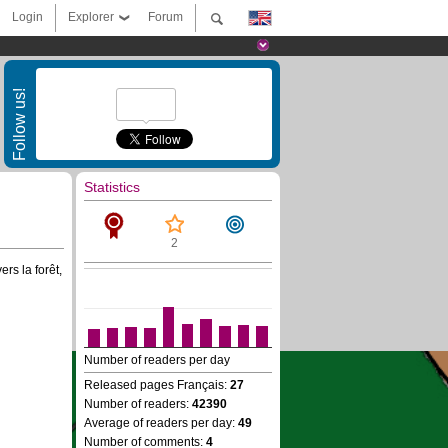
Login
Explorer
Forum
Follow us!
Statistics
2
rs la forêt,
Number of readers per day
Released pages Français:
27
Number of readers:
42390
Average of readers per day:
49
Number of comments:
4