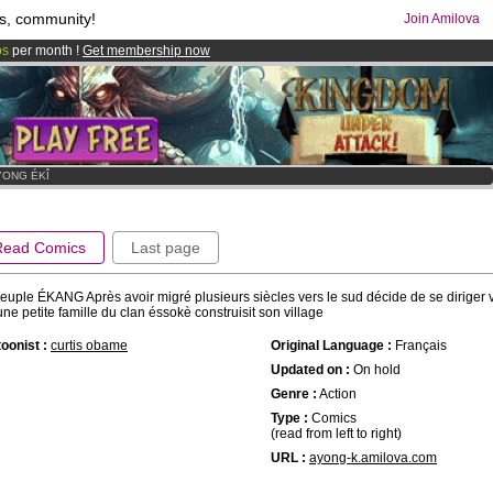
s, community!
Join Amilova
os
per month !
Get membership now
comics & mangas!
.
YONG ÉKÎ
Read Comics
Last page
euple ÉKANG Après avoir migré plusieurs siècles vers le sud décide de se diriger ve
une petite famille du clan éssokè construisit son village
oonist :
curtis obame
Original Language :
Français
Updated on :
On hold
Genre :
Action
Type :
Comics
(read from left to right)
URL :
ayong-k.amilova.com