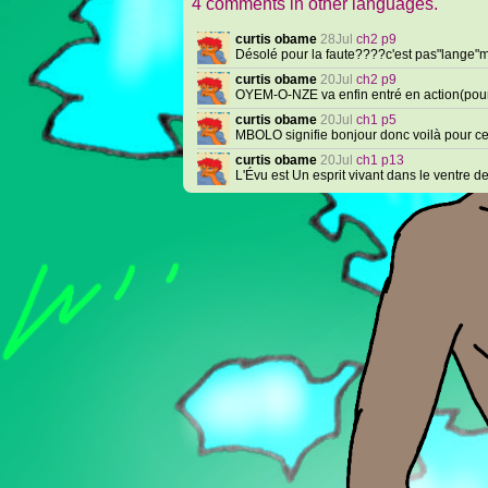
4 comments in other languages.
curtis obame
28Jul
ch2 p9
Désolé pour la faute????c'est pas"lange"ma
curtis obame
20Jul
ch2 p9
OYEM-O-NZE va enfin entré en action(pour
curtis obame
20Jul
ch1 p5
MBOLO signifie bonjour donc voilà pour ce
curtis obame
20Jul
ch1 p13
L'Évu est Un esprit vivant dans le ventr