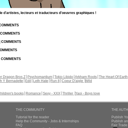
d'artistes, lecteurs et traducteurs d'oeuvres graphiques !
| COMMENTS
| COMMENTS
 | COMMENTS
 COMMENTS
 | COMMENTS
r Dragon Bros Z
Psychomantium
Tokio Libido
Arkham Roots
The Heart Of Earth
th Y Bernadette
Edil
Leth Hate
Run 8
Coeur D'aigle
Wild
hildren's books
Romance
Sexy - XXX
Thriller
Yaoi - Boys love
THE COMMUNITY
THE AUT
Tutorial for the reader
Publish Y
Help the Community - Jobs & Internships
Publish an
FAQ
Fair Trad