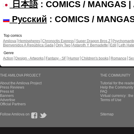
日本語
: COMICS / MANGAS 
Русский
: COMICS / MANGA
Top comics
Amilova
Hemispheres
Chronoctis Express
Super Dragon Bros Z
Psychomant
Bienvenidos A República Gada
Only Two
Astaroth Y Bernadette
Edil
Leth Hat
Genre
Action
Design - Artworks
Fantasy - SF
Humor
Children's books
Romance
Se
THE AMILOVA PROJECT
THE COMMUNITY
About the Amilova Project
Tutorial for the reade
Press Reviews
Help the Community 
Press kit
FAQ
Banners
Virtual currency : th
Advertise
Terms of Use
Official Partners
Follow Amilova on
Sitemap