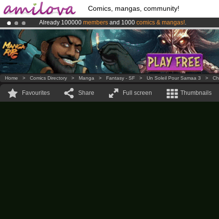
Comics, mangas, community!
Already 100000
members
and 1000
comics & mangas!
.
Premium membership from
3.95 euros
per month !
Get membership
Amilova
Kickstarter is now LIVE
!.
Home
>
Comics Directory
>
Manga
>
Fantasy - SF
>
Un Soleil Pour Samaa 3
>
Ch
Favourites
Share
Full screen
Thumbnails