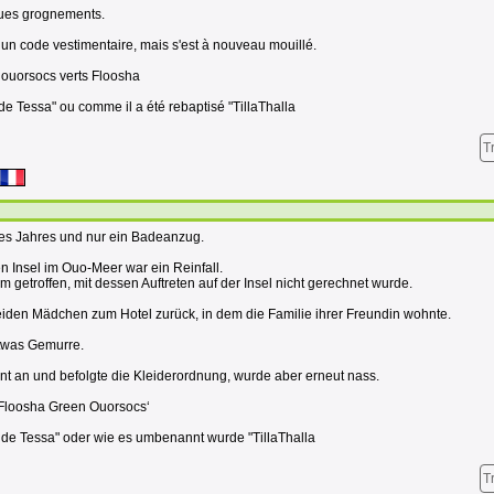
ques grognements.
 un code vestimentaire, mais s'est à nouveau mouillé.
 ouorsocs verts Floosha
 de Tessa" ou comme il a été rebaptisé "TillaThalla
T
es Jahres und nur ein Badeanzug.
hen Insel im Ouo-Meer war ein Reinfall.
 getroffen, mit dessen Auftreten auf der Insel nicht gerechnet wurde.
iden Mädchen zum Hotel zurück, in dem die Familie ihrer Freundin wohnte.
twas Gemurre.
nt an und befolgte die Kleiderordnung, wurde aber erneut nass.
Floosha Green Ouorsocs‘
n de Tessa" oder wie es umbenannt wurde "TillaThalla
T