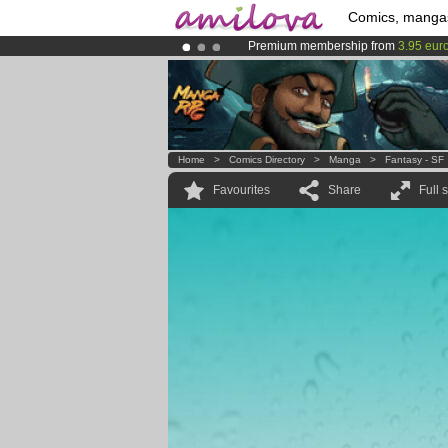
Comics, manga
Premium membership from
3.95 eur
Amilova
Kickstarter is now LIVE
!.
Already 100000
members
and 1000
Home
>
Comics Directory
>
Manga
>
Fantasy - SF
Favourites
Share
Full 
x