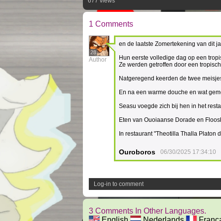
677 views
1 Comments
en de laatste Zomertekening van dit j
28
Hun eerste volledige dag op een tropi
Author
Ze werden getroffen door een tropische
Natgeregend keerden de twee meisjes t
En na een warme douche en wat gem
Seasu voegde zich bij hen in het rest
Eten van Ouoiaanse Dorade en Floos
In restaurant "Theotilla Thalla Platon
Ouroboros
06/30/2025 17:34:10
Log-in to comment
3 Comments In Other Languages.
English
Nederlands
Franç