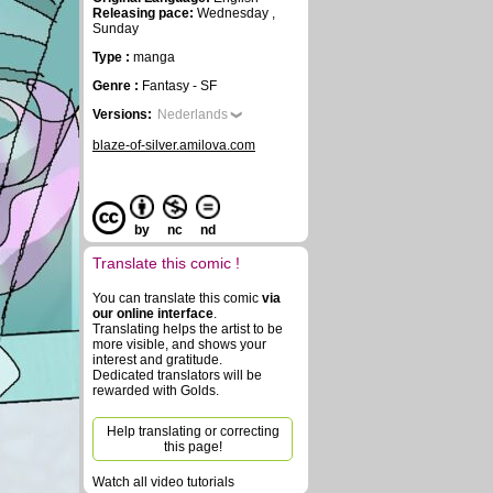
Releasing pace:
Wednesday ,
Sunday
Type :
manga
Genre :
Fantasy - SF
Versions:
Nederlands
blaze-of-silver.amilova.com
by
nc
nd
Translate this comic !
You can translate this comic
via
our online interface
.
Translating helps the artist to be
more visible, and shows your
interest and gratitude.
Dedicated translators will be
rewarded with Golds.
Help translating or correcting
this page!
Watch all video tutorials