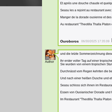
Et après une douche chaude et quel
Seasu les a rejoint au restaurant avec
Manger de la dorade ouoienne et des
Au restaurant "Theotilla Thalla Platon
Ouroboros
06/30/2025 17:35:09
und die letzte Sommerzeichnung dies
28
Ihr erster voller Tag auf einer tropisc
Author
Sie wurden von einem tropischen Sturm
Durchnässt vom Regen kehrten die be
Und nach einer heißen Dusche und e
Seasu schloss sich ihnen im Restaura
Essen von Ouoianischer Dorade und 
Im Restaurant "Theotilla Thalla Plato