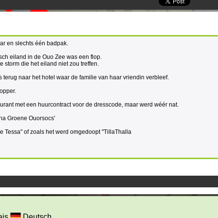
aar en slechts één badpak.
sch eiland in de Ouo Zee was een flop.
 storm die het eiland niet zou treffen.
erug naar het hotel waar de familie van haar vriendin verbleef.
opper.
aurant met een huurcontract voor de dresscode, maar werd wéér nat.
ha Groene Ouorsocs'
 de Tessa" of zoals het werd omgedoopt "TillaThalla
ais
Deutsch