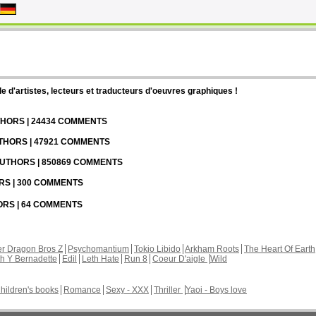
d'artistes, lecteurs et traducteurs d'oeuvres graphiques !
UTHORS | 24434 COMMENTS
UTHORS | 47921 COMMENTS
 AUTHORS | 850869 COMMENTS
ORS | 300 COMMENTS
HORS | 64 COMMENTS
r Dragon Bros Z
Psychomantium
Tokio Libido
Arkham Roots
The Heart Of Earth
th Y Bernadette
Edil
Leth Hate
Run 8
Coeur D'aigle
Wild
hildren's books
Romance
Sexy - XXX
Thriller
Yaoi - Boys love