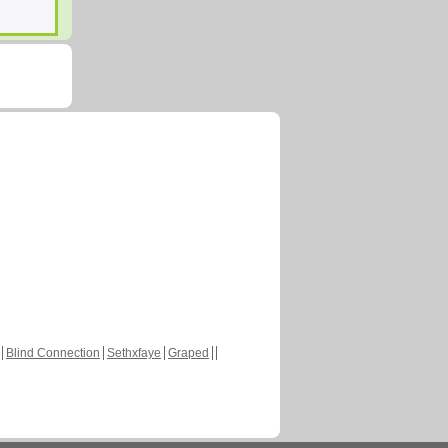
Blind Connection
Sethxfaye
Graped