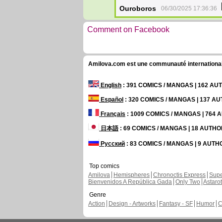
Ouroboros
06/30/2025 17:36:36
Comment on Facebook
Amilova.com est une communauté internationale 
English
: 391 COMICS / MANGAS | 162 A
Español
: 320 COMICS / MANGAS | 137 A
Français
: 1009 COMICS / MANGAS | 764
日本語
: 69 COMICS / MANGAS | 18 AUTH
Русский
: 83 COMICS / MANGAS | 9 AUT
Top comics
Amilova
Hemispheres
Chronoctis Express
Supe
Bienvenidos A República Gada
Only Two
Astaro
Genre
Action
Design - Artworks
Fantasy - SF
Humor
C