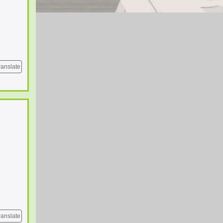
ranslate
ranslate