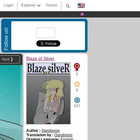
Login
Explorer
Forum
Follow us!
Blaze of Silver
Next
5
9
187
Author :
Ouroboros
Translation by :
Ouroboros
Original Language:
English