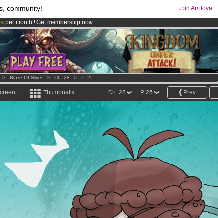
s, community!
Join Amilova
os
per month !
Get membership now
comics & mangas!
.
>
Blaze Of Silver
>
Ch. 28
>
P. 25
screen
Thumbnails
Ch. 28
P. 25
Prev.