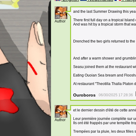
and the last Summer Drawing this year
28
There first full day on a tropical Isla
Author
And was hit by a tropical storm that wa
Drenched the two girls returned to the
And after a warm shower and grumbli
Seasu joined them at the restaurant wi
Eating Ouoian Sea bream and Floosh
At restaurant "Theotilla Thalla Platon 
Ouroboros
06/30/2025 17:28:36
et le dernier dessin d'été de cette ann
28
Leur première journée complète sur un
Author
Ils ont été frappés par une tempête trop
Trempées par la pluie, les deux filles 