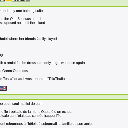
 and only one bathing suite.
nd on the Ouo Sea was a bust.
s suposed no to hit the island.
 hotel where her friends family stayed.
ng.
th a rental for the dresscode only to get wet once again.
a Green Ouorsocs'
de Tessa" or as it was renamed "TillaThalla
ée et un seul maillot de bain.
e île tropicale de la mer d'Ouo a été un échec.
icale qui n'était pas censée frapper l'île.
sont retournées à l'hôtel où séjournait la famille de son amie.