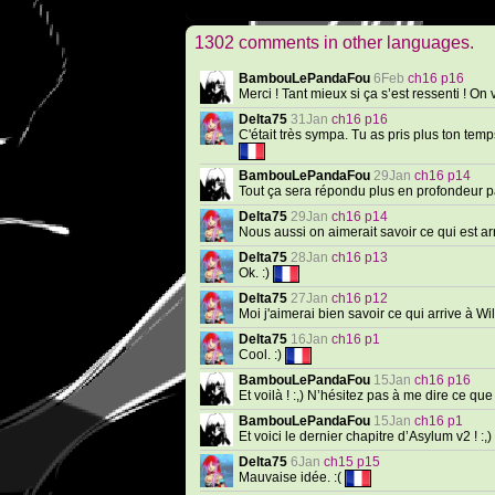
1302 comments in other languages.
BambouLePandaFou
6Feb
ch16 p16
Merci ! Tant mieux si ça s’est ressenti ! On 
Delta75
31Jan
ch16 p16
C'était très sympa. Tu as pris plus ton te
BambouLePandaFou
29Jan
ch16 p14
Tout ça sera répondu plus en profondeur par 
Delta75
29Jan
ch16 p14
Nous aussi on aimerait savoir ce qui est ar
Delta75
28Jan
ch16 p13
Ok. :)
Delta75
27Jan
ch16 p12
Moi j'aimerai bien savoir ce qui arrive à Wil
Delta75
16Jan
ch16 p1
Cool. :)
BambouLePandaFou
15Jan
ch16 p16
Et voilà ! :,) N’hésitez pas à me dire ce q
BambouLePandaFou
15Jan
ch16 p1
Et voici le dernier chapitre d’Asylum v2 ! :,)
Delta75
6Jan
ch15 p15
Mauvaise idée. :(