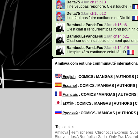
Delta75
4Jan
ch15 p13
Il ne veut pas répondre. C'est louche. :(
Delta75
3Jan
ch15 p12
Il ne faut pas faire confiance en Dimitri.
BambouLePandaFou
2Jan
ch15 p6
C’est clair !! Ils tournent pas rond pour inf
BambouLePandaFou
2Jan
ch14 p21
C’est sur qu’on sait pas tellement quoi en 
BambouLePandaFou
2Jan
ch14 p19
Il inspire zéro confiance celui-là ! :D
Amilova.com est une communauté internationale 
English
: COMICS / MANGAS | AUTHORS 
Español
: COMICS / MANGAS | AUTHORS 
Français
: COMICS / MANGAS | AUTHORS
日本語
: COMICS / MANGAS | AUTHORS |
Русский
: COMICS / MANGAS | AUTHORS
Top comics
Amilova
Hemispheres
Chronoctis Express
Supe
Bienvenidos A República Gada
Only Two
Astaro