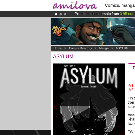
Comics, manga
Premium membership from
3.95 eur
Already 100000
members
and 1000
Amilova
Kickstarter is now LIVE
!.
Home
>
Comics Directory
>
Manga
>
ASYLUM
ASYLUM
-V1 
-V2 
Fin 
trop
sous
Adam
l'ét
faci
TW :