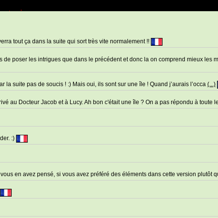
verra tout ça dans la suite qui sort très vite normalement !!
mps de poser les intrigues que dans le précédent et donc la on comprend mieux les 
la suite pas de soucis ! :) Mais oui, ils sont sur une île ! Quand j’aurais l’occa
(...)
rivé au Docteur Jacob et à Lucy. Ah bon c'était une île ? On a pas répondu à toute l
der. :)
ue vous en avez pensé, si vous avez préféré des éléments dans cette version plutôt 