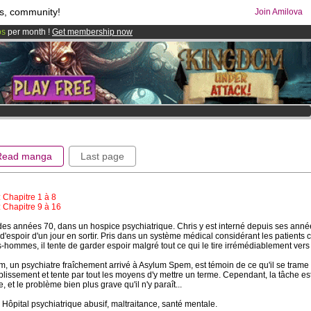
s, community!
Join Amilova
os
per month !
Get membership now
comics & mangas!
.
Read manga
Last page
: Chapitre 1 à 8
: Chapitre 9 à 16
des années 70, dans un hospice psychiatrique. Chris y est interné depuis ses anné
 d'espoir d'un jour en sortir. Pris dans un système médical considérant les patient
-hommes, il tente de garder espoir malgré tout ce qui le tire irrémédiablement vers 
, un psychiatre fraîchement arrivé à Asylum Spem, est témoin de ce qu'il se trame
ablissement et tente par tout les moyens d'y mettre un terme. Cependant, la tâche est
le, et le problème bien plus grave qu'il n'y paraît...
 Hôpital psychiatrique abusif, maltraitance, santé mentale.