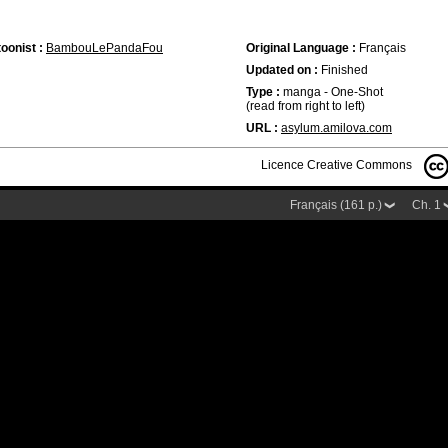
oonist :
BambouLePandaFou
Original Language :
Français
Updated on :
Finished
Type :
manga - One-Shot
(read from right to left)
URL :
asylum.amilova.com
Licence Creative Commons
Français (161 p.)
Ch. 1