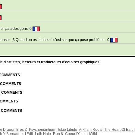
liger ça à des gens :0
penser :,3 Quand on est tout seul c’est sur que ça pose problème :,0
d'artistes, lecteurs et traducteurs d'oeuvres graphiques !
| COMMENTS
| COMMENTS
 | COMMENTS
 COMMENTS
 | COMMENTS
r Dragon Bros Z
Psychomantium
Tokio Libido
Arkham Roots
The Heart Of Earth
th Y Bernadette
Edil
Leth Hate
Run 8
Coeur D'aigle
Wild