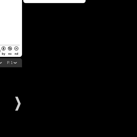
by
nc
nd
P. 1