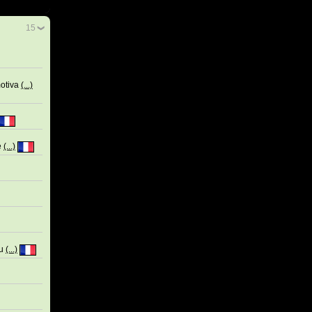
15
motiva
(...)
e
(...)
qu
(...)