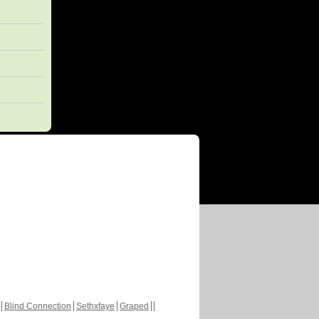
Blind Connection
Sethxfaye
Graped