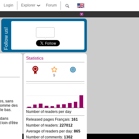
Login
Explorer
Forum
Follow us!
Statistics
9
es, sans
s comme des
le bas.
Number of readers per day
 dans
Released pages Français:
161
 loin d'être
Number of readers:
227012
Average of readers per day:
865
Number of comments:
1302