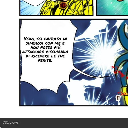
Vedo, sei entrato in
simbiosi con me e
non posso più
attaccare rischiando
di ricevere le tue
ferite.
731 views