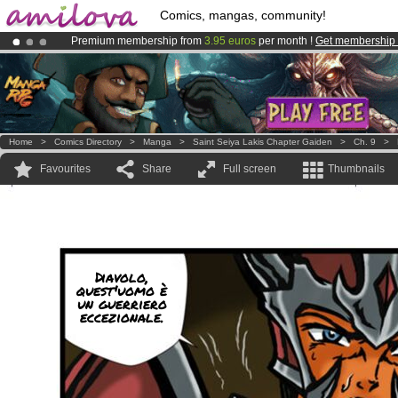
Comics, mangas, community!
Premium membership from
3.95 euros
per month !
Get membership
Already 100000
members
and 1000
comics & mangas!
.
Amilova
Kickstarter is now LIVE
!.
Home
>
Comics Directory
>
Manga
>
Saint Seiya Lakis Chapter Gaiden
>
Ch. 9
>
Favourites
Share
Full screen
Thumbnails
Diavolo,
quest'uomo è
un guerriero
eccezionale.