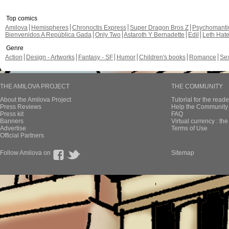
Top comics
Amilova
Hemispheres
Chronoctis Express
Super Dragon Bros Z
Psychomant
Bienvenidos A República Gada
Only Two
Astaroth Y Bernadette
Edil
Leth Hat
Genre
Action
Design - Artworks
Fantasy - SF
Humor
Children's books
Romance
Se
THE AMILOVA PROJECT
THE COMMUNITY
About the Amilova Project
Tutorial for the reade
Press Reviews
Help the Community 
Press kit
FAQ
Banners
Virtual currency : th
Advertise
Terms of Use
Official Partners
Follow Amilova on
Sitemap