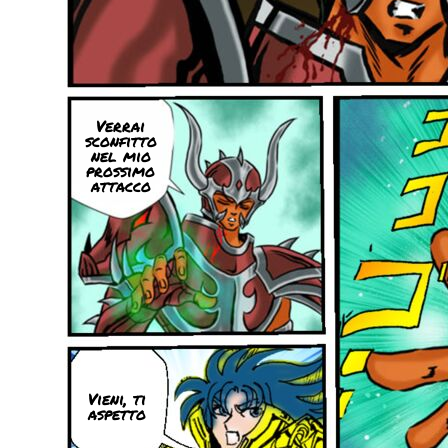
Verrai
sconfitto
nel mio
prossimo
attacco
Vieni, ti
aspetto