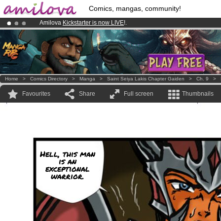
Comics, mangas, community!
Amilova
Kickstarter is now LIVE
!.
Premium membership from
3.95 euros
per month !
Get membership
Already 100000
members
and 1000
comics & mangas!
.
Home
>
Comics Directory
>
Manga
>
Saint Seiya Lakis Chapter Gaiden
>
Ch. 9
>
Favourites
Share
Full screen
Thumbnails
Hell, this man
is an
exceptional
warrior.