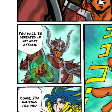
You will be
defeated in
my next
attack.
Come, I'm
waiting
for you