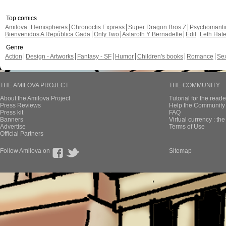
Top comics
Amilova
Hemispheres
Chronoctis Express
Super Dragon Bros Z
Psychomant
Bienvenidos A República Gada
Only Two
Astaroth Y Bernadette
Edil
Leth Hat
Genre
Action
Design - Artworks
Fantasy - SF
Humor
Children's books
Romance
Se
THE AMILOVA PROJECT
THE COMMUNITY
About the Amilova Project
Tutorial for the reade
Press Reviews
Help the Community 
Press kit
FAQ
Banners
Virtual currency : th
Advertise
Terms of Use
Official Partners
Follow Amilova on
Sitemap