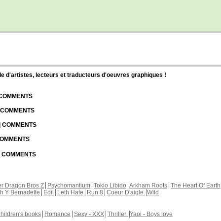
d'artistes, lecteurs et traducteurs d'oeuvres graphiques !
| COMMENTS
| COMMENTS
 | COMMENTS
 COMMENTS
 | COMMENTS
r Dragon Bros Z
Psychomantium
Tokio Libido
Arkham Roots
The Heart Of Earth
th Y Bernadette
Edil
Leth Hate
Run 8
Coeur D'aigle
Wild
hildren's books
Romance
Sexy - XXX
Thriller
Yaoi - Boys love