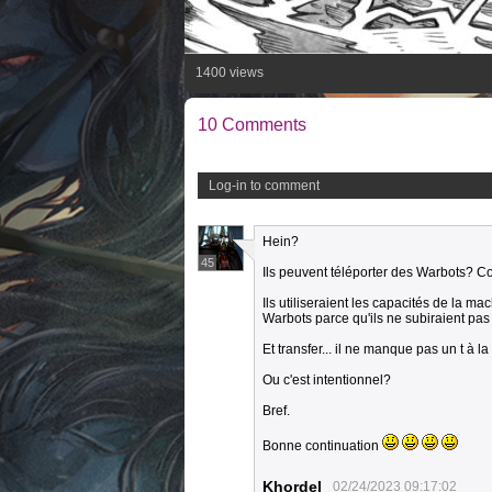
1400 views
10 Comments
Log-in to comment
Hein?
45
Ils peuvent téléporter des Warbots? 
Ils utiliseraient les capacités de la m
Warbots parce qu'ils ne subiraient p
Et transfer... il ne manque pas un t à la
Ou c'est intentionnel?
Bref.
Bonne continuation
Khordel
02/24/2023 09:17:02