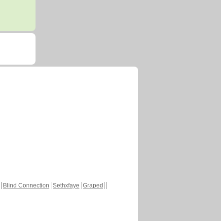
Blind Connection
Sethxfaye
Graped