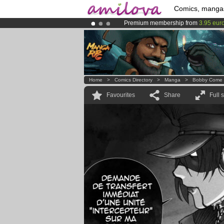
Comics, manga
Premium membership from
3.95 eur
Already 134393
members
and 1208
Amilova
Kickstarter is now LIVE
!.
Home
>
Comics Directory
>
Manga
>
Bobby Come
Favourites
Share
Full 