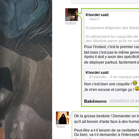
Khordel
said:
33
Hein?
Author
Ils peuvent téléporter des Wa
Ils utiliseraient les capacités 
des Warbots parce qu'ils ne su
Pour l'instant, c'est le premier c
fait mais c'est pas le même gen
Après il doit y avoir des spécific
de déployer partout, facilement 
Khordel
said:
Et transfer... il ne manque pas 
Non c'est bien une coquille !
Je m'en excuse et corrige ça !
Bakémono
02/24/2023 10:4
Oh la grosse bestiole ! Demander un in
qu'il ait besoin d'aide face à des huma
1
Team
Peut-être a-t-il besoin de se ravitaille
Ou bien, va-t-il demander à l'intercep