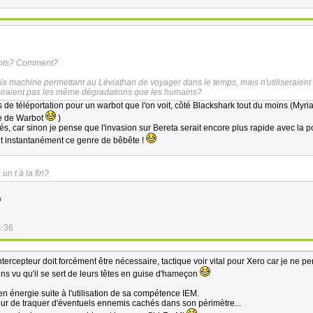
rbots? Comment?
de la machine permettant au Léviathan de voyager dans le temps, mais n'utiliseraient
biraient pas les même dégradations que les humains?
as de téléportation pour un warbot que l'on voit, côté Blackshark tout du moins (Myria
re de Warbot
)
ités, car sinon je pense que l'invasion sur Bereta serait encore plus rapide avec la po
et instantanément ce genre de bêbête !
un t à la fin?
4:36
tercepteur doit forcément être nécessaire, tactique voir vital pour Xero car je ne p
ins vu qu'il se sert de leurs têtes en guise d'hameçon
r en énergie suite à l'utilisation de sa compétence IEM.
teur de traquer d'éventuels ennemis cachés dans son périmètre...