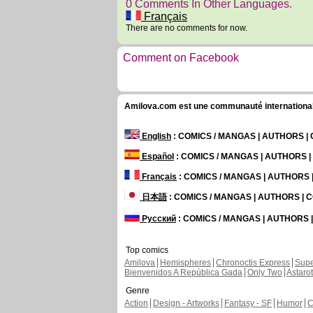
0 Comments In Other Languages.
Français
There are no comments for now.
Comment on Facebook
Amilova.com est une communauté internationale 
English
: COMICS / MANGAS | AUTHORS 
Español
: COMICS / MANGAS | AUTHORS 
Français
: COMICS / MANGAS | AUTHORS
日本語
: COMICS / MANGAS | AUTHORS |
Русский
: COMICS / MANGAS | AUTHORS
Top comics
Amilova
Hemispheres
Chronoctis Express
Supe
Bienvenidos A República Gada
Only Two
Astaro
Genre
Action
Design - Artworks
Fantasy - SF
Humor
C