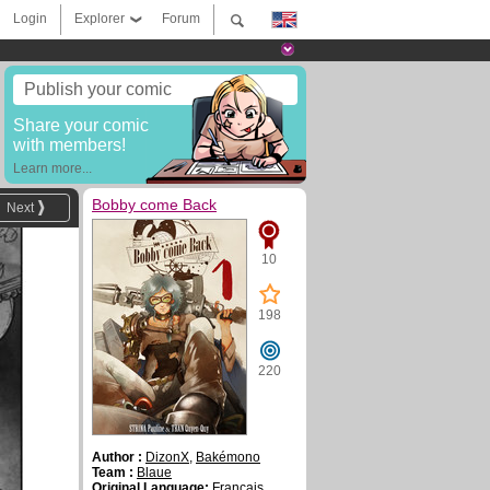
Login
Explorer
Forum
Publish your comic
Share your comic
with members!
Learn more...
Bobby come Back
Next
10
198
220
Author :
DizonX
,
Bakémono
Team :
Blaue
Original Language:
Français