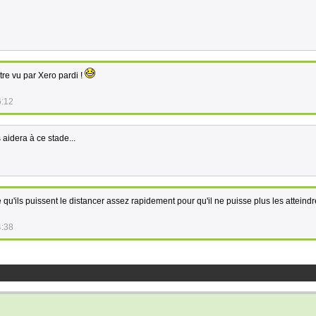
être vu par Xero pardi !
6:12
aidera à ce stade...
qu'ils puissent le distancer assez rapidement pour qu'il ne puisse plus les atteindr
4:38