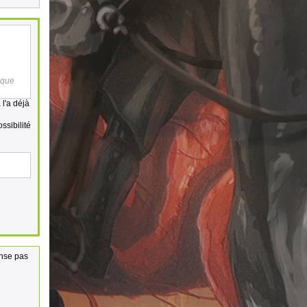
 que
 l'a déjà
ssibilité
ense pas