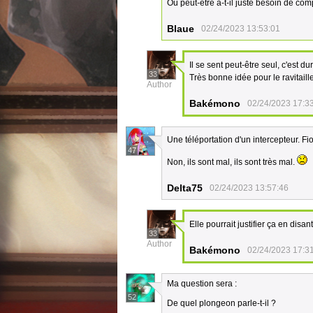
Ou peut-être a-t-il juste besoin de co
Blaue
02/24/2023 13:53:01
Il se sent peut-être seul, c'est d
33
Très bonne idée pour le ravitail
Author
Bakémono
02/24/2023 17:3
Une téléportation d'un intercepteur. Fio
47
Non, ils sont mal, ils sont très mal.
Delta75
02/24/2023 13:57:46
Elle pourrait justifier ça en disa
33
Author
Bakémono
02/24/2023 17:3
Ma question sera :
52
De quel plongeon parle-t-il ?