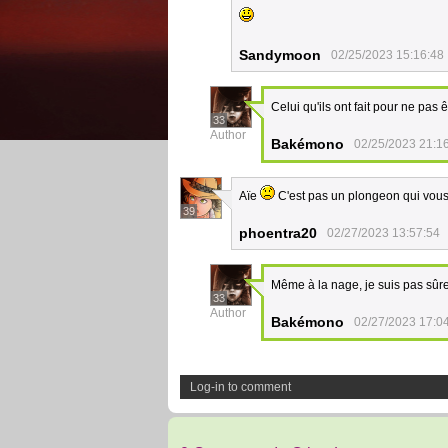
Sandymoon
02/25/2023 15:16:48
Celui qu'ils ont fait pour ne pas 
33
Author
Bakémono
02/25/2023 21:1
Aïe
C'est pas un plongeon qui vous 
39
phoentra20
02/27/2023 13:57:54
Même à la nage, je suis pas sûre 
33
Author
Bakémono
02/27/2023 17:0
Log-in to comment