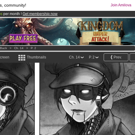
s, community!
Join Amilova
os
per month !
Get membership now
comics & mangas!
.
 Back
>
Ch. 14
>
P. 2
screen
Thumbnails
Ch. 14
P. 2
Prev.