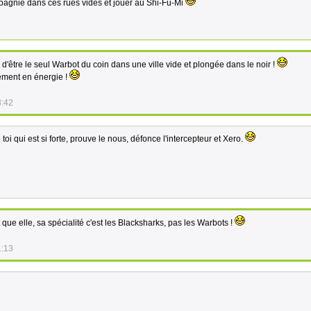
mpagnie dans ces rues vides et jouer au Shi-Fu-Mi
ur d'être le seul Warbot du coin dans une ville vide et plongée dans le noir !
lement en énergie !
3:42
 toi qui est si forte, prouve le nous, défonce l'intercepteur et Xero.
nt que elle, sa spécialité c'est les Blacksharks, pas les Warbots !
1:13