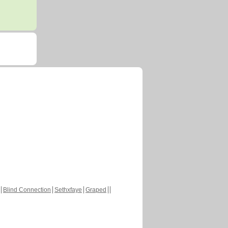
Blind Connection
Sethxfaye
Graped