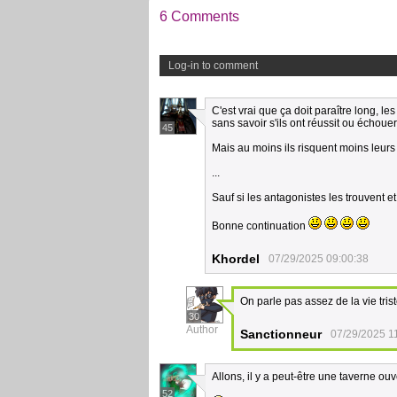
6 Comments
Log-in to comment
C'est vrai que ça doit paraître long, le
sans savoir s'ils ont réussit ou échouer.
45
Mais au moins ils risquent moins leurs
...
Sauf si les antagonistes les trouvent e
Bonne continuation
Khordel
07/29/2025 09:00:38
On parle pas assez de la vie tris
30
Author
Sanctionneur
07/29/2025 1
Allons, il y a peut-être une taverne o
52