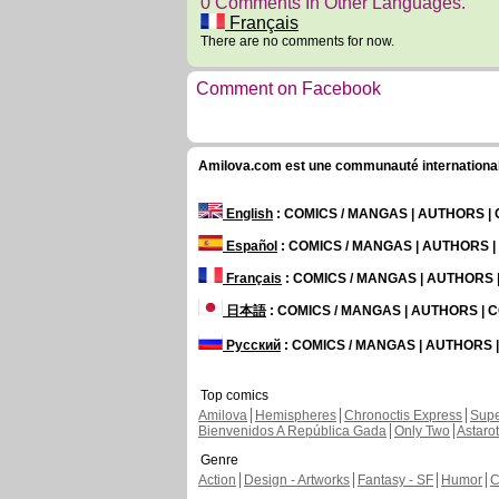
0 Comments In Other Languages.
Français
There are no comments for now.
Comment on Facebook
Amilova.com est une communauté internationale 
English
: COMICS / MANGAS | AUTHORS 
Español
: COMICS / MANGAS | AUTHORS 
Français
: COMICS / MANGAS | AUTHORS
日本語
: COMICS / MANGAS | AUTHORS |
Русский
: COMICS / MANGAS | AUTHORS
Top comics
Amilova
Hemispheres
Chronoctis Express
Supe
Bienvenidos A República Gada
Only Two
Astaro
Genre
Action
Design - Artworks
Fantasy - SF
Humor
C