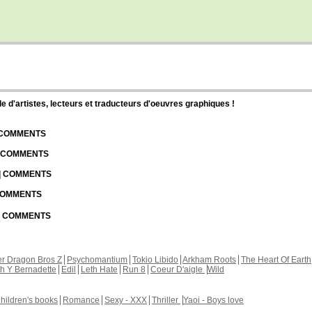
d'artistes, lecteurs et traducteurs d'oeuvres graphiques !
| COMMENTS
| COMMENTS
 | COMMENTS
 COMMENTS
 | COMMENTS
r Dragon Bros Z
Psychomantium
Tokio Libido
Arkham Roots
The Heart Of Earth
th Y Bernadette
Edil
Leth Hate
Run 8
Coeur D'aigle
Wild
hildren's books
Romance
Sexy - XXX
Thriller
Yaoi - Boys love