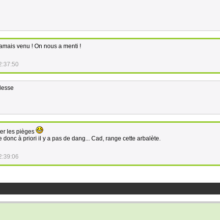
jamais venu ! On nous a menti !
2:37:50
desse
ter les pièges
 donc à priori il y a pas de dang... Cad, range cette arbalète.
2:39:06