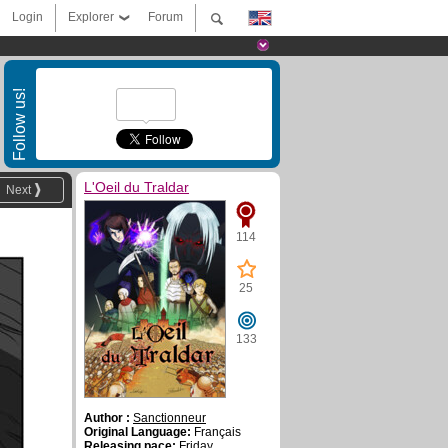
Login
Explorer
Forum
Follow us!
L'Oeil du Traldar
Next
114
25
133
Author :
Sanctionneur
Original Language:
Français
Releasing pace:
Friday