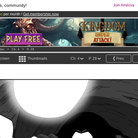
s, community!
Join Amilova
os
per month !
Get membership now
comics & mangas!
.
ldar
>
Ch. 4
>
P. 29
screen
Thumbnails
Ch. 4
P. 29
Prev.