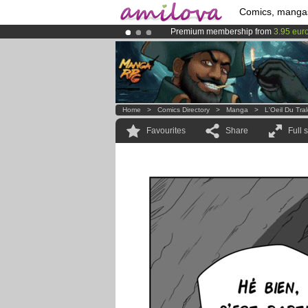
Comics, manga
Premium membership from
3.95 eur
Already 100000
members
and 1000
Amilova
Kickstarter is now LIVE
!.
Home
>
Comics Directory
>
Manga
>
L'Oeil Du Tra
Favourites
Share
Full 