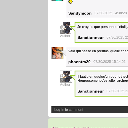
Sandymoon
07/30/2025 14:38:28
Je croyais que personne n'était 
30
Author
Sanctionneur
07/30/2025 2
Vala qui passe en preums, quelle cha
39
phoentra20
07/30/2025 15:14:01
Il faut bien quelqu'un pour détec
30
Heureusement c'est elle l'archère
Author
Sanctionneur
07/30/2025 2
Log-in to comment