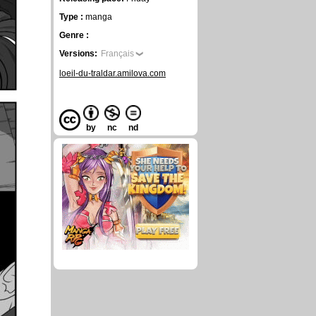
Type :
manga
Genre :
Versions:
Français
loeil-du-traldar.amilova.com
by
nc
nd