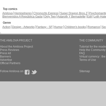
Top comics
Amilova
Hemispheres
Chronoctis Express
Super Dragon Bros Z
Psychomant
Bienvenidos A República Gada
Only Two
Astaroth Y Bernadette
Edil
Leth Hat
Genre
Action
Design - Artworks
Fantasy - SF
Humor
Children's books
Romance
Se
THE AMILOVA PROJECT
THE COMMUNITY
About the Amilova Project
Tutorial for the reade
Press Reviews
Help the Community 
Press kit
FAQ
Banners
Virtual currency : th
Advertise
Terms of Use
Official Partners
Follow Amilova on
Sitemap