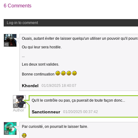
6 Comments
Log-in to comment
Ouais, autant éviter de laisser quelqu'un utiliser un pouvoir qu'il pourra
45
Ou qui leur sera hostile.
...
Les deux sont valides.
Bonne continuation
Khordel
01/19/2025 18:40:07
Qu'il le contrôle ou pas, ça puerait de toute façon donc...
30
Author
Sanctionneur
01/20/2025 00:37:42
Par curiosité, on pourrait le laisser faire.
52