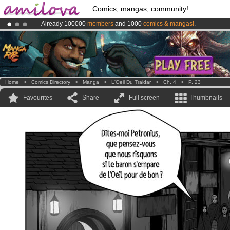
Comics, mangas, community!
Already 100000
members
and 1000
comics & mangas!
.
Premium membership from
3.95 euros
per month !
Get membership
Amilova
Kickstarter is now LIVE
!.
Home
>
Comics Directory
>
Manga
>
L'Oeil Du Traldar
>
Ch. 4
>
P. 23
Favourites
Share
Full screen
Thumbnails