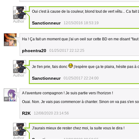
Oui c'est à cause de la couleur, blond tout de vert vêtu... Ca fait L
30
Author
Sanctionneur
12/15/2016 18:53:19
Ha ! Ça fait un moment que j'ai un oeil sur cette BD en me disant "faut q
39
phoentra20
01/25/2017 22:12:25
Je t'en prie, fais donc
j'espère que ça te plaira, hésite pas à c
30
Author
Sanctionneur
01/25/2017 22:24:00
A l'aventure compagnon ! Je suis partie vers l'horizon !
40
Ouai. Non. Je vais pas commencer à chanter. Sinon on va pas s'en sort
R2K
12/08/2020 23:14:56
J'aurais mieux de rester chez moi, la suite vous le dira !
30
Author