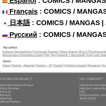
Español
: COMICS / MANGAS
Français
: COMICS / MANGA
日本語
: COMICS / MANGAS 
Русский
: COMICS / MANGA
Top comics
Amilova
Hemispheres
Chronoctis Express
Super Dragon Bros Z
Psychomant
Bienvenidos A República Gada
Only Two
Astaroth Y Bernadette
Edil
Leth Hat
Genre
Action
Design - Artworks
Fantasy - SF
Humor
Children's books
Romance
Se
THE AMILOVA PROJECT
THE COMMUNITY
About the Amilova Project
Tutorial for the reade
Press Reviews
Help the Community 
Press kit
FAQ
Banners
Virtual currency : th
Advertise
Terms of Use
Official Partners