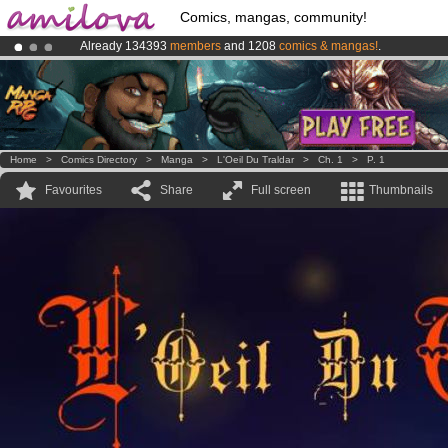
Comics, mangas, community!
Already 134393
members
and 1208
comics & mangas!
.
Amilova
Kickstarter is now LIVE
!.
Premium membership from
3.95 euros
per month !
Get membership
Home
>
Comics Directory
>
Manga
>
L'Oeil Du Traldar
>
Ch. 1
>
P. 1
Favourites
Share
Full screen
Thumbnails