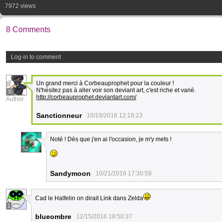
7972 views
8 Comments
Log-in to comment
Un grand merci à Corbeauprophet pour la couleur !
N'hésitez pas à aller voir son deviant art, c'est riche et varié.
30
http://corbeauprophet.deviantart.com/
Author
Sanctionneur
10/19/2016 12:18:23
Noté ! Dès que j'en ai l'occasion, je m'y mets !
52
Sandymoon
10/21/2016 17:30:59
Cad le Halfelin on dirait Link dans Zelda
1
blueombre
12/15/2016 18:50:37