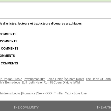
d'artistes, lecteurs et traducteurs d'oeuvres graphiques !
| COMMENTS
| COMMENTS
 | COMMENTS
 COMMENTS
 | COMMENTS
r Dragon Bros Z
Psychomantium
Tokio Libido
Arkham Roots
The Heart Of Earth
th Y Bernadette
Edil
Leth Hate
Run 8
Coeur D'aigle
Wild
hildren's books
Romance
Sexy - XXX
Thriller
Yaoi - Boys love
THE COMMUNITY
THE AUT