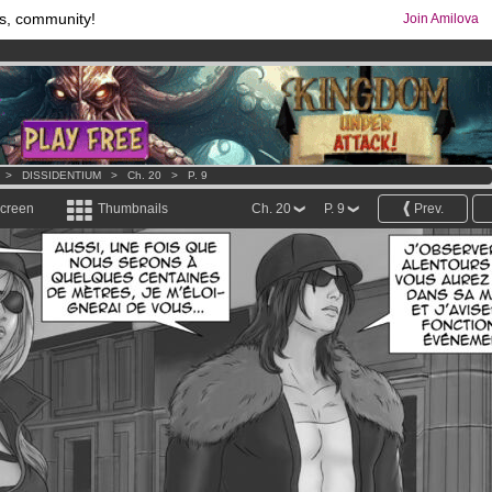
s, community!
Join Amilova
os
per month !
Get membership now
comics & mangas!
.
>
DISSIDENTIUM
>
Ch. 20
>
P. 9
screen
Thumbnails
Ch. 20
P. 9
Prev.