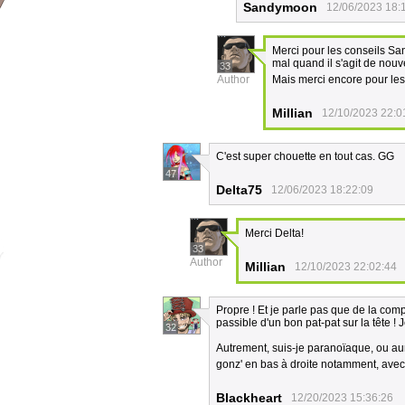
Sandymoon
12/06/2023 18:
Merci pour les conseils San
mal quand il s'agit de nouv
33
Author
Mais merci encore pour le
Millian
12/10/2023 22:0
C'est super chouette en tout cas. GG
47
Delta75
12/06/2023 18:22:09
Merci Delta!
33
Author
Millian
12/10/2023 22:02:44
Propre ! Et je parle pas que de la comp
passible d'un bon pat-pat sur la tête ! 
32
Autrement, suis-je paranoïaque, ou aura
gonz' en bas à droite notamment, avec s
Blackheart
12/20/2023 15:36:26