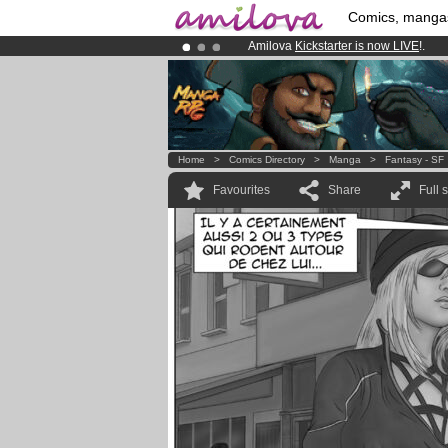
Comics, manga
Amilova
Kickstarter is now LIVE
!.
Premium membership from
3.95 eur
Already 100000
members
and 1000
Home
>
Comics Directory
>
Manga
>
Fantasy - SF
Favourites
Share
Full 