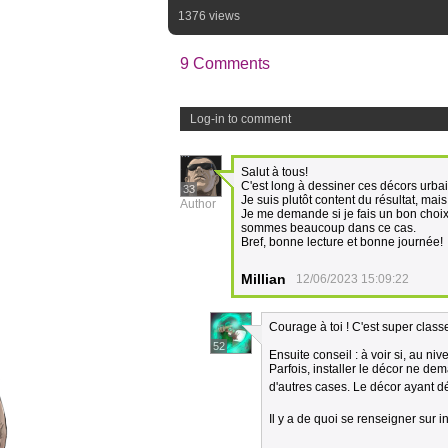
1376 views
9 Comments
Log-in to comment
Salut à tous!
C'est long à dessiner ces décors urbai
33
Je suis plutôt content du résultat, mais
Author
Je me demande si je fais un bon choix
sommes beaucoup dans ce cas.
Bref, bonne lecture et bonne journée!
Millian
12/06/2023 15:09:22
Courage à toi ! C'est super classe
52
Ensuite conseil : à voir si, au n
Parfois, installer le décor ne de
d'autres cases. Le décor ayant d
Il y a de quoi se renseigner sur