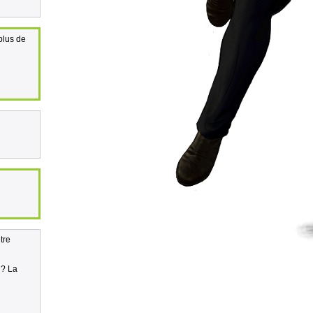
plus de
tre
 ? La