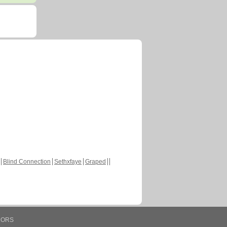
Blind Connection
Sethxfaye
Graped
HORS