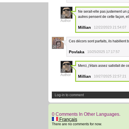
Ne serait-elle pas justement un p
33
autres pensent de cette façon, et 
Author
Millian
12/22/2023 21:54:07
Ces décors sont parfaits, ils habillent 
26
Povlaka
10/25/2025 17:17:57
Merci, j'étais assez satisfait de 
33
Author
Millian
10/27/2025 22:57:21
Log-in to comment
0 Comments In Other Languages.
Français
There are no comments for now.