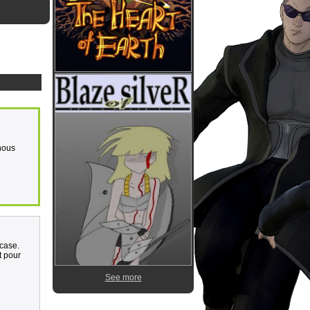
 nous
 case.
t pour
See more