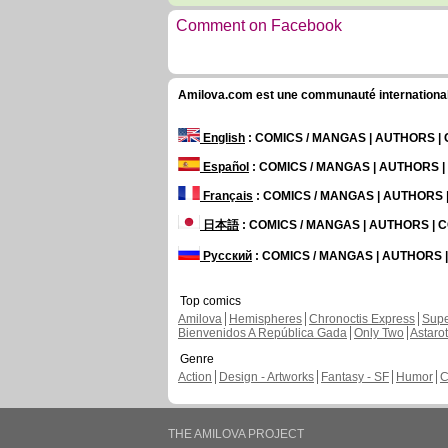
Comment on Facebook
Amilova.com est une communauté internationale 
English
: COMICS / MANGAS | AUTHORS 
Español
: COMICS / MANGAS | AUTHORS 
Français
: COMICS / MANGAS | AUTHORS
日本語
: COMICS / MANGAS | AUTHORS |
Русский
: COMICS / MANGAS | AUTHORS
Top comics
Amilova
Hemispheres
Chronoctis Express
Supe
Bienvenidos A República Gada
Only Two
Astaro
Genre
Action
Design - Artworks
Fantasy - SF
Humor
C
THE AMILOVA PROJECT