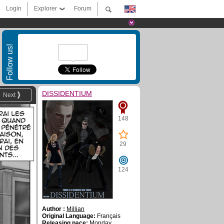
Login
Explorer
Forum
Follow us!
DISSIDENTIUM
Next
148
29
124
Author :
Millian
Original Language:
Français
Releasing pace:
Monday,