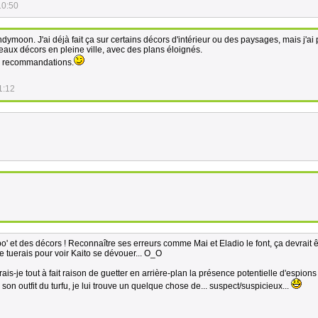
10:50
dymoon. J'ai déjà fait ça sur certains décors d'intérieur ou des paysages, mais j'ai 
eaux décors en pleine ville, avec des plans éloignés.
s recommandations.
1:12
o' et des décors ! Reconnaître ses erreurs comme Mai et Eladio le font, ça devrait ê
Je tuerais pour voir Kaito se dévouer... O_O
is-je tout à fait raison de guetter en arrière-plan la présence potentielle d'espions
on outfit du turfu, je lui trouve un quelque chose de... suspect/suspicieux...