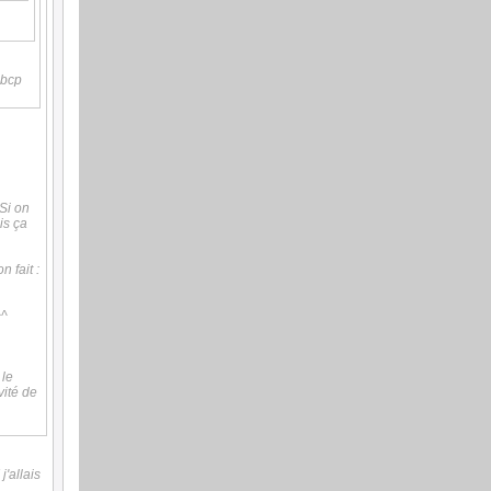
 bcp
Si on
is ça
 fait :
^^
 le
vité de
j'allais