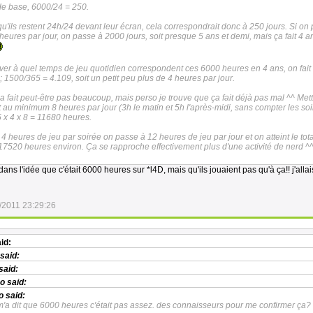
de base, 6000/24 = 250.
'ils restent 24h/24 devant leur écran, cela correspondrait donc à 250 jours. Si on
eures par jour, on passe à 2000 jours, soit presque 5 ans et demi, mais ça fait 4 
ver à quel temps de jeu quotidien correspondent ces 6000 heures en 4 ans, on fait 
 1500/365 = 4.109, soit un petit peu plus de 4 heures par jour.
a fait peut-être pas beaucoup, mais perso je trouve que ça fait déjà pas mal ^^ Met
t au minimum 8 heures par jour (3h le matin et 5h l'après-midi, sans compter les soi
 x 4 x 8 = 11680 heures.
e 4 heures de jeu par soirée on passe à 12 heures de jeu par jour et on atteint le tot
 17520 heures environ. Ça se rapproche effectivement plus d'une activité de nerd ^
 dans l'idée que c'était 6000 heures sur *l4D, mais qu'ils jouaient pas qu'à ça!! j'alla
/2011 23:29:26
id:
said:
said:
no
said:
o
said:
m'a dit que 6000 heures c'était pas assez. des connaisseurs pour me confirmer ça?