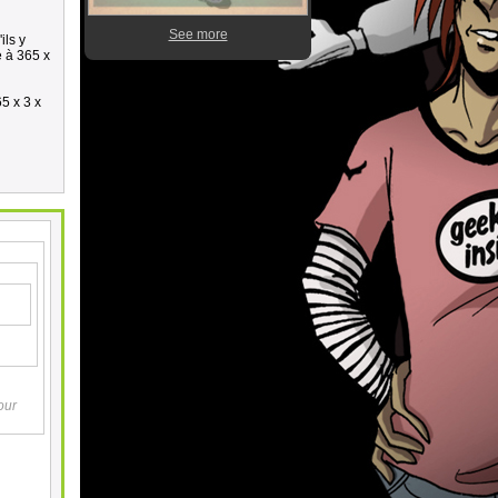
See more
ils y
e à 365 x
65 x 3 x
our