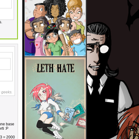
s.
s geeks.
 une base
rti :P
/3 = 2000