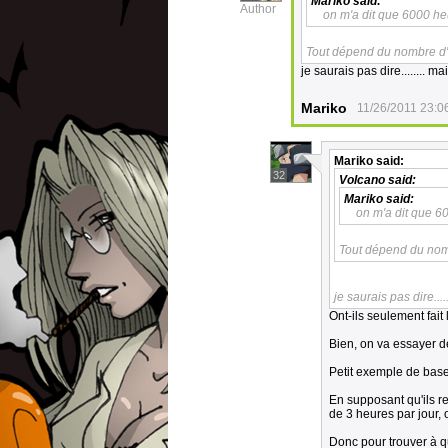
Mariko
said:
Author
on m'a dit que 6000 he
Tout dépend du nombre d'h
je saurais pas dire........ 
Mariko
11/26/2011 23:0
Mariko
said:
32
Volcano
said:
Mariko
said:
on m'a dit que 6
Tout dépend du nomb
je saurais pas dire..
Ont-ils seulement fait 
Bien, on va essayer de
Petit exemple de base
En supposant qu'ils r
de 3 heures par jour, 
Donc pour trouver à q