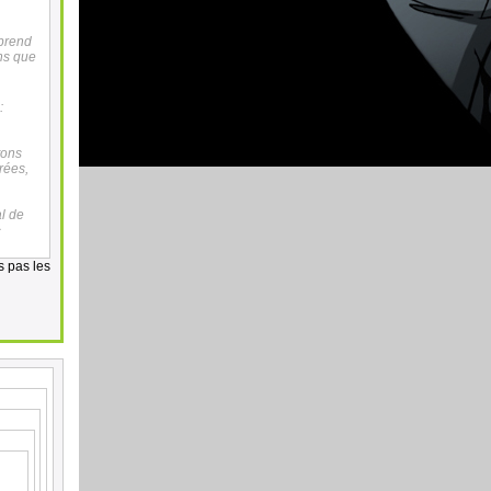
 prend
ans que
:
tons
rées,
al de
^
is pas les