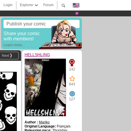
Login
Explorer
Forum
Publish your comic
Share your comic
with members!
Learn more...
HELLSHLING
Next
142
643
127
Author :
Mariko
Original Language:
Français
Releasing pace:
Thursday