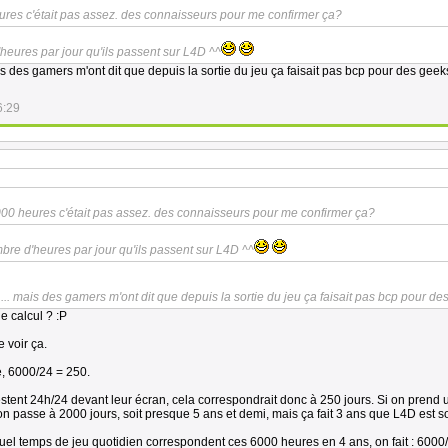
ures c'était pas assez. des connaisseurs pour me confirmer ça?
eures par jour qu'ils passent sur L4D ^^
mais des gamers m'ont dit que depuis la sortie du jeu ça faisait pas bcp pour des geek
6:29
000 heures c'était pas assez. des connaisseurs pour me confirmer ça?
re d'heures par jour qu'ils passent sur L4D ^^
...... mais des gamers m'ont dit que depuis la sortie du jeu ça faisait pas bcp pour de
le calcul ? :P
 voir ça.
, 6000/24 = 250.
estent 24h/24 devant leur écran, cela correspondrait donc à 250 jours. Si on prend
on passe à 2000 jours, soit presque 5 ans et demi, mais ça fait 3 ans que L4D est so
uel temps de jeu quotidien correspondent ces 6000 heures en 4 ans, on fait : 6000