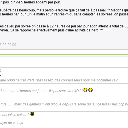
it pas loin de 5 heures et demi par jour.
peut-être pas beaucoup, mais perso je trouve que ça fait déjà pas mal ^^ Mettons qu'
heures par jour (3h le matin et 5h l'après-midi, sans compter les soirées, on pass
res de jeu par soirée on passe à 12 heures de jeu par jour et on atteint le total de 3
iron. Ça se rapproche effectivement plus d'une activité de nerd ^^
1 23:29:09
:
:
t que 6000 heures c'était pas assez. des connaisseurs pour me confirmer ça?
du nombre d'heures par jour qu'ils passent sur L4D ^^
 dire........ mais des gamers m'ont dit que depuis la sortie du jeu ça faisait pas bcp p
ment fait le calcul ?
ayer de voir ça.