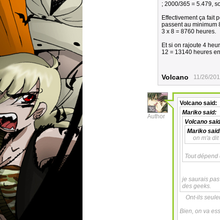
; 2000/365 = 5.479, so
Effectivement ça fait 
passent au minimum 8 
3 x 8 = 8760 heures.
Et si on rajoute 4 heu
12 = 13140 heures env
Volcano
11/26/201
Volcano
said:
35
Mariko
said:
Author
Volcano
said
Mariko
said
on m'a di
Tout dépend 
je saurais pas
des geeks.
Ont-ils seule
Bien, on va ess