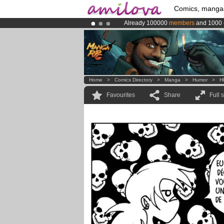
Comics, manga
Already 100000
members
and 1000
Amilova
Kickstarter is now LIVE
!.
Premium membership from
3.95 eur
Home
>
Comics Directory
>
Manga
>
Humor
>
H
Favourites
Share
Full 