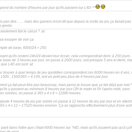
épend du nombre d'heures par jour qu'ils passent sur L4D ^^
is pas dire........ mais des gamers m'ont dit que depuis la sortie du jeu ça faisait pas
s geeks.
 seulement fait le calcul ? :at:
va essayer de voir ça.
emple de base, 6000/24 = 250.
ant qu'ils restent 24h/24 devant leur écran, cela correspondrait donc à 250 jours. 
e base de 3 heures par jour, on passe à 2000 jours, soit presque 5 ans et demi, ma
s que L4D est sorti :at:
r trouver à quel temps de jeu quotidien correspondent ces 6000 heures en 4 ans, on
1500 ; 1500/365 = 4.109, soit un petit peu plus de 4 heures par jour.
ment ça fait peut-être pas beaucoup, mais perso je trouve que ça fait déjà pas mal 
u'ils y passent au minimum 8 heures par jour (3h le matin et 5h l'après-midi, sans
les soirées, on passe à 365 x 4 x 8 = 11680 heures.
rajoute 4 heures de jeu par soirée on passe à 12 heures de jeu par jour et on atteint
365 x 4 x 12 = 17520 heures environ. Ça se rapproche effectivement plus d'une acti
s parti dans l'idée que c'était 6000 heures sur *l4D, mais qu'ils jouaient pas qu'à ça!! 
river de wow