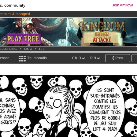
s, community!
Join Amilova
comics & mangas!
.
os
per month !
Get membership now
ELLSHLING
>
Ch. 3
>
P. 9
screen
Thumbnails
Ch. 3
P. 9
Prev.