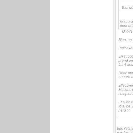
Tout d
je saura
pour de
Ont-ils
Bien, on 
Petit ex
En suppos
prend un
fait 4 an
Donc pou
6000/4 = 
Effective
Mettons q
compter 
Et si on 
total de 
nerd ^^
bon j'étai
pas les p