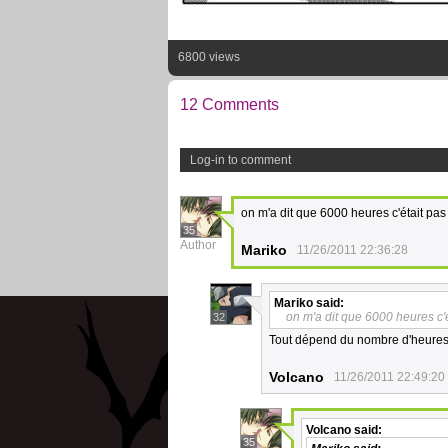
6800 views
12 Comments
Log-in to comment
on m'a dit que 6000 heures c'était pa
35
Author
Mariko
11/26/2011 22:36:28
Mariko
said:
on m'a dit que 6000 heures c'
32
Tout dépend du nombre d'heures p
Volcano
11/26/2011 22:49:20
Volcano
said:
35