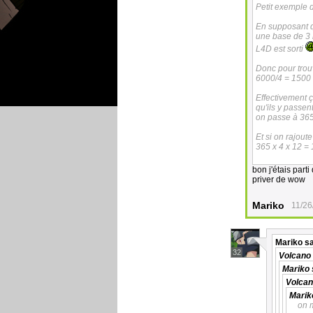
Petit exemple 
En supposant qu
une base de 3 h
L4D est sorti
Donc pour trou
6000/4 = 1500 ;
Effectivement ç
qu'ils y passen
on passe à 365
Et si on rajout
365 x 4 x 12 =
bon j'étais parti
priver de wow
Mariko
11/26
Mariko
sa
32
Volcano
Mariko
Volca
Marik
on 