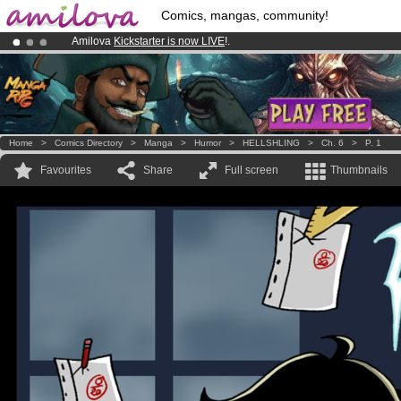
Comics, mangas, community!
Amilova
Kickstarter is now LIVE
!.
Premium membership from
3.95 euros
per month !
Get membership
Already 100000
members
and 1000
comics & mangas!
.
Home
>
Comics Directory
>
Manga
>
Humor
>
HELLSHLING
>
Ch. 6
>
P. 1
Favourites
Share
Full screen
Thumbnails