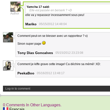
Yamcha 17
said:
35
Elle est passée en berserk ? =D
Author
elle va y repassezr incessamment sous peu!
Mariko
05/15/2012 14:48:04
Comment peut-on se blesser avec un rapporteur ? x)
30
Sinon super page
Tony Dias Goncalves
05/15/2012 23:23:08
Comment je kiffe grave cette image! Ca déchire sa mémé! :XD:
19
PeekaBoo
05/16/2012 13:48:17
Log-in to comment
0 Comments In Other Languages.
Français