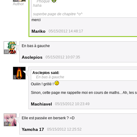
Phoque :
:
Author
haha
superbe page de chapitre ^o^
merci
Mariko
05/15/2012 14:48:17
En bas à gauche
33
Asclepios
05/15/2012 10:07:35
Asclepios
said:
En bas à gauche
1
Ouiiin ! grillé !
Sinon, cette page me rappelle moi en cours de maths... Ah, les s
Machiavel
05/15/2012 10:23:49
Elle est passée en berserk ? =D
36
Yamcha 17
05/15/2012 12:25:52