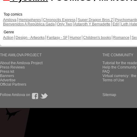
Top comics
Amilova
Hemispheres
Chronoctis Express
Super Dragon Bros Z
Psychomant
Bienvenidos A República Gada
Only Two
Astaroth Y Bernadette
Edil
Leth Hat
Genre
Action
Design - Artworks
Fantasy - SF
Humor
Children's books
Romance
Se
THE AMILOVA PROJECT
THE COMMUNITY
About the Amilova Project
Tutorial for the reade
Press Reviews
Help the Community 
Press kit
FAQ
Banners
Virtual currency : th
Advertise
Terms of Use
Official Partners
Follow Amilova on
Sitemap