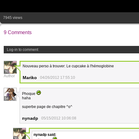
7945 views
9 Comments
Log-in to comment
Nouveau perso à trouver: Le cupcake à l'hémoglobine
35
Author
Mariko
04/26/2012 17:55:10
Phoque
haha
54
superbe page de chapitre ^o^
nynadp
05/15/2012 10:06:08
nynadp
said:
35