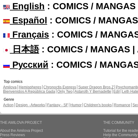
English
: COMICS / MANGAS
Español
: COMICS / MANGAS
Français
: COMICS / MANGA
日本語
: COMICS / MANGAS 
Русский
: COMICS / MANGA
Top comics
Amilova
Hemispheres
Chronoctis Express
Super Dragon Bros Z
Psychomant
Bienvenidos A República Gada
Only Two
Astaroth Y Bernadette
Edil
Leth Hat
Genre
Action
Design - Artworks
Fantasy - SF
Humor
Children's books
Romance
Se
THE AMILOVA PROJECT
THE COMMUNITY
About the Amilova Project
Tutorial for the reade
Press Reviews
Help the Community 