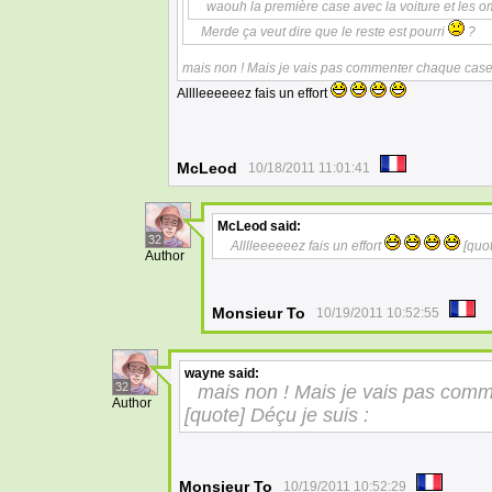
waouh la première case avec la voiture et les o
Merde ça veut dire que le reste est pourri
?
mais non ! Mais je vais pas commenter chaque case
Alllleeeeeez fais un effort
McLeod
10/18/2011 11:01:41
McLeod
said:
32
Alllleeeeeez fais un effort
[
quot
Author
Monsieur To
10/19/2011 10:52:55
wayne
said:
32
mais non ! Mais je vais pas com
Author
[
quote] Déçu je suis :
Monsieur To
10/19/2011 10:52:29