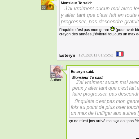
Monsieur To
said:
J'ai vraiment aucun mal avec les
33
y aller tant que c'est fait en toute
progresser, pas descendre gratu
t'inquiète c'est pas mon genre
(pour avoir bi
crayon des années, j'éviterai toujours un max de 
Esteryn
12/12/2011 01:25:52
Esteryn
said:
32
Monsieur To
said:
Author
J'ai vraiment aucun mal avec 
peux y aller tant que c'est fait
faire progresser, pas descend
t'inquiète c'est pas mon genr
fois au point de plus oser touc
un max de l'infliger aux autres !
ça ne m'est jms arrivé mais ça doit pas ê