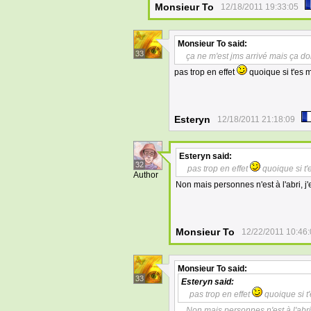
Monsieur To
12/18/2011 19:33:05
Monsieur To
said:
33
ça ne m'est jms arrivé mais ça do
pas trop en effet
quoique si t'es m
Esteryn
12/18/2011 21:18:09
Esteryn
said:
32
pas trop en effet
quoique si t'e
Author
Non mais personnes n'est à l'abri, 
Monsieur To
12/22/2011 10:46
Monsieur To
said:
33
Esteryn
said:
pas trop en effet
quoique si t'
Non mais personnes n'est à l'abr