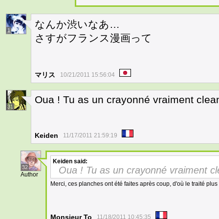
なんか渋いなあ…
1
さすがフランス漫画って
マリス
10/21/2011 15:56:04
Oua ! Tu as un crayonné vraiment clea
31
Keiden
11/17/2011 21:59:19
Keiden
said:
32
Oua ! Tu as un crayonné vraiment cl
Author
Merci, ces planches ont été faites après coup, d'où le traité plu
Monsieur To
11/18/2011 10:45:35