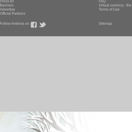
Press kit
FAQ
Banners
Virtual currency : th
Advertise
Terms of Use
Official Partners
Follow Amilova on
Sitemap