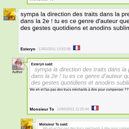
sympa la direction des traits dans la pre
33
dans la 2e ! tu es ce genre d'auteur que
des gestes quotidiens et anodins subli
Esteryn
12/02/2011 13:52:08
Esteryn
said:
32
sympa la direction des traits dans la 
Author
dans la 2e ! tu es ce genre d'auteur q
des gestes quotidiens et anodins subl
Wo eh et t'as pas des trucs méchants à dire pour compenser ??
Monsieur To
12/05/2011 11:25:44
Monsieur To
said:
Wo eh et t'as pas des trucs méchants à dire pour comp
33