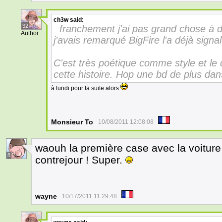
ch3w
said:
32
franchement j'ai pas grand chose à di
Author
j'avais remarqué BigFire l'a déjà signal
C'est très poétique comme style et le 
cette histoire. Hop une bd de plus dans
à lundi pour la suite alors
Monsieur To
10/08/2011 12:08:08
waouh la première case avec la voiture
8
contrejour ! Super.
wayne
10/17/2011 11:29:48