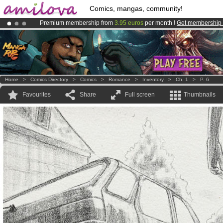
Comics, mangas, community!
Premium membership from
3.95 euros
per month !
Get membership
Amilova
Kickstarter is now LIVE
!.
Already 100000
members
and 1000
comics & mangas!
.
Home
>
Comics Directory
>
Comics
>
Romance
>
Inventory
>
Ch. 1
>
P. 6
Favourites
Share
Full screen
Thumbnails