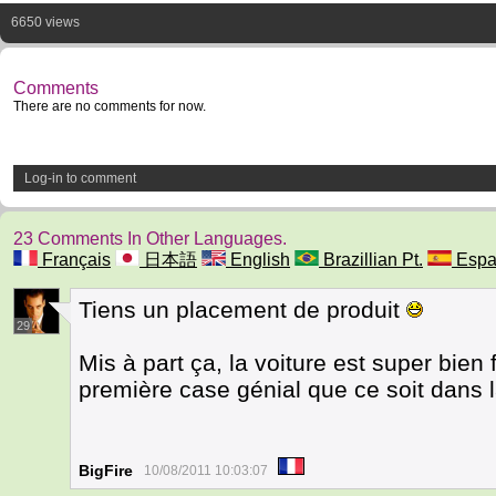
6650 views
Comments
There are no comments for now.
Log-in to comment
23 Comments In Other Languages.
Français
日本語
English
Brazillian Pt.
Espa
Tiens un placement de produit
29
Mis à part ça, la voiture est super bien f
première case génial que ce soit dans la
BigFire
10/08/2011 10:03:07