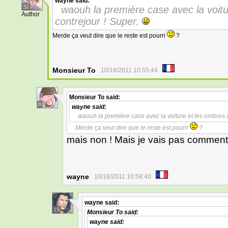
wayne
said:
32
waouh la première case avec la voit
Author
contrejour ! Super.
Merde ça veut dire que le reste est pourri
?
Monsieur To
10/18/2011 10:55:44
Monsieur To
said:
8
wayne
said:
waouh la première case avec la voiture et les ombres 
Merde ça veut dire que le reste est pourri
?
mais non ! Mais je vais pas commen
wayne
10/18/2011 10:58:40
wayne
said:
15
Monsieur To
said:
wayne
said: