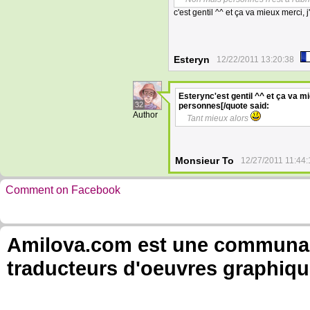
c'est gentil ^^ et ça va mieux merci,
Esteryn
12/22/2011 13:20:38
Esterync'est gentil ^^ et ça va m
32
personnes[/quote
said:
Author
Tant mieux alors
Monsieur To
12/27/2011 11:44:
Comment on Facebook
Amilova.com est une communauté
traducteurs d'oeuvres graphiqu