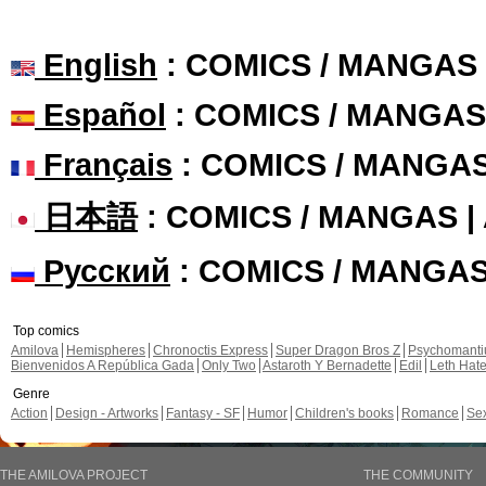
English
: COMICS / MANGAS
Español
: COMICS / MANGAS
Français
: COMICS / MANGA
日本語
: COMICS / MANGAS 
Русский
: COMICS / MANGA
Top comics
Amilova
Hemispheres
Chronoctis Express
Super Dragon Bros Z
Psychomant
Bienvenidos A República Gada
Only Two
Astaroth Y Bernadette
Edil
Leth Hat
Genre
Action
Design - Artworks
Fantasy - SF
Humor
Children's books
Romance
Se
THE AMILOVA PROJECT
THE COMMUNITY