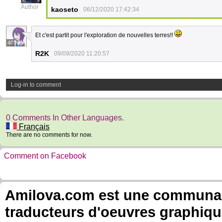
Author
kaoseto
06/12/2020 17:42:34
Et c'est partit pour l'exploration de nouvelles terres!!
40
R2K
09/09/2020 11:20:57
Log-in to comment
0 Comments In Other Languages.
Français
There are no comments for now.
Comment on Facebook
Amilova.com est une communauté
traducteurs d'oeuvres graphiqu