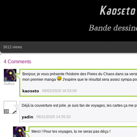
3612 views
4 Comments
Bonjour, je vous présente l'histoire des Pixies du Chaos dans sa v
2
mon premier manga
J'espère que le résultat sera assez sympa po
Author
kaoseto
06/02/2020 16:53:00
Déjà la couverture est jolie. je suis fan de voyages, les cartes ça me pl
19
yadin
06/11/2020 14:35:20
Merci ! Pour les voyages, tu ne seras pas déçu !
2