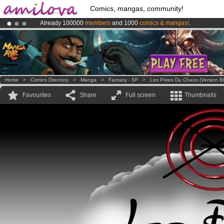
Comics, mangas, community!
Already 100000
members
and 1000
comics & mangas!
.
Premium membership from
3.95 euros
per month !
Get membership
Amilova
Kickstarter is now LIVE
!.
Home
>
Comics Directory
>
Manga
>
Fantasy - SF
>
Les Pixies Du Chaos (version B
Favourites
Share
Full screen
Thumbnails