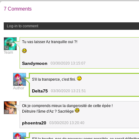
7 Comments
Log-in to comment
Tu vas laisser Az tranquille oui ?!
52
Team
Sandymoon
03/30/2020 13:15:07
S'il la transperce, c'est fini.
47
Author
Delta75
03/30/2020 13:21:51
Ok je comprends mieux la dangerosité de cette épée !
Détruire l'âme d'Az ? Sacrilège
39
phoentra20
03/30/2020 13:20:40