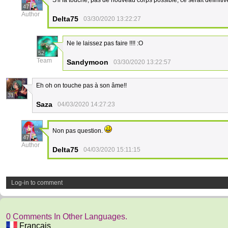
S'il la touche, pas de nouveau corps possible, ce serait définitiv
47
Author
Delta75
03/30/2020 13:22:27
Ne le laissez pas faire !!!! :O
52
Team
Sandymoon
03/30/2020 13:22:57
Eh oh on touche pas à son âme!!
31
Saza
04/03/2020 14:27:23
Non pas question.
47
Author
Delta75
04/03/2020 15:11:15
Log-in to comment
0 Comments In Other Languages.
Français