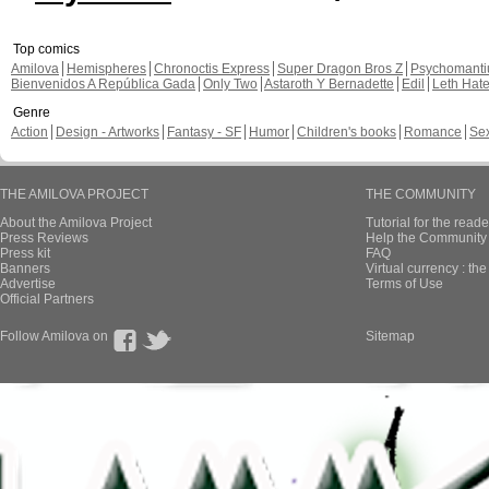
Top comics
Amilova
Hemispheres
Chronoctis Express
Super Dragon Bros Z
Psychomant
Bienvenidos A República Gada
Only Two
Astaroth Y Bernadette
Edil
Leth Hat
Genre
Action
Design - Artworks
Fantasy - SF
Humor
Children's books
Romance
Se
THE AMILOVA PROJECT
THE COMMUNITY
About the Amilova Project
Tutorial for the reade
Press Reviews
Help the Community 
Press kit
FAQ
Banners
Virtual currency : th
Advertise
Terms of Use
Official Partners
Follow Amilova on
Sitemap