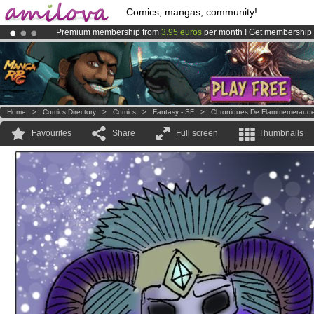
Comics, mangas, community!
Premium membership from
3.95 euros
per month !
Get membership
Amilova
Kickstarter is now LIVE
!.
Already 134393
members
and 1208
comics & mangas!
.
Home
>
Comics Directory
>
Comics
>
Fantasy - SF
>
Chroniques De Flammemeraud
Favourites
Share
Full screen
Thumbnails