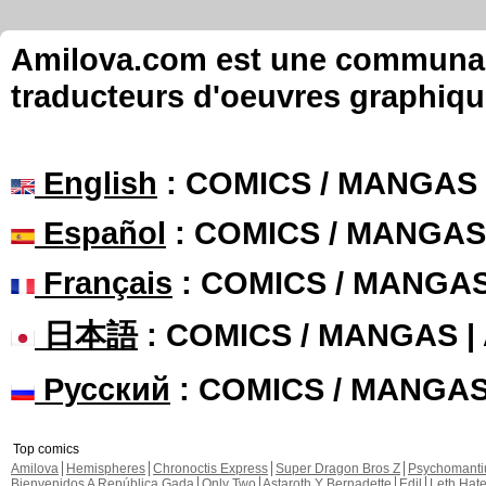
Amilova.com est une communauté
traducteurs d'oeuvres graphiqu
English
: COMICS / MANGAS
Español
: COMICS / MANGAS
Français
: COMICS / MANGA
日本語
: COMICS / MANGAS 
Русский
: COMICS / MANGA
Top comics
Amilova
Hemispheres
Chronoctis Express
Super Dragon Bros Z
Psychomant
Bienvenidos A República Gada
Only Two
Astaroth Y Bernadette
Edil
Leth Hat