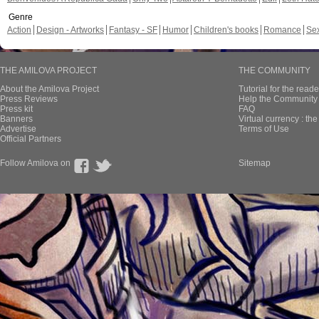
Genre
Action
Design - Artworks
Fantasy - SF
Humor
Children's books
Romance
Se
THE AMILOVA PROJECT
THE COMMUNITY
About the Amilova Project
Tutorial for the reade
Press Reviews
Help the Community 
Press kit
FAQ
Banners
Virtual currency : th
Advertise
Terms of Use
Official Partners
Follow Amilova on
Sitemap