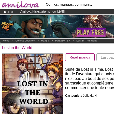
Comics, mangas, community!
Amilova
Kickstarter is now LIVE
!.
Already 100000
members
and 1000
comics & mangas!
.
Premium membership from
3.95 euros
per month !
Get membership
Home
>
Comics Directory
>
Manga
>
Fantasy - SF
>
Lost In The World
Lost in the World
Read manga
Last pa
Suite de Lost in Time, Lost
fin de l'aventure qui a un
n'est pas au bout de ses p
sarcastique et complètemen
commencer une toute nouve
Cartoonist :
Jellexia.H