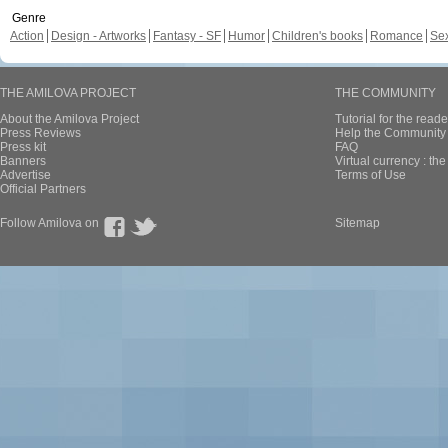
Genre
Action
Design - Artworks
Fantasy - SF
Humor
Children's books
Romance
Se
THE AMILOVA PROJECT
THE COMMUNITY
About the Amilova Project
Tutorial for the reade
Press Reviews
Help the Community 
Press kit
FAQ
Banners
Virtual currency : th
Advertise
Terms of Use
Official Partners
Follow Amilova on
Sitemap