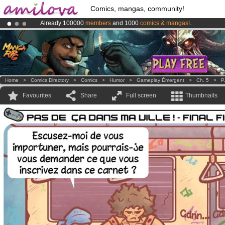
Comics, mangas, community!
Already 100000
members
and 1000
comics & mangas!
.
Amilova
Kickstarter is now LIVE
!.
Premium membership from
3.95 euros
per month !
Get membership
Home
>
Comics Directory
>
Comics
>
Humor
>
Gameplay Émergent
>
Ch. 5
>
P
Favourites
Share
Full screen
Thumbnails