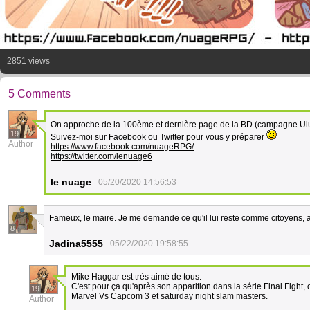
2851 views
5 Comments
On approche de la 100ème et dernière page de la BD (campagne Ul
19
Suivez-moi sur Facebook ou Twitter pour vous y préparer
Author
https://www.facebook.com/nuageRPG/
https://twitter.com/lenuage6
le nuage
05/20/2020 14:56:53
Fameux, le maire. Je me demande ce qu'il lui reste comme citoyens,
8
Jadina5555
05/22/2020 19:58:55
Mike Haggar est très aimé de tous.
C'est pour ça qu'après son apparition dans la série Final Fight,
19
Marvel Vs Capcom 3 et saturday night slam masters.
Author