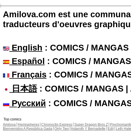
Amilova.com est une communauté
traducteurs d'oeuvres graphiqu
English
: COMICS / MANGAS
Español
: COMICS / MANGAS
Français
: COMICS / MANGA
日本語
: COMICS / MANGAS 
Русский
: COMICS / MANGA
Top comics
Amilova
Hemispheres
Chronoctis Express
Super Dragon Bros Z
Psychomant
Bienvenidos A República Gada
Only Two
Astaroth Y Bernadette
Edil
Leth Hat