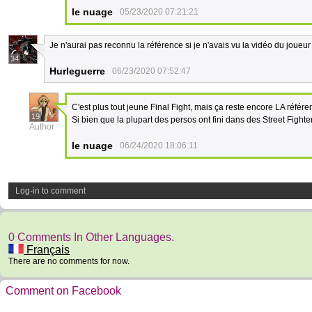
le nuage
05/23/2020 07:21:21
Je n'aurai pas reconnu la référence si je n'avais vu la vidéo du joueu
34
Hurleguerre
06/23/2020 07:52:47
C'est plus tout jeune Final Fight, mais ça reste encore LA réfé
19
Si bien que la plupart des persos ont fini dans des Street Fig
Author
le nuage
06/24/2020 18:06:11
Log-in to comment
0 Comments In Other Languages.
Français
There are no comments for now.
Comment on Facebook