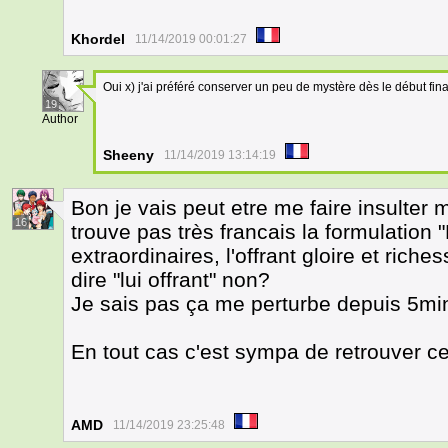
Khordel
11/14/2019 00:01:27
Oui x) j'ai préféré conserver un peu de mystère dès le début fin
19
Author
Sheeny
11/14/2019 13:14:19
Bon je vais peut etre me faire insulter
16
trouve pas très francais la formulation 
extraordinaires, l'offrant gloire et rich
dire "lui offrant" non?
Je sais pas ça me perturbe depuis 5min
En tout cas c'est sympa de retrouver cet
AMD
11/14/2019 23:25:48