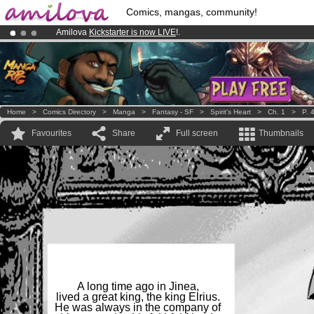
Comics, mangas, community!
Amilova
Kickstarter is now LIVE
!.
Already 100000
members
and 1000
comics & mangas!
.
Premium membership from
3.95 euros
per month !
Get membership
Home
>
Comics Directory
>
Manga
>
Fantasy - SF
>
Spirit's Heart
>
Ch. 1
>
P. 
Favourites
Share
Full screen
Thumbnails
A long time ago in Jinea,
lived a great king, the king Elrius.
He was always in the company of