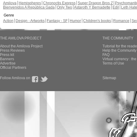
Amilova
Hemispheres
Chronoctis Express
Super Dragon Bros Z
Psychomant
Bienvenidos A República Gada
Only Two
Astaroth Y Bernadette
Edil
Leth Hat
Genre
Action
Design - Artworks
Fantasy - SF
Humor
Children's books
Romance
Se
THE AMILOVA PROJECT
THE COMMUNITY
About the Amilova Project
Tutorial for the reade
Press Reviews
Help the Community 
Press kit
FAQ
Banners
Virtual currency : th
Advertise
Terms of Use
Official Partners
Follow Amilova on
Sitemap