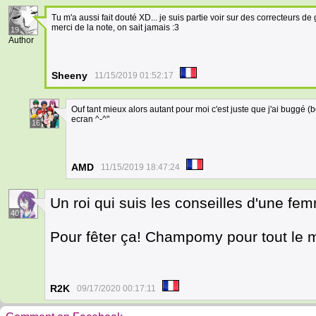
Tu m'a aussi fait douté XD... je suis partie voir sur des correcteurs
merci de la note, on sait jamais :3
19
Author
Sheeny
11/15/2019 01:52:17
Ouf tant mieux alors autant pour moi c'est juste que j'ai buggé 
ecran ^-^"
16
AMD
11/15/2019 18:47:24
Un roi qui suis les conseilles d'une fem
40
Pour fêter ça! Champomy pour tout le 
R2K
09/17/2020 00:17:11