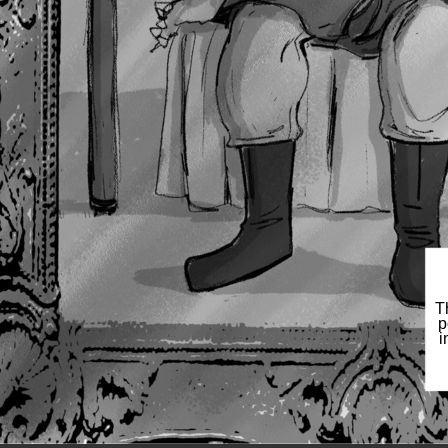
T
p
i