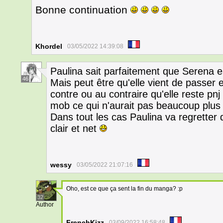
Bonne continuation
Khordel
03/05/2022 14:39:08
Paulina sait parfaitement que Serena e
46
Mais peut être qu'elle vient de passer
contre ou au contraire qu'elle reste pnj
mob ce qui n'aurait pas beaucoup plus
Dans tout les cas Paulina va regretter
clair et net
wessy
03/05/2022 21:07:16
Oho, est ce que ça sent la fin du manga? :p
32
Author
FrenchKizz
03/09/2022 16:58:48