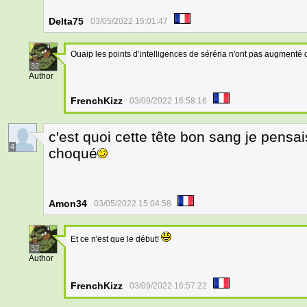
Delta75
03/05/2022 15:01:47
Ouaip les points d’intelligences de séréna n'ont pas augmenté d
32
Author
FrenchKizz
03/09/2022 16:58:16
c'est quoi cette tête bon sang je pensai
4
choqué
Amon34
03/05/2022 15:04:58
Et ce n'est que le début!
32
Author
FrenchKizz
03/09/2022 16:57:22