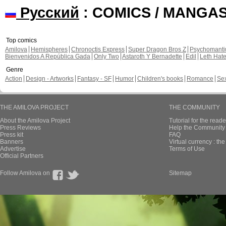
Русский
: COMICS / MANGA
Top comics
Amilova
Hemispheres
Chronoctis Express
Super Dragon Bros Z
Psychomant
Bienvenidos A República Gada
Only Two
Astaroth Y Bernadette
Edil
Leth Hat
Genre
Action
Design - Artworks
Fantasy - SF
Humor
Children's books
Romance
Se
THE AMILOVA PROJECT
THE COMMUNITY
About the Amilova Project
Tutorial for the reade
Press Reviews
Help the Community 
Press kit
FAQ
Banners
Virtual currency : th
Advertise
Terms of Use
Official Partners
Follow Amilova on
Sitemap