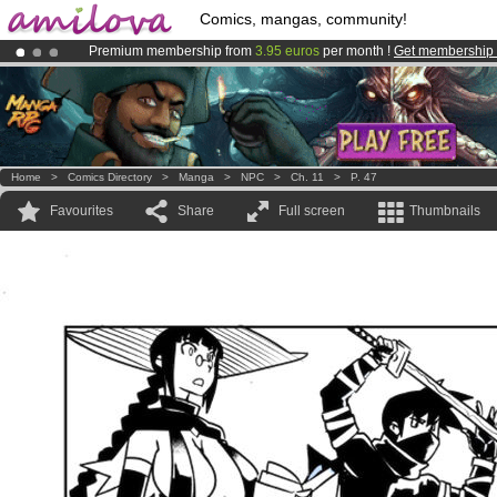
Comics, mangas, community!
Premium membership from
3.95 euros
per month !
Get membership
Amilova
Kickstarter is now LIVE
!.
Already 100000
members
and 1000
comics & mangas!
.
Home
>
Comics Directory
>
Manga
>
NPC
>
Ch. 11
>
P. 47
Favourites
Share
Full screen
Thumbnails