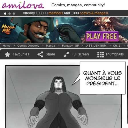
Comics, mangas, community!
Already 100000
members
and 1000
comics & mangas!
.
Premium membership from
3.95 euros
per month !
Get membership
Amilova
Kickstarter is now LIVE
!.
Home
>
Comics Directory
>
Manga
>
Fantasy - SF
>
DISSIDENTIUM
>
Ch. 1
>
Favourites
Share
Full screen
Thumbnails