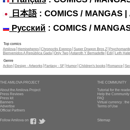
日本語
: COMICS / MANGAS 
Русский
: COMICS / MANGA
Top comics
Amilova
Hemispheres
Chronoctis Express
Super Dragon Bros Z
Psychomant
Bienvenidos A República Gada
Only Two
Astaroth Y Bernadette
Edil
Leth Hat
Genre
Action
Design - Artworks
Fantasy - SF
Humor
Children's books
Romance
Se
THE AMILOVA PROJECT
THE COMMUNITY
About the Amilova Project
Tutorial for the reade
Press Reviews
Help the Community 
Press kit
FAQ
Banners
Virtual currency : th
Advertise
Terms of Use
Official Partners
Follow Amilova on
Sitemap