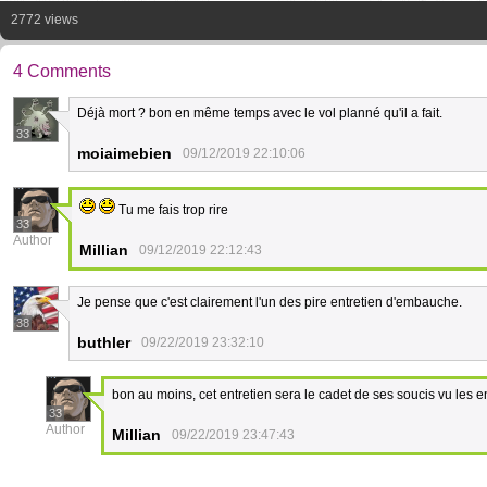
2772 views
4 Comments
Déjà mort ? bon en même temps avec le vol planné qu'il a fait.
33
moiaimebien
09/12/2019 22:10:06
Tu me fais trop rire
33
Author
Millian
09/12/2019 22:12:43
Je pense que c'est clairement l'un des pire entretien d'embauche.
38
buthler
09/22/2019 23:32:10
bon au moins, cet entretien sera le cadet de ses soucis vu les e
33
Author
Millian
09/22/2019 23:47:43