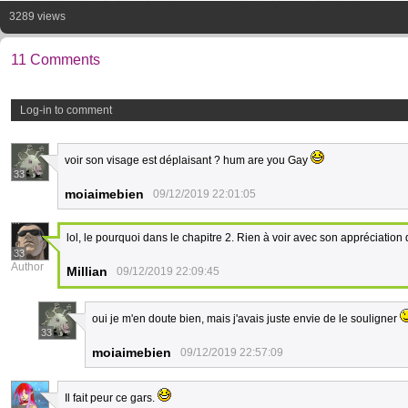
3289 views
11 Comments
Log-in to comment
voir son visage est déplaisant ? hum are you Gay
33
moiaimebien
09/12/2019 22:01:05
lol, le pourquoi dans le chapitre 2. Rien à voir avec son appréciation
33
Author
Millian
09/12/2019 22:09:45
oui je m'en doute bien, mais j'avais juste envie de le souligner
33
moiaimebien
09/12/2019 22:57:09
Il fait peur ce gars.