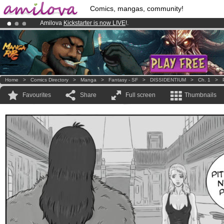
Comics, mangas, community!
Amilova
Kickstarter is now LIVE
!.
Already 100000
members
and 1000
comics & mangas!
.
Premium membership from
3.95 euros
per month !
Get membership
Home
>
Comics Directory
>
Manga
>
Fantasy - SF
>
DISSIDENTIUM
>
Ch. 1
>
Favourites
Share
Full screen
Thumbnails