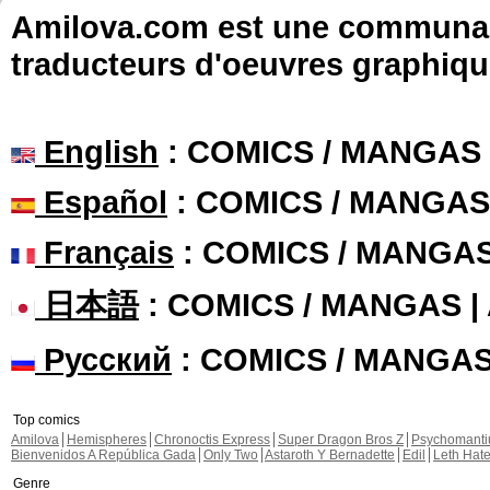
Amilova.com est une communauté
traducteurs d'oeuvres graphiqu
English
: COMICS / MANGAS
Español
: COMICS / MANGAS
Français
: COMICS / MANGA
日本語
: COMICS / MANGAS 
Русский
: COMICS / MANGA
Top comics
Amilova
Hemispheres
Chronoctis Express
Super Dragon Bros Z
Psychomant
Bienvenidos A República Gada
Only Two
Astaroth Y Bernadette
Edil
Leth Hat
Genre