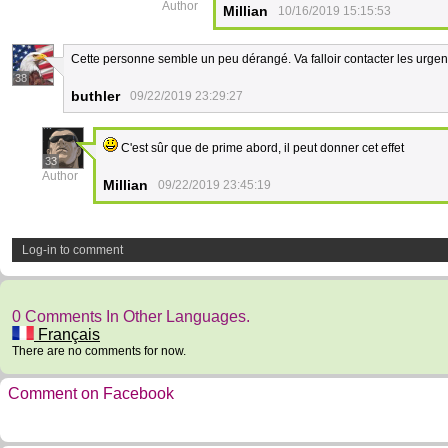
Author
Millian
10/16/2019 15:15:53
Cette personne semble un peu dérangé. Va falloir contacter les urgen
38
buthler
09/22/2019 23:29:27
C'est sûr que de prime abord, il peut donner cet effet
33
Author
Millian
09/22/2019 23:45:19
Log-in to comment
0 Comments In Other Languages.
Français
There are no comments for now.
Comment on Facebook