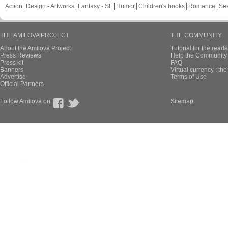
Action
Design - Artworks
Fantasy - SF
Humor
Children's books
Romance
Se
THE AMILOVA PROJECT
THE COMMUNITY
About the Amilova Project
Tutorial for the reade
Press Reviews
Help the Community 
Press kit
FAQ
Banners
Virtual currency : th
Advertise
Terms of Use
Official Partners
Follow Amilova on
Sitemap