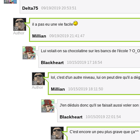
47
Delta75
09/19/2019 20:53:51
il a pas eu une vie facile
33
Author
Millian
09/19/2019 21:41:47
Lui volait-on sa chocolatine sur les bancs de l'école ? O_O
32
Blackheart
10/15/2019 17:16:54
lol, c'est d'un autre niveau, lui on peut dire qu'il a d
33
Author
Millian
10/15/2019 18:11:50
J'en déduis donc qu'il se faisait aussi voler son 
32
Blackheart
10/15/2019 22:01:54
C'est encore un peu plus grave que ça^^
33