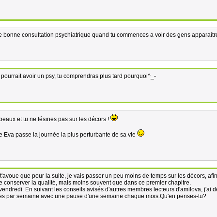
une bonne consultation psychiatrique quand tu commences a voir des gens apparaitr
e pourrait avoir un psy, tu comprendras plus tard pourquoi^_-
beaux et tu ne lésines pas sur les décors !
te Eva passe la journée la plus perturbante de sa vie
avoue que pour la suite, je vais passer un peu moins de temps sur les décors, afi
 de conserver la qualité, mais moins souvent que dans ce premier chapitre.
vendredi. En suivant les conseils avisés d'autres membres lecteurs d'amilova, j'ai 
ges par semaine avec une pause d'une semaine chaque mois.Qu'en penses-tu?