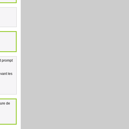
et prompt
vant les
jure de