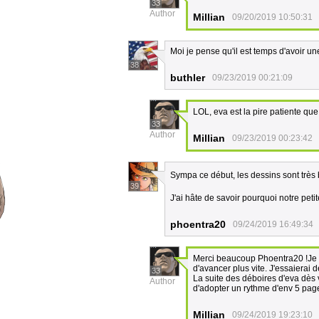
33
Author
Millian
09/20/2019 10:50:31
Moi je pense qu'il est temps d'avoir 
38
buthler
09/23/2019 00:21:09
LOL, eva est la pire patiente qu
33
Author
Millian
09/23/2019 00:23:42
Sympa ce début, les dessins sont très 
39
J'ai hâte de savoir pourquoi notre peti
phoentra20
09/24/2019 16:49:34
Merci beaucoup Phoentra20 !Je t'
d'avancer plus vite. J'essaierai
33
La suite des déboires d'eva dès 
Author
d'adopter un rythme d'env 5 pa
Millian
09/24/2019 19:23:10