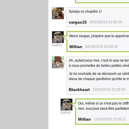
Sympa ce chapitre 1!
2
vargas15
09/29/2019 22:30:35
Merci vargas, j'espère que tu appréci
33
Author
Millian
09/29/2019 23:09:35
Ah, autant pour moi, c'est ici que se t
à nous promettre de belles petites rév
32
Je lui souhaite de se découvrir un vér
dieux de chaque panthéon qu'elle le
Blackheart
10/15/2019 22:29:56
Oui, même si ce n'est pas le cli
33
rien, eva joue peut-être parfaite
Author
Millian
10/16/2019 15:32:11