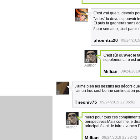
C'est vrai que tu devrais p
"vides" tu devrais pouvoir t
39
Et puis tu gagneras sans do
5 par semaine, c'est pas mo
phoentra20
09/24/2019
C'est sûr qu'avec le 
supplémentaire est u
33
Author
Millian
09/24/2019
J'aime bien les dessins les décors que t
l'air un truc cool bonne continuation p
1
Tnecniv75
09/24/2019 22:06:02
merci pour tous ces compliments. 
perspectives.Mais comme je disai
33
principal étant de faire avancer 
Author
Millian
09/24/2019 22:33:42