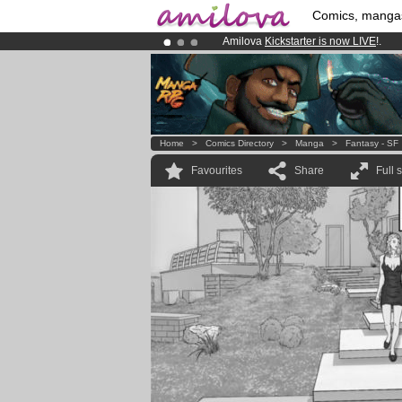
Comics, manga
Amilova
Kickstarter is now LIVE
!.
Premium membership from
3.95 eur
Already 100000
members
and 1000
Home
>
Comics Directory
>
Manga
>
Fantasy - SF
Favourites
Share
Full 