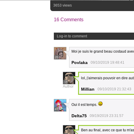
3653 views
16 Comments
Log-in to comment
Moi je suis le grand beau costaud avec
26
Povlaka
09/10/2019 19:48:41
lol, j'aimerais pouvoir en dire a
33
Author
Millian
09/10/2019 21:32:43
Oui il est temps.
47
Delta75
09/19/2019 23:31:57
Ben au final, avec ce que tu m'as