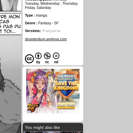
Tuesday, Wednesday , Thursday,
Friday, Saturday
Type :
manga
Genre :
Fantasy - SF
Versions:
Français
dissidentium.amilova.com
by
nc
nd
You might also like