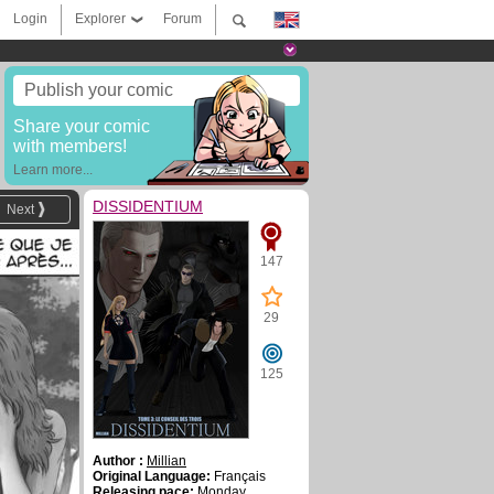
Login
Explorer
Forum
Publish your comic
Share your comic
with members!
Learn more...
DISSIDENTIUM
Next
147
29
125
Author :
Millian
Original Language:
Français
Releasing pace:
Monday,