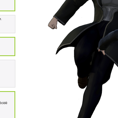
e.
n
décidé