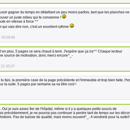
ouvoir gagner du temps en détaillant un peu moins parfois, tant que les planches ne
rouver un juste milieu qui te convienne !
ute en vitesse à force ^^
i qui vais dire non, c'est un excellent rythme
 19:58:06
taf en plus, 5 pages ce sera chaud à tenir. J'espère que ça ira^^ Chaque lecteur
ne source de motivation, donc merci encore^_-
 21:35:37
u fais, la première case de la page précédente et l'immeuble et trop bien faite, l'his
our la suite. 5 pages par semaine sa va être cool !
Oui je suis assez fier de l'hôpital, même si il y a quelques petits soucis de
s précédemment, je ne pourrai pas continuer à perdre tant de temps sur les décors
l'histoire. Pas de baisse de qualité, mais moins souvent^_- A vendredi pour la suite!!