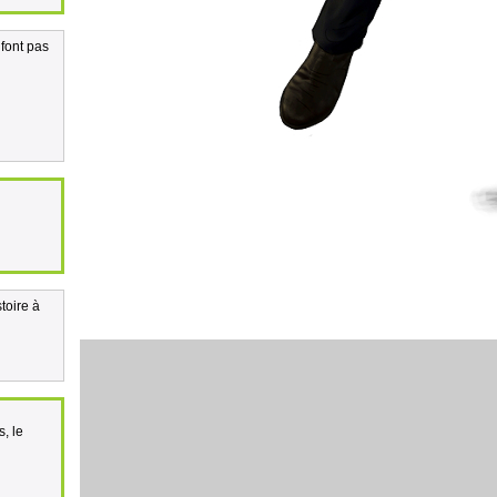
 font pas
toire à
, le