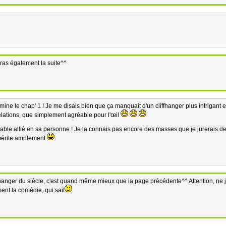
eras également la suite^^
ermine le chap' 1 ! Je me disais bien que ça manquait d'un cliffhanger plus intrigant 
élations, que simplement agréable pour l'œil
itable allié en sa personne ! Je la connais pas encore des masses que je jurerais de
 mérite amplement
ffhanger du siècle, c'est quand même mieux que la page précédente^^ Attention, ne 
ment la comédie, qui sait