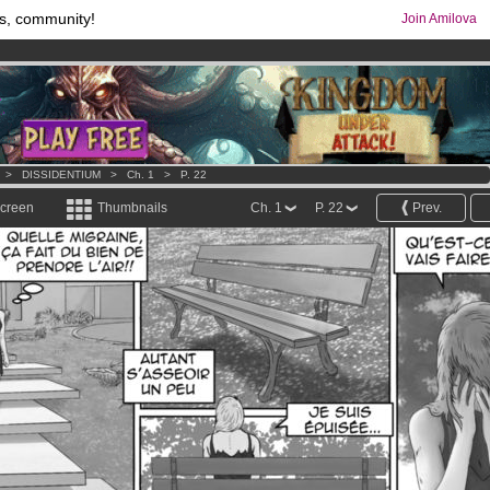
s, community!
Join Amilova
os
per month !
Get membership now
comics & mangas!
.
>
DISSIDENTIUM
>
Ch. 1
>
P. 22
screen
Thumbnails
Ch. 1
P. 22
Prev.