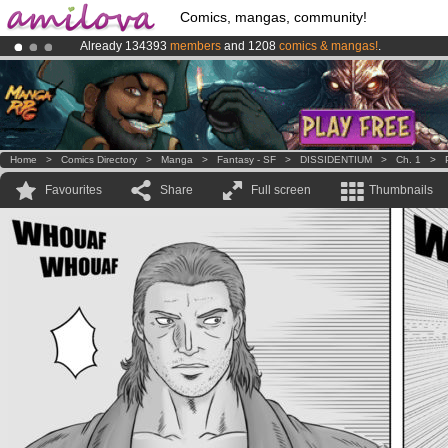
Comics, mangas, community!
Already 134393
members
and 1208
comics & mangas!
.
Amilova
Kickstarter is now LIVE
!.
Premium membership from
3.95 euros
per month !
Get membership
Home
>
Comics Directory
>
Manga
>
Fantasy - SF
>
DISSIDENTIUM
>
Ch. 1
>
Favourites
Share
Full screen
Thumbnails