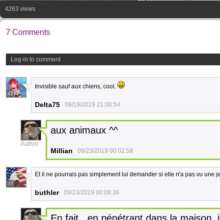
4263 views
7 Comments
Log-in to comment
Invisible sauf aux chiens, cool.
47
Delta75
09/19/2019 21:00:54
aux animaux ^^
33
Author
Millian
09/23/2019 00:02:58
Et il ne pourrais pas simplement lui demander si elle n'a pas vu une j
38
buthler
09/23/2019 00:08:36
En fait , en pénétrant dans la maison, il