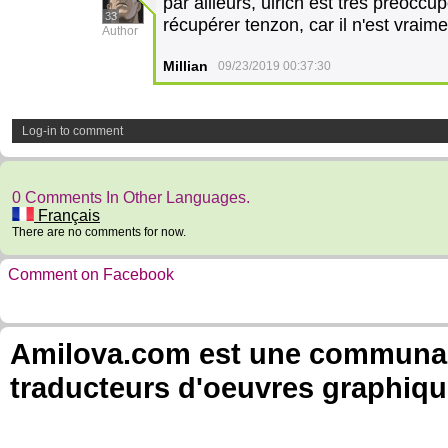
par ailleurs, ulrich est très préocc
33
récupérer tenzon, car il n'est vra
Author
Millian
09/23/2019 00:37:30
Log-in to comment
0 Comments In Other Languages.
Français
There are no comments for now.
Comment on Facebook
Amilova.com est une communauté
traducteurs d'oeuvres graphiqu