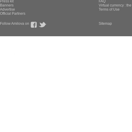
Press kit
FAQ
Banners
Virtual currency : th
Advertise
Terms of Use
Official Partners
Follow Amilova on
Sitemap