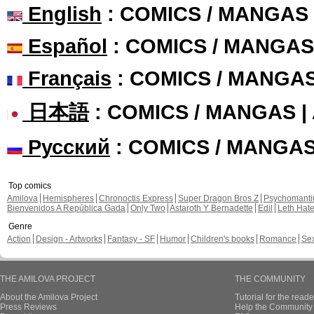
English
: COMICS / MANGAS
Español
: COMICS / MANGAS
Français
: COMICS / MANGA
日本語
: COMICS / MANGAS 
Русский
: COMICS / MANGA
Top comics
Amilova
Hemispheres
Chronoctis Express
Super Dragon Bros Z
Psychomant
Bienvenidos A República Gada
Only Two
Astaroth Y Bernadette
Edil
Leth Hat
Genre
Action
Design - Artworks
Fantasy - SF
Humor
Children's books
Romance
Se
THE AMILOVA PROJECT
THE COMMUNITY
About the Amilova Project
Tutorial for the reade
Press Reviews
Help the Community 