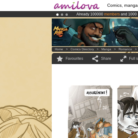
Comics, manga
Already 100000
members
and 1000
Amilova
Kickstarter is now LIVE
!.
Premium membership from
3.95 eur
Home
>
Comics Directory
>
Manga
>
Romance
Favourites
Share
Full 