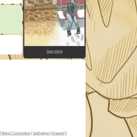
See more
Blind Connection
Sethxfaye
Graped