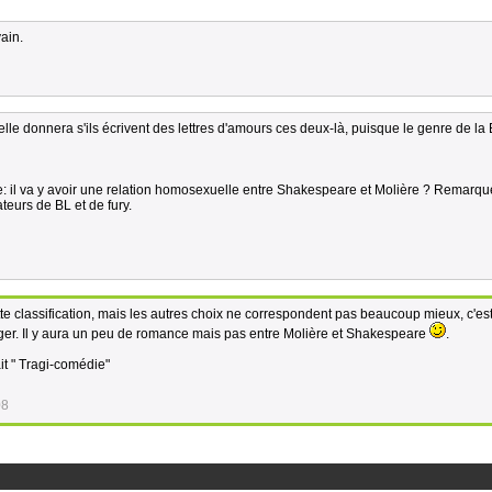
vain.
e donnera s'ils écrivent des lettres d'amours ces deux-là, puisque le genre de la
igue: il va y avoir une relation homosexuelle entre Shakespeare et Molière ? Remarque
teurs de BL et de fury.
tte classification, mais les autres choix ne correspondent pas beaucoup mieux, c'es
er. Il y aura un peu de romance mais pas entre Molière et Shakespeare
.
it " Tragi-comédie"
08