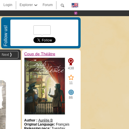
Login
Explorer
Forum
Follow us!
Coup de Théâtre
Next
438
11
86
Author :
Aurélie B
Original Language:
Français
Releasing pace:
Tuesday,