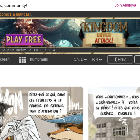
s, community!
Join Amilova
comics & mangas!
.
os
per month !
Get membership now
>
Coup De Théâtre
>
Ch. 1
>
P. 4
screen
Thumbnails
Ch. 1
P. 4
Prev.