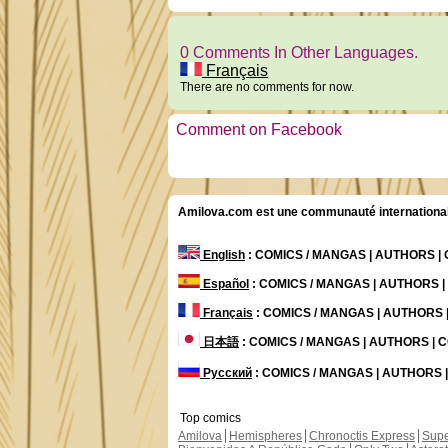
0 Comments In Other Languages.
Français
There are no comments for now.
Comment on Facebook
Amilova.com est une communauté internationale 
English
: COMICS / MANGAS | AUTHORS 
Español
: COMICS / MANGAS | AUTHORS 
Français
: COMICS / MANGAS | AUTHORS
日本語
: COMICS / MANGAS | AUTHORS |
Русский
: COMICS / MANGAS | AUTHORS
Top comics
Amilova
Hemispheres
Chronoctis Express
Supe