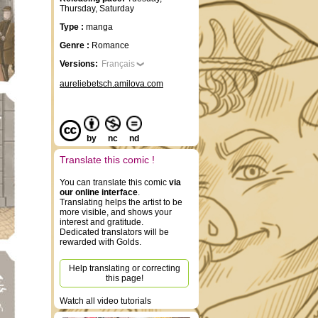
Thursday, Saturday
Type :
manga
Genre :
Romance
Versions:
Français
aureliebetsch.amilova.com
by
nc
nd
Translate this comic !
You can translate this comic
via
our online interface
.
Translating helps the artist to be
more visible, and shows your
interest and gratitude.
Dedicated translators will be
rewarded with Golds.
Help translating or correcting
this page!
Watch all video tutorials