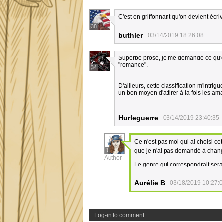
C'est en griffonnant qu'on devient écri
38
buthler
03/14/2019 18:26:08
Superbe prose, je me demande ce qu'ell
"romance".
34
D'ailleurs, cette classification m'intr
un bon moyen d'attirer à la fois les ama
Hurleguerre
03/14/2019 23:40:35
Ce n'est pas moi qui ai choisi ce
1
que je n'ai pas demandé à chang
Author
Le genre qui correspondrait sera
Aurélie B
03/18/2019 10:27:
Log-in to comment