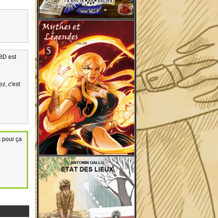
 BD est
z, c'est
t pour ça