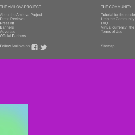
THE AMILOVA PROJECT
THE COMMUNITY
About the Amilova Project
Tutorial for the reade
Press Reviews
Help the Community 
Press kit
FAQ
Banners
Virtual currency : th
Advertise
Terms of Use
Official Partners
Follow Amilova on
Sitemap