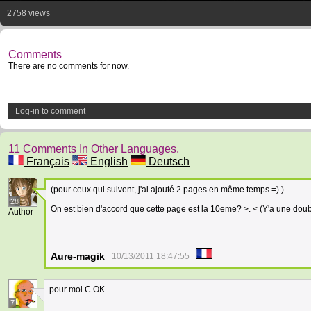
2758 views
Comments
There are no comments for now.
Log-in to comment
11 Comments In Other Languages.
Français
English
Deutsch
(pour ceux qui suivent, j'ai ajouté 2 pages en même temps =) )
28
On est bien d'accord que cette page est la 10eme? >. < (Y'a une dou
Author
Aure-magik
10/13/2011 18:47:55
pour moi C OK
7