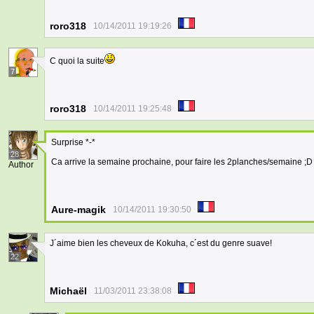
roro318
10/14/2011 19:19:26
C quoi la suite
7
roro318
10/14/2011 19:25:48
Surprise *-*
28
Ca arrive la semaine prochaine, pour faire les 2planches/semaine ;D
Author
Aure-magik
10/14/2011 19:30:50
J´aime bien les cheveux de Kokuha, c´est du genre suave!
22
Michaël
11/03/2011 23:38:08