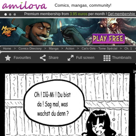
Comics, mangas, community!
Premium membership from
3.95 euros
per month !
Get membership
Amilova
Kickstarter is now LIVE
!.
Already 100000
members
and 1000
comics & mangas!
.
Home
>
Comics Directory
>
Manga
>
Action
>
Cat's Girls - Tome Spécial
>
Ch. 1
Favourites
Share
Full screen
Thumbnails