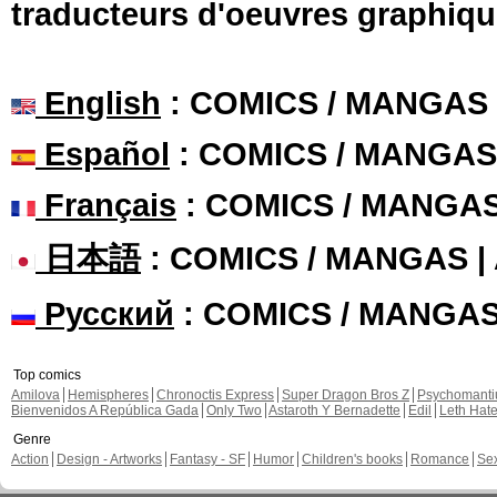
traducteurs d'oeuvres graphiqu
English
: COMICS / MANGAS
Español
: COMICS / MANGAS
Français
: COMICS / MANGA
日本語
: COMICS / MANGAS 
Русский
: COMICS / MANGA
Top comics
Amilova
Hemispheres
Chronoctis Express
Super Dragon Bros Z
Psychomant
Bienvenidos A República Gada
Only Two
Astaroth Y Bernadette
Edil
Leth Hat
Genre
Action
Design - Artworks
Fantasy - SF
Humor
Children's books
Romance
Se