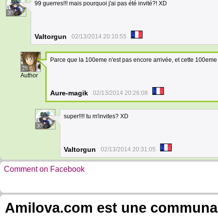
99 guerres!!! mais pourquoi j'ai pas été invité?! XD
30
Valtorgun
02/13/2014 20:10:55
Parce que la 100eme n'est pas encore arrivée, et cette 100eme 
28
Author
Aure-magik
02/13/2014 20:26:08
super!!!! tu m'invites? XD
30
Valtorgun
02/13/2014 20:31:05
Comment on Facebook
Amilova.com est une communauté