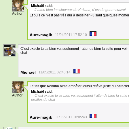
Michaël
said:
28
J´aime bien les cheveux de Kokuha, c´est du genre suave!
Author
Et puis ce n'est pas très dur à dessiner =3 sauf quelques moment 
Aure-magik
11/04/2011 17:52:10
C´est exacte tu as bien vu, seulement j´attends bien la suite pour voir 
chat
22
Michaël
11/05/2011 02:43:14
Le fait que Kokuha aime embêter Mutsu relève juste du caract
28
Michaël
said:
Author
C´est exacte tu as bien vu, seulement j´attends bien la suite 
oreilles du chat
Aure-magik
11/05/2011 18:05:43