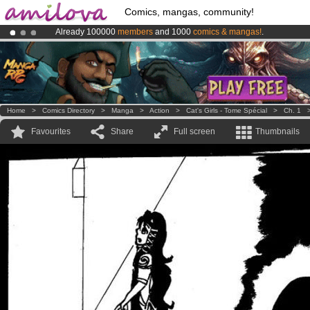
Comics, mangas, community!
Already 100000
members
and 1000
comics & mangas!
.
Amilova
Kickstarter is now LIVE
!.
Premium membership from
3.95 euros
per month !
Get membership
Home
>
Comics Directory
>
Manga
>
Action
>
Cat's Girls - Tome Spécial
>
Ch. 1
Favourites
Share
Full screen
Thumbnails