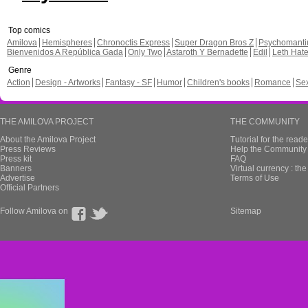
Top comics
Amilova
Hemispheres
Chronoctis Express
Super Dragon Bros Z
Psychomant
Bienvenidos A República Gada
Only Two
Astaroth Y Bernadette
Edil
Leth Hat
Genre
Action
Design - Artworks
Fantasy - SF
Humor
Children's books
Romance
Se
THE AMILOVA PROJECT
THE COMMUNITY
About the Amilova Project
Tutorial for the reade
Press Reviews
Help the Community 
Press kit
FAQ
Banners
Virtual currency : th
Advertise
Terms of Use
Official Partners
Follow Amilova on
Sitemap