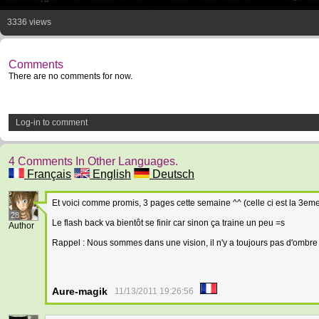
3336 views
Comments
There are no comments for now.
Log-in to comment
4 Comments In Other Languages.
Français
English
Deutsch
Et voici comme promis, 3 pages cette semaine ^^ (celle ci est la 3em
28
Le flash back va bientôt se finir car sinon ça traine un peu =s
Author
Rappel : Nous sommes dans une vision, il n'y a toujours pas d'ombre 
Aure-magik
11/13/2011 19:26:56