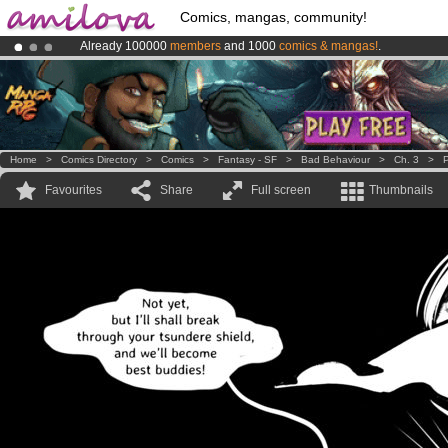
Comics, mangas, community!
Already 100000
members
and 1000
comics & mangas!
.
Premium membership from
3.95 euros
per month !
Get membership
Amilova
Kickstarter is now LIVE
!.
Home
>
Comics Directory
>
Comics
>
Fantasy - SF
>
Bad Behaviour
>
Ch. 3
>
P
Favourites
Share
Full screen
Thumbnails