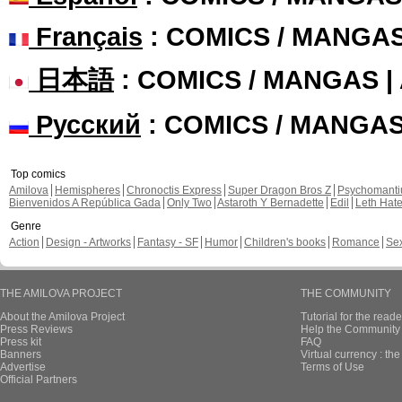
Français
: COMICS / MANGA
日本語
: COMICS / MANGAS 
Русский
: COMICS / MANGA
Top comics
Amilova
Hemispheres
Chronoctis Express
Super Dragon Bros Z
Psychomant
Bienvenidos A República Gada
Only Two
Astaroth Y Bernadette
Edil
Leth Hat
Genre
Action
Design - Artworks
Fantasy - SF
Humor
Children's books
Romance
Se
THE AMILOVA PROJECT
THE COMMUNITY
About the Amilova Project
Tutorial for the reade
Press Reviews
Help the Community 
Press kit
FAQ
Banners
Virtual currency : th
Advertise
Terms of Use
Official Partners