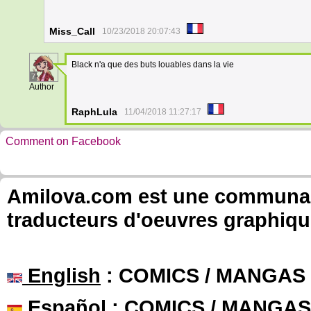
Miss_Call
10/23/2018 20:07:43
Black n'a que des buts louables dans la vie
7
Author
RaphLula
11/04/2018 11:27:17
Comment on Facebook
Amilova.com est une communauté
traducteurs d'oeuvres graphiqu
English
: COMICS / MANGAS
Español
: COMICS / MANGAS