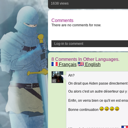
1638 views
Comments
There are no comments for now.
Log-in to comment
8 Comments In Other Languages.
Français
English
Ah?
45
On dirait que Aiden passe directement su
Ou alors c'est un autre déserteur qui y
Enfin, on verra bien ce qu'il en est ens
Bonne continuation