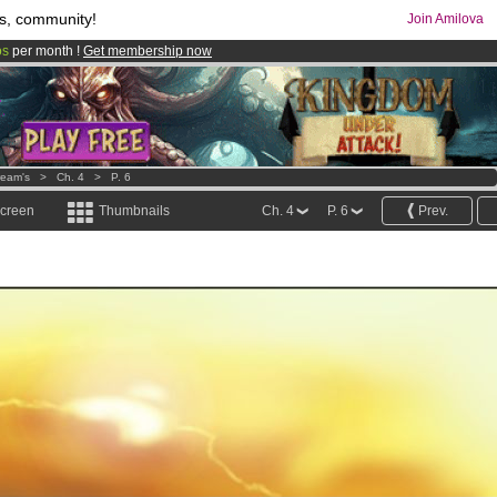
s, community!
Join Amilova
os
per month !
Get membership now
comics & mangas!
.
eam's
>
Ch. 4
>
P. 6
screen
Thumbnails
Ch. 4
P. 6
Prev.