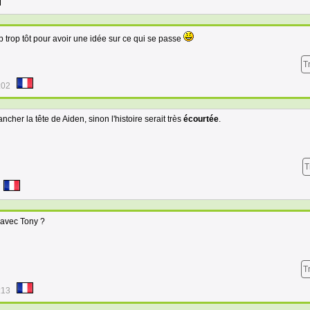
 trop tôt pour avoir une idée sur ce qui se passe
T
:02
ncher la tête de Aiden, sinon l'histoire serait très
écourtée
.
T
e avec Tony ?
T
:13