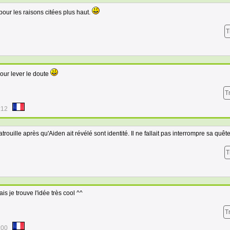
pour les raisons citées plus haut.
T
pour lever le doute
T
:12
trouille après qu'Aiden ait révélé sont identité. Il ne fallait pas interrompre sa quête
T
s je trouve l'idée très cool ^^
T
:00