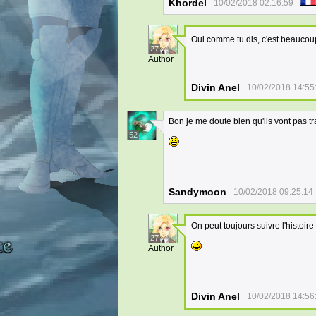
Khordel
10/02/2018 02:16:59
Oui comme tu dis, c'est beaucoup
27
Author
Divin Anel
10/02/2018 14:55
Bon je me doute bien qu'ils vont pas tra
52
Sandymoon
10/02/2018 09:25:14
On peut toujours suivre l'histoir
27
Author
Divin Anel
10/02/2018 14:56