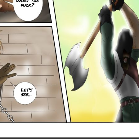
What the
fuck?
Let's
see...