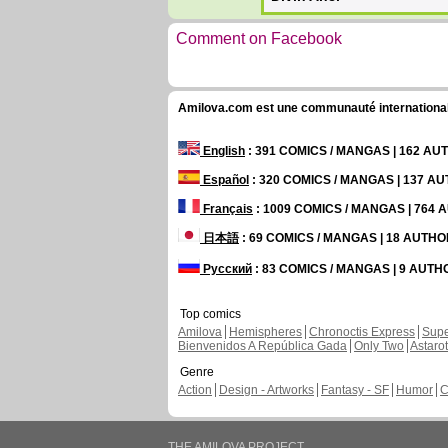
Comment on Facebook
Amilova.com est une communauté internationale 
English
: 391 COMICS / MANGAS | 162 A
Español
: 320 COMICS / MANGAS | 137 A
Français
: 1009 COMICS / MANGAS | 764
日本語
: 69 COMICS / MANGAS | 18 AUTH
Русский
: 83 COMICS / MANGAS | 9 AUT
Top comics
Amilova
Hemispheres
Chronoctis Express
Supe
Bienvenidos A República Gada
Only Two
Astaro
Genre
Action
Design - Artworks
Fantasy - SF
Humor
C
THE AMILOVA PROJECT