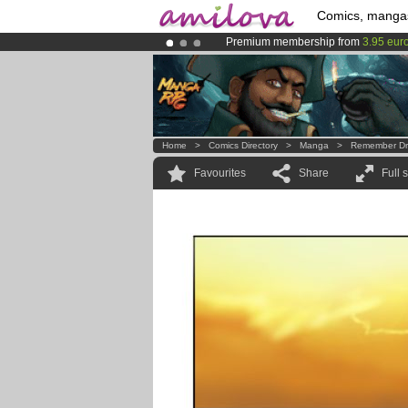
Comics, manga
Premium membership from
3.95 eur
Amilova
Kickstarter is now LIVE
!.
Already 100000
members
and 1000
Home
>
Comics Directory
>
Manga
>
Remember Dr
Favourites
Share
Full 