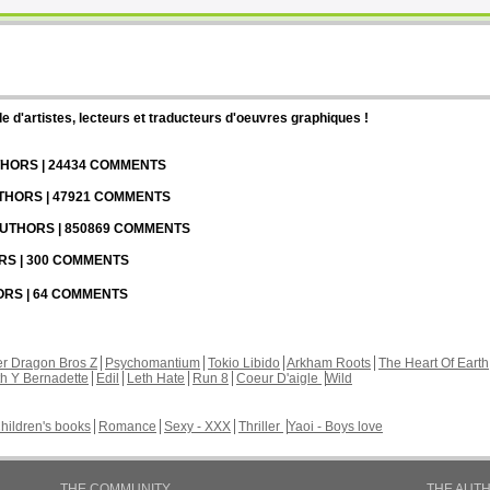
d'artistes, lecteurs et traducteurs d'oeuvres graphiques !
UTHORS | 24434 COMMENTS
UTHORS | 47921 COMMENTS
 AUTHORS | 850869 COMMENTS
ORS | 300 COMMENTS
HORS | 64 COMMENTS
r Dragon Bros Z
Psychomantium
Tokio Libido
Arkham Roots
The Heart Of Earth
th Y Bernadette
Edil
Leth Hate
Run 8
Coeur D'aigle
Wild
hildren's books
Romance
Sexy - XXX
Thriller
Yaoi - Boys love
THE COMMUNITY
THE AUT