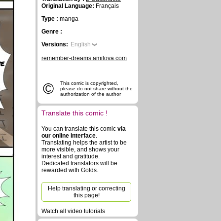
Original Language:
Français
Type :
manga
Genre :
Versions:
English
remember-dreams.amilova.com
we
©
This comic is copyrighted,
please do not share without the
authorization of the author
Translate this comic !
You can translate this comic
via
our online interface
.
Translating helps the artist to be
more visible, and shows your
interest and gratitude.
Dedicated translators will be
rewarded with Golds.
Help translating or correcting
this page!
Watch all video tutorials