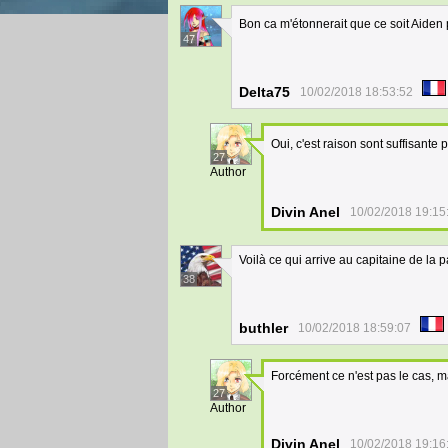
Bon ca m'étonnerait que ce soit Aiden 
47
Delta75
10/02/2018 18:53:52
Oui, c'est raison sont suffisante 
27
Author
Divin Anel
10/02/2018 19:15
Voilà ce qui arrive au capitaine de la pa
38
buthler
10/02/2018 18:59:07
Forcément ce n'est pas le cas, mai
27
Author
Divin Anel
10/02/2018 19:16