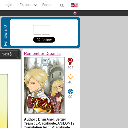
Login
Explorer
Forum
Follow us!
Remember Dream's
Next
202
46
90
Author :
Divin Anel
,
Sergel
Team :
L-Cacahuète
,
ANILOM12
Translation by :
L-Cacahuète