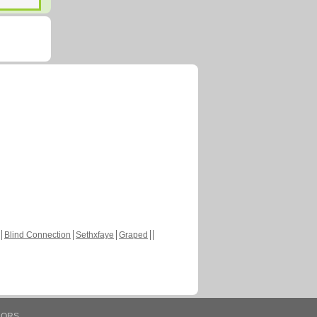
Blind Connection
Sethxfaye
Graped
HORS