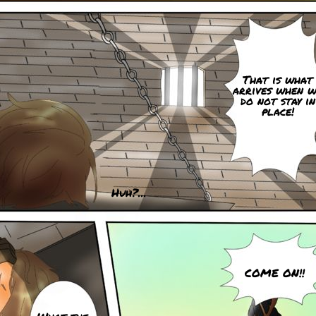
That is what
arrives when 
do not stay in
place!
Huh?...
COME ON!!