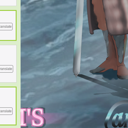
ranslate
ranslate
ranslate