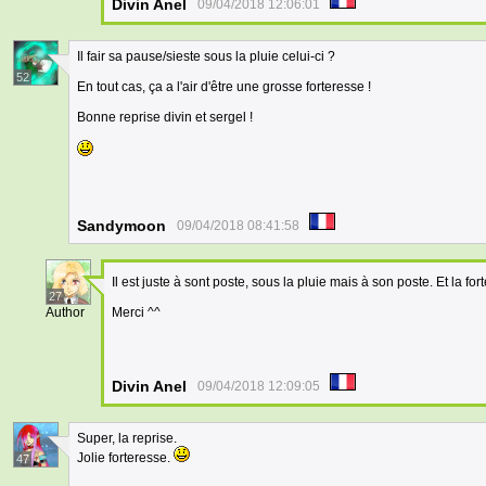
Divin Anel
09/04/2018 12:06:01
Il fair sa pause/sieste sous la pluie celui-ci ?
52
En tout cas, ça a l'air d'être une grosse forteresse !
Bonne reprise divin et sergel !
Sandymoon
09/04/2018 08:41:58
Il est juste à sont poste, sous la pluie mais à son poste. Et la fo
27
Author
Merci ^^
Divin Anel
09/04/2018 12:09:05
Super, la reprise.
Jolie forteresse.
47