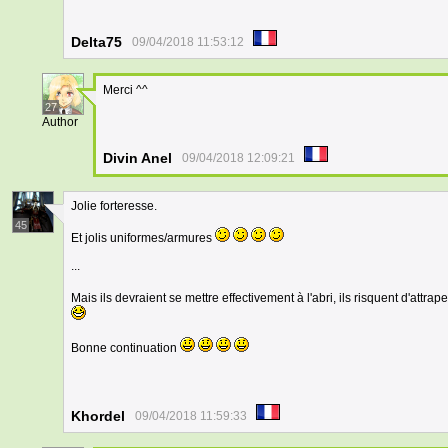
Delta75
09/04/2018 11:53:12
Merci ^^
27
Author
Divin Anel
09/04/2018 12:09:21
Jolie forteresse.
45
Et jolis uniformes/armures
...
Mais ils devraient se mettre effectivement à l'abri, ils risquent d'attrape
Bonne continuation
Khordel
09/04/2018 11:59:33