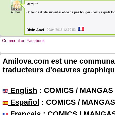
Merci ^^
27
Author
On leur a dit de surveiller et de ne pas bouger. C'est ce qu'ils fo
Divin Anel
09/04/2018 12:10:53
Comment on Facebook
Amilova.com est une communauté
traducteurs d'oeuvres graphiqu
English
: COMICS / MANGAS
Español
: COMICS / MANGAS
Français
: COMICS / MANGA