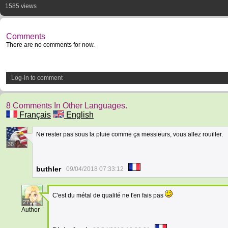
1585 views
Comments
There are no comments for now.
Log-in to comment
8 Comments In Other Languages.
Français
English
Ne rester pas sous la pluie comme ça messieurs, vous allez rouiller.
38
buthler
09/04/2018 07:33:12
C'est du métal de qualité ne t'en fais pas
27
Author