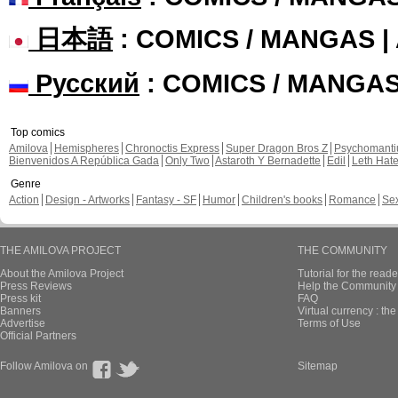
日本語
: COMICS / MANGAS 
Русский
: COMICS / MANGA
Top comics
Amilova
Hemispheres
Chronoctis Express
Super Dragon Bros Z
Psychomant
Bienvenidos A República Gada
Only Two
Astaroth Y Bernadette
Edil
Leth Hat
Genre
Action
Design - Artworks
Fantasy - SF
Humor
Children's books
Romance
Se
THE AMILOVA PROJECT
THE COMMUNITY
About the Amilova Project
Tutorial for the reade
Press Reviews
Help the Community 
Press kit
FAQ
Banners
Virtual currency : th
Advertise
Terms of Use
Official Partners
Follow Amilova on
Sitemap