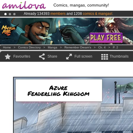
Comics, mangas, community!
Already 134393
members
and 1208
comics & mangas!
.
Amilova
Kickstarter is now LIVE
!.
Premium membership from
3.95 euros
per month !
Get membership
Home
>
Comics Directory
>
Manga
>
Remember Dream's
>
Ch. 4
>
P. 2
Favourites
Share
Full screen
Thumbnails
Azure
Feaderling Kingdom