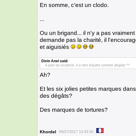
En somme, c'est un clodo.
...
Ou un brigand... il n'y a pas vraiment
demande pas la charité, il l'encourag
et aiguisiés
Divin Anel
said:
A part sa cicatrice, il a rien d'autre comme dégâts ^^
Ah?
Et les six jolies petites marques dans
des dégâts?
Des marques de tortures?
Khordel
09/27/2017 13:43:36