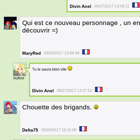
Divin Anel
09/27/2017 13:59:11
Qui est ce nouveau personnage , un enne
37
découvrir =)
MaryRed
09/26/2017 13:09:48
Tu le saura bien vite
27
Author
Divin Anel
09/27/2017 13:37:52
Chouette des brigands.
47
Delta75
09/26/2017 18:16:09