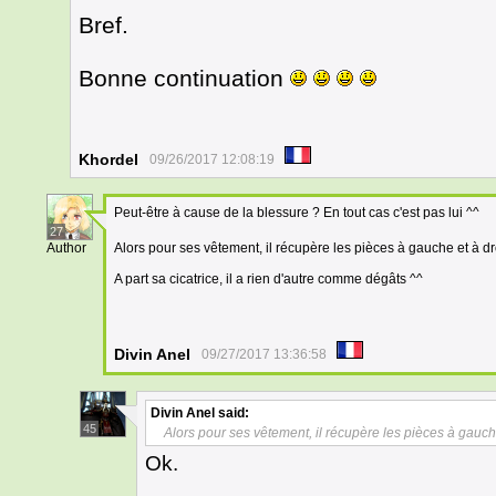
Bref.
Bonne continuation
Khordel
09/26/2017 12:08:19
Peut-être à cause de la blessure ? En tout cas c'est pas lui ^^
27
Author
Alors pour ses vêtement, il récupère les pièces à gauche et à dro
A part sa cicatrice, il a rien d'autre comme dégâts ^^
Divin Anel
09/27/2017 13:36:58
Divin Anel
said:
45
Alors pour ses vêtement, il récupère les pièces à gauche
Ok.