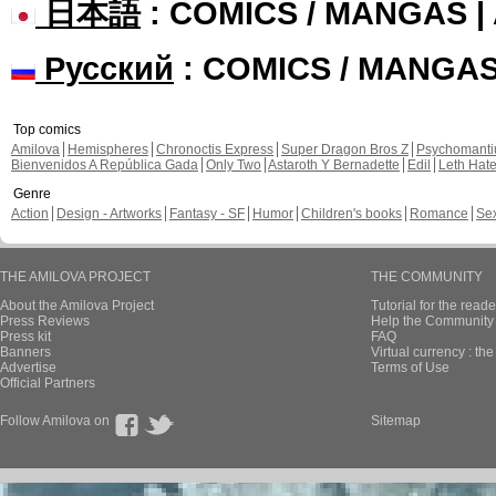
日本語
: COMICS / MANGAS 
Русский
: COMICS / MANGA
Top comics
Amilova
Hemispheres
Chronoctis Express
Super Dragon Bros Z
Psychomant
Bienvenidos A República Gada
Only Two
Astaroth Y Bernadette
Edil
Leth Hat
Genre
Action
Design - Artworks
Fantasy - SF
Humor
Children's books
Romance
Se
THE AMILOVA PROJECT
THE COMMUNITY
About the Amilova Project
Tutorial for the reade
Press Reviews
Help the Community 
Press kit
FAQ
Banners
Virtual currency : th
Advertise
Terms of Use
Official Partners
Follow Amilova on
Sitemap