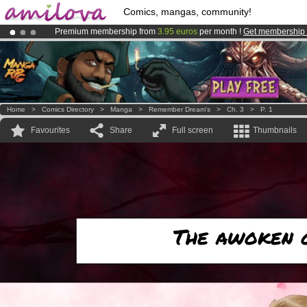
Comics, mangas, community!
Premium membership from
3.95 euros
per month !
Get membership
Already 100000
members
and 1000
comics & mangas!
.
Amilova
Kickstarter is now LIVE
!.
Home
>
Comics Directory
>
Manga
>
Remember Dream's
>
Ch. 3
>
P. 1
Favourites
Share
Full screen
Thumbnails
The awoken o