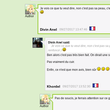
Je vois ce que tu veut dire, non c'est pas sa peau, c'
27
Author
Divin Anel
09/27/2017 13:47:46
Divin Anel
said:
Je vois ce que tu veut dire, non c'est pas sa
45
renfoncé )
Ben alors c'est pas très bien fait. On dirait une
Pas vraiment du cuir.
Enfin, ce n'est que mon avis, bien sûr
Khordel
09/27/2017 13:52:30
Pas de soucis, je ferrais attention sur ce 
27
Author