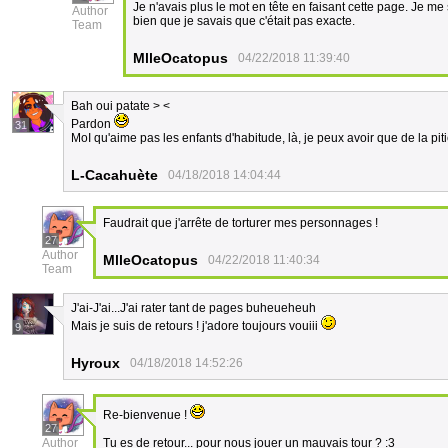
Je n'avais plus le mot en tête en faisant cette page. Je m
Author
bien que je savais que c'était pas exacte.
Team
MlleOcatopus
04/22/2018 11:39:40
Bah oui patate > <
Pardon
31
MoI qu'aime pas les enfants d'habitude, là, je peux avoir que de la piti
L-Cacahuète
04/18/2018 14:04:44
Faudrait que j'arrête de torturer mes personnages !
27
Author
MlleOcatopus
04/22/2018 11:40:34
Team
J'ai-J'ai...J'ai rater tant de pages buheueheuh
Mais je suis de retours ! j'adore toujours vouiii
9
Hyroux
04/18/2018 14:52:26
Re-bienvenue !
27
Author
Tu es de retour... pour nous jouer un mauvais tour ? :3