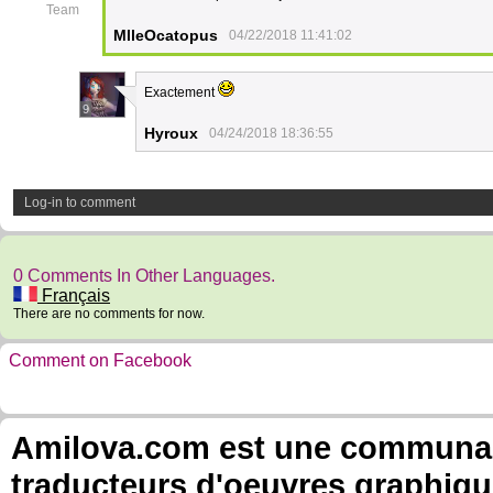
Team
MlleOcatopus
04/22/2018 11:41:02
Exactement
9
Hyroux
04/24/2018 18:36:55
Log-in to comment
0 Comments In Other Languages.
Français
There are no comments for now.
Comment on Facebook
Amilova.com est une communauté
traducteurs d'oeuvres graphiqu