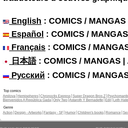
English
: COMICS / MANGAS
Español
: COMICS / MANGAS
Français
: COMICS / MANGA
日本語
: COMICS / MANGAS 
Русский
: COMICS / MANGA
Top comics
Amilova
Hemispheres
Chronoctis Express
Super Dragon Bros Z
Psychomant
Bienvenidos A República Gada
Only Two
Astaroth Y Bernadette
Edil
Leth Hat
Genre
Action
Design - Artworks
Fantasy - SF
Humor
Children's books
Romance
Se