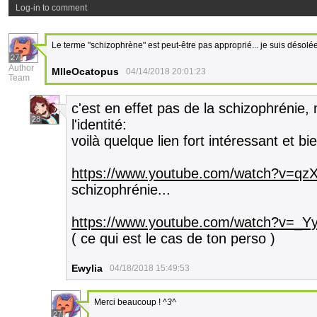
Log-in to comment
Le terme "schizophrène" est peut-être pas approprié... je suis désol
27
Author
MlleOcatopus
04/14/2018 20:01:23
Team
c'est en effet pas de la schizophrénie, 
28
l'identité:
voilà quelque lien fort intéressant et bi
https://www.youtube.com/watch?v=
schizophrénie...
https://www.youtube.com/watch?v=_
( ce qui est le cas de ton perso )
Ewylia
04/18/2018 15:49:53
Merci beaucoup !
^3^
27