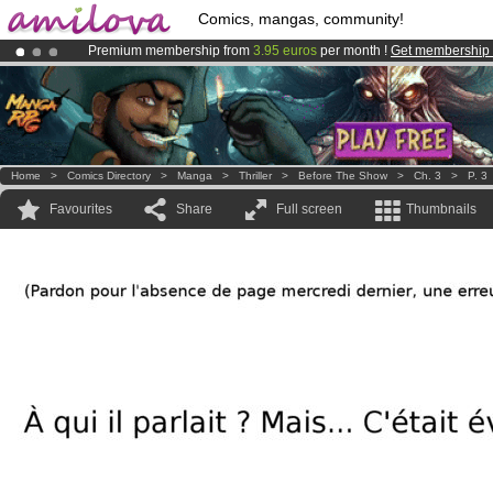
Comics, mangas, community!
Premium membership from
3.95 euros
per month !
Get membership
Amilova
Kickstarter is now LIVE
!.
Already 100000
members
and 1000
comics & mangas!
.
Home
>
Comics Directory
>
Manga
>
Thriller
>
Before The Show
>
Ch. 3
>
P. 3
Favourites
Share
Full screen
Thumbnails