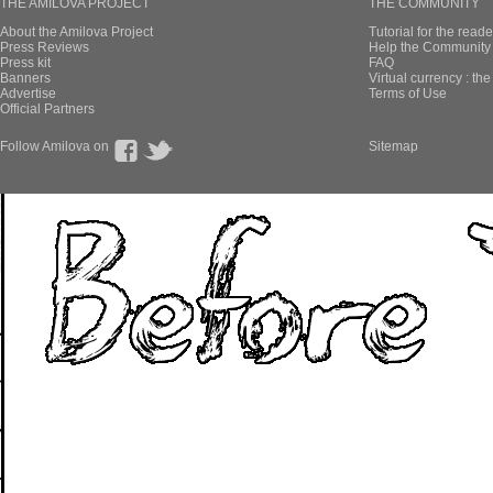
THE AMILOVA PROJECT
THE COMMUNITY
About the Amilova Project
Tutorial for the reade
Press Reviews
Help the Community 
Press kit
FAQ
Banners
Virtual currency : th
Advertise
Terms of Use
Official Partners
Follow Amilova on
Sitemap