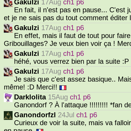
GakuIzi
17Aug
ch1 p6
En fait, il n'est pas en pause... C'est 
et je ne sais pas du tout comment éditer
GakuIzi
17Aug
ch1 p6
En effet, mais il faut de tout pour fa
Gribouillages? Je veux bien voir ça ! Merc
GakuIzi
17Aug
ch1 p6
héhé, vous verrez bien par la suite :P
GakuIzi
17Aug
ch1 p6
Je sais que c'est assez basique.. Mai
même! :D Merci!!
Darklolita
15Aug
ch1 p6
Ganondorf ? À l'attaque !!!!!!!!! *fan d
Ganondorfzl
24Jul
ch1 p6
Curieux de voir la suite, mais va fallo
en pause.