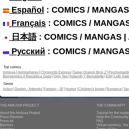
Español
: COMICS / MANGAS
Français
: COMICS / MANGA
日本語
: COMICS / MANGAS 
Русский
: COMICS / MANGA
Top comics
Amilova
Hemispheres
Chronoctis Express
Super Dragon Bros Z
Psychomant
Bienvenidos A República Gada
Only Two
Astaroth Y Bernadette
Edil
Leth Hat
Genre
Action
Design - Artworks
Fantasy - SF
Humor
Children's books
Romance
Se
THE AMILOVA PROJECT
THE COMMUNITY
About the Amilova Project
Tutorial for the reade
Press Reviews
Help the Community 
Press kit
FAQ
Banners
Virtual currency : th