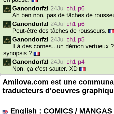
Ganondorfzl
24Jul
ch1 p6
Ah ben non, pas de tâches de rousseur
Ganondorfzl
24Jul
ch1 p6
Peut-être des tâches de rousseurs.
Ganondorfzl
24Jul
ch1 p5
Il à des cornes...un démon vertueux 
synopsis ?
Ganondorfzl
24Jul
ch1 p4
Non, ça c'est sauter. XD
Amilova.com est une communauté
traducteurs d'oeuvres graphiqu
English
: COMICS / MANGAS