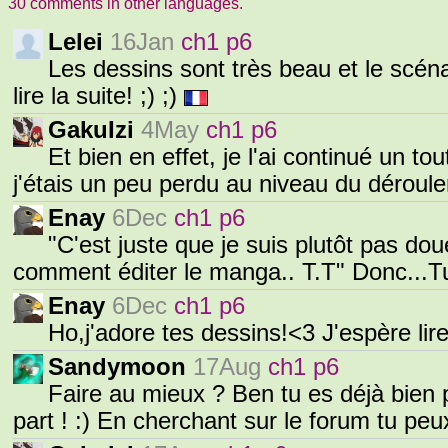
30 comments in other languages.
Lelei
16Jan
ch1 p6
Les dessins sont très beau et le scénar
lire la suite! ;) ;)
GakuIzi
4May
ch1 p6
Et bien en effet, je l'ai continué un to
j'étais un peu perdu au niveau du déroule
Enay
6Dec
ch1 p6
"C'est juste que je suis plutôt pas dou
comment éditer le manga.. T.T" Donc...Tu 
Enay
6Dec
ch1 p6
Ho,j'adore tes dessins!<3 J'espère lire 
Sandymoon
17Aug
ch1 p6
Faire au mieux ? Ben tu es déjà bien p
part ! :) En cherchant sur le forum tu p