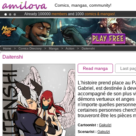
Comics, mangas, community!
Already 100000
members
and 1000
comics & mangas!
.
Amilova
Kickstarter is now LIVE
!.
Premium membership from
3.95 euros
per month !
Get membership
Home
>
Comics Directory
>
Manga
>
Action
>
Daitenshi
Daitenshi
Read manga
Last pa
L'histoire prend place au P
Gabriel, est destinée à dev
accompagné de son plus vie
démons vertueux et anges c
n'importe quelles personnes
certaines personnes cherch
trouveront être les pièces
Cartoonist :
GakuIzi
Scenarist :
GakuIzi