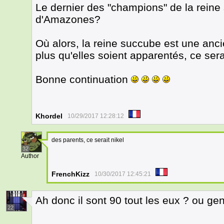
Le dernier des "champions" de la reine
d'Amazones?
Où alors, la reine succube est une anc
plus qu'elles soient apparentés, ce ser
Bonne continuation
Khordel
10/29/2017 12:28:12
des parents, ce serait nikel
32
Author
FrenchKizz
10/30/2017 12:45:21
Ah donc il sont 90 tout les eux ? ou genr
22