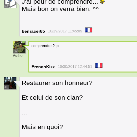
J'ai peur de comprendre...
27
Mais bon on verra bien. ^^
benracer85
10/29/2017 11:45:09
comprendre ? :p
32
Author
FrenchKizz
10/30/2017 12:44:51
Restaurer son honneur?
45
Et celui de son clan?
...
Mais en quoi?