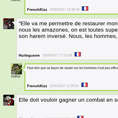
Author
FrenchKizz
10/30/2017 12:46:30
"Elle va me permettre de restaurer mon
34
nous les amazones, on est toutes supe
son harem inversé. Nous, les hommes, i
Hurleguerre
10/30/2017 17:22:06
Faut dire que sa façon de sauter sur les hommes n'est pas effic
32
Author
FrenchKizz
11/01/2017 11:05:51
Elle doit vouloir gagner un combat en s
21