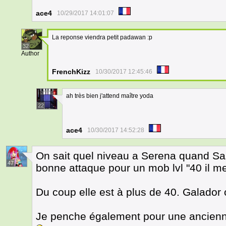
ace4
10/29/2017 14:01:07
La reponse viendra petit padawan :p
32
Author
FrenchKizz
10/30/2017 12:45:46
ah très bien j'attend maître yoda
22
ace4
10/30/2017 14:52:28
On sait quel niveau a Serena quand Sasuk
47
bonne attaque pour un mob lvl "40 il m
Du coup elle est à plus de 40. Galador 
Je penche également pour une ancienn