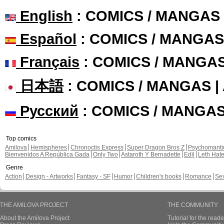
English
: COMICS / MANGAS
Español
: COMICS / MANGAS
Français
: COMICS / MANGA
日本語
: COMICS / MANGAS 
Русский
: COMICS / MANGA
Top comics
Amilova
Hemispheres
Chronoctis Express
Super Dragon Bros Z
Psychomant
Bienvenidos A República Gada
Only Two
Astaroth Y Bernadette
Edil
Leth Hat
Genre
Action
Design - Artworks
Fantasy - SF
Humor
Children's books
Romance
Se
THE AMILOVA PROJECT
THE COMMUNITY
About the Amilova Project
Tutorial for the reade