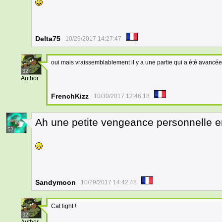
Delta75
10/29/2017 14:27:47
oui mais vraissemblablement il y a une partie qui a été avancée
32
Author
FrenchKizz
10/30/2017 12:46:18
Ah une petite vengeance personnelle en 
52
Sandymoon
10/29/2017 14:42:48
Cat fight !
32