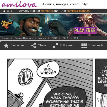
Comics, mangas, community!
Already 100000
members
and 1000
comics & mangas!
.
Premium membership from
3.95 euros
per month !
Get membership
Amilova
Kickstarter is now LIVE
!.
Home
>
Comics Directory
>
Manga
>
NPC
>
Ch. 5
>
P. 2
Favourites
Share
Full screen
Thumbnails