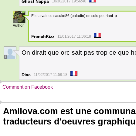
Ghost Nappa
10/30/2017 19:56:46
Elle a vaincu sasuké86 (paladin) en solo pourtant :p
32
Author
FrenchKizz
11/01/2017 11:06:18
On dirait que orc sait pas trop ce que 
1
Diac
11/02/2017 11:59:18
Comment on Facebook
Amilova.com est une communauté
traducteurs d'oeuvres graphiqu