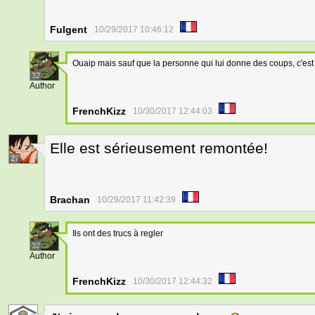
Fulgent
10/29/2017 10:46:12
Ouaip mais sauf que la personne qui lui donne des coups, c'est
32
Author
FrenchKizz
10/30/2017 12:44:03
Elle est sérieusement remontée!
27
Brachan
10/29/2017 11:42:39
Ils ont des trucs à regler
32
Author
FrenchKizz
10/30/2017 12:44:32