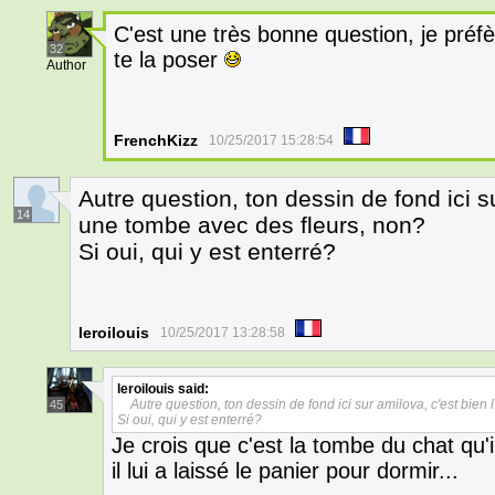
C'est une très bonne question, je préfè
32
te la poser
Author
FrenchKizz
10/25/2017 15:28:54
Autre question, ton dessin de fond ici s
14
une tombe avec des fleurs, non?
Si oui, qui y est enterré?
leroilouis
10/25/2017 13:28:58
leroilouis
said:
Autre question, ton dessin de fond ici sur amilova, c'est bien
45
Si oui, qui y est enterré?
Je crois que c'est la tombe du chat qu'
il lui a laissé le panier pour dormir...