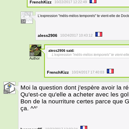
FrenchKizz
10/22/2017 12:22:49
L'expression "mélis-mélos temporels" te vient-elle de Doc
14
aless2906
10/24/2017 10:43:12
aless2906
said:
32
L'expression "mélis-mélos temporels" te vient-ell
Author
FrenchKizz
10/24/2017 17:40:03
Moi la question dont j'espère avoir la 
27
Qu'est-ce qu'elle a acheter avec les go
Bon de la nourriture certes parce que Ga
ça. ^^'