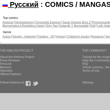
Русский
: COMICS / MANGA
Top comics
Amilova
Hemispheres
Chronoctis Express
Super Dragon Bros Z
Psychomant
Bienvenidos A República Gada
Only Two
Astaroth Y Bernadette
Edil
Leth Hat
Genre
Action
Design - Artworks
Fantasy - SF
Humor
Children's books
Romance
Se
THE AMILOVA PROJECT
THE COMMUNITY
About the Amilova Project
Tutorial for the reade
Press Reviews
Help the Community 
Press kit
FAQ
Banners
Virtual currency : th
Advertise
Terms of Use
Official Partners
Follow Amilova on
Sitemap