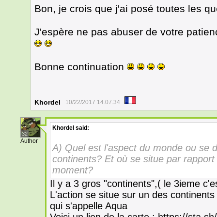
Bon, je crois que j'ai posé toutes les qu
J'espère ne pas abuser de votre patie
Bonne continuation
Khordel
10/22/2017 14:07:34
Khordel
said:
32
Author
A) Quel est l'aspect du monde ou se dé
continents? Et où se situe par rapport
moment?
Il y a 3 gros "continents",( le 3ieme c'e
L'action se situe sur un des continents 
qui s'appelle Aqua