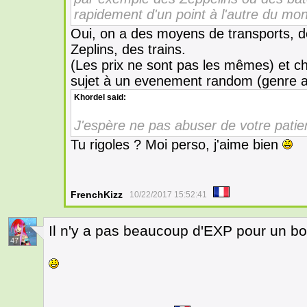
rapidement d'un point à l'autre du mo
Oui, on a des moyens de transports, 
Zeplins, des trains.
(Les prix ne sont pas les mêmes) et c
sujet à un evenement random (genre at
Khordel
said:
J'espère ne pas abuser de votre patie
Tu rigoles ? Moi perso, j'aime bien
FrenchKizz
10/22/2017 15:52:41
Il n'y a pas beaucoup d'EXP pour un bo
47