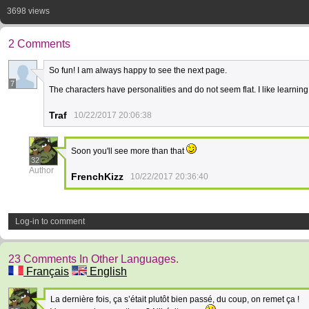
3698 views
2 Comments
So fun! I am always happy to see the next page.
7
The characters have personalities and do not seem flat. I like learni
Traf
10/22/2017 20:06:38
Soon you'll see more than that
32
Author
FrenchKizz
10/22/2017 20:36:40
Log-in to comment
23 Comments In Other Languages.
Français
English
La dernière fois, ça s’était plutôt bien passé, du coup, on remet ça !