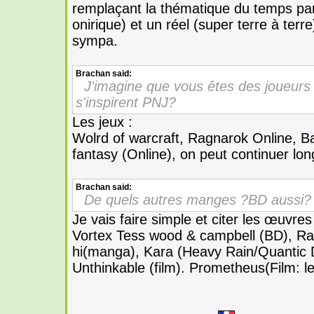
remplaçant la thématique du temps par 
onirique) et un réel (super terre à ter
sympa.
Brachan
said:
J'imagine que vous êtes des joueu
s'inspirent PNJ?
Les jeux :
Wolrd of warcraft, Ragnarok Online, Bac
fantasy (Online), on peut continuer l
Brachan
said:
De quels autres manges ?BD aussi?
Je vais faire simple et citer les œuvre
Vortex Tess wood & campbell (BD), Ra
hi(manga), Kara (Heavy Rain/Quantic
Unthinkable (film). Prometheus(Film: l