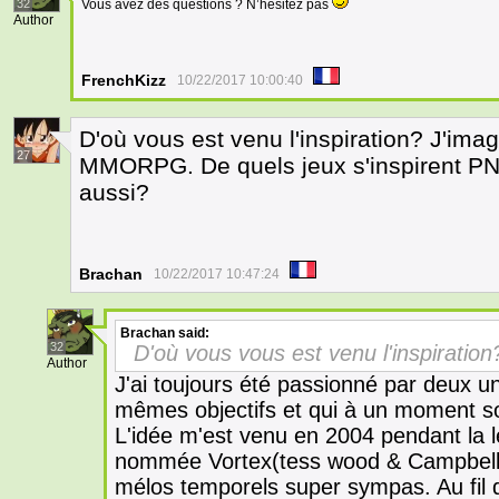
32
Vous avez des questions ? N’hésitez pas
Author
FrenchKizz
10/22/2017 10:00:40
D'où vous est venu l'inspiration? J'ima
27
MMORPG. De quels jeux s'inspirent P
aussi?
Brachan
10/22/2017 10:47:24
Brachan
said:
32
D'où vous vous est venu l'inspiration
Author
J'ai toujours été passionné par deux un
mêmes objectifs et qui à un moment son 
L'idée m'est venu en 2004 pendant la 
nommée Vortex(tess wood & Campbell)
mélos temporels super sympas. Au fil d