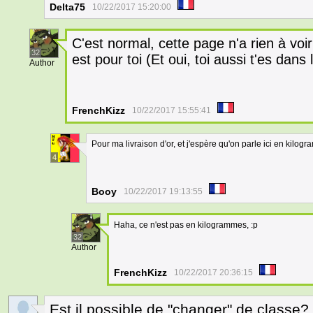
Delta75
10/22/2017 15:20:00
C'est normal, cette page n'a rien à vo
32
est pour toi (Et oui, toi aussi t'es dan
Author
FrenchKizz
10/22/2017 15:55:41
Pour ma livraison d'or, et j'espère qu'on parle ici en kilo
4
Booy
10/22/2017 19:13:55
Haha, ce n'est pas en kilogrammes, :p
32
Author
FrenchKizz
10/22/2017 20:36:15
Est il possible de "changer" de classe?