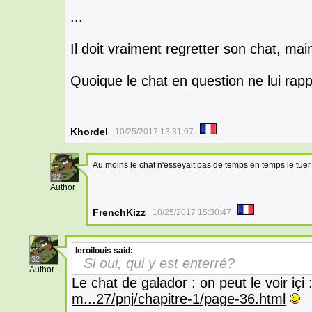
...
Il doit vraiment regretter son chat, ma
Quoique le chat en question ne lui rapp
Khordel
10/25/2017 13:31:07
Au moins le chat n'esseyait pas de temps en temps le tuer
32
Author
FrenchKizz
10/25/2017 15:30:47
leroilouis
said:
32
Si oui, qui y est enterré?
Author
Le chat de galador : on peut le voir içi 
m...27/pnj/chapitre-1/page-36.html