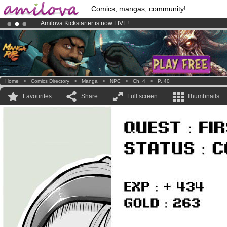
Comics, mangas, community!
Amilova
Kickstarter is now LIVE
!.
Premium membership from
3.95 euros
per month !
Get membership
Home
>
Comics Directory
>
Manga
>
NPC
>
Ch. 4
>
P. 40
Favourites
Share
Full screen
Thumbnails