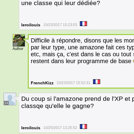
une classe qui leur dédiée?
leroilouis
10/23/2017 15:23:03
Difficile à répondre, disons que les mo
32
par leur type, une amazone fait ces typ
Author
etc, mais ça, c'est dans le cas ou tou
restent dans leur programme de base
FrenchKizz
10/23/2017 15:52:31
Du coup si l'amazone prend de l'XP et 
14
classqe qu'elle le gagne?
leroilouis
10/25/2017 13:25:52