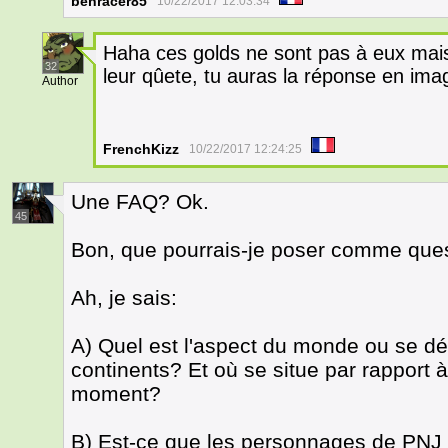
benracer85
10/22/2017 12:03:34
Haha ces golds ne sont pas à eux mais
32
leur qûete, tu auras la réponse en ima
Author
FrenchKizz
10/22/2017 12:24:25
Une FAQ? Ok.
45
Bon, que pourrais-je poser comme ques
Ah, je sais:
A) Quel est l'aspect du monde ou se dér
continents? Et où se situe par rapport 
moment?
B) Est-ce que les personnages de PNJ v