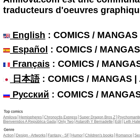
traducteurs d'oeuvres graphiqu
English
: COMICS / MANGAS
Español
: COMICS / MANGAS
Français
: COMICS / MANGA
日本語
: COMICS / MANGAS 
Русский
: COMICS / MANGA
Top comics
Amilova
Hemispheres
Chronoctis Express
Super Dragon Bros Z
Psychomant
Bienvenidos A República Gada
Only Two
Astaroth Y Bernadette
Edil
Leth Hat
Genre
Action
Design - Artworks
Fantasy - SF
Humor
Children's books
Romance
Se