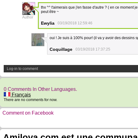
thx ^^ t'aimerais que j'en fasse d'autre ? ( en ce moment j
peut être ~
28
Author
Ewylia
03/19/2018 12:59:46
oui ! Je suis à 100% pour! (il va y avoir des dessins 
5
Coquillage
03/19/2018 17:37:25
Log-in to comment
0 Comments In Other Languages.
Français
There are no comments for now.
Comment on Facebook
Amilova.com est une communauté