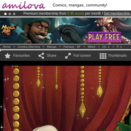
Comics, mangas, community!
Premium membership from
3.95 euros
per month !
Get membership
Amilova
Kickstarter is now LIVE
!.
Already 134393
members
and 1208
comics & mangas!
.
Home
>
Comics Directory
>
Manga
>
Fantasy - SF
>
Wired
>
Ch. 1
>
P. 1
Favourites
Share
Full screen
Thumbnails