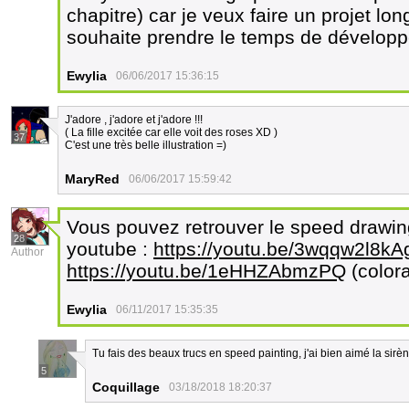
chapitre) car je veux faire un projet lo
souhaite prendre le temps de développer 
Ewylia
06/06/2017 15:36:15
J'adore , j'adore et j'adore !!!
( La fille excitée car elle voit des roses XD )
37
C'est une très belle illustration =)
MaryRed
06/06/2017 15:59:42
Vous pouvez retrouver le speed drawin
28
youtube :
https://youtu.be/3wqqw2l8kA
Author
https://youtu.be/1eHHZAbmzPQ
(colora
Ewylia
06/11/2017 15:35:35
Tu fais des beaux trucs en speed painting, j'ai bien aimé la sirè
5
Coquillage
03/18/2018 18:20:37