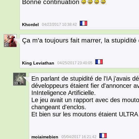
Bonne continuation
Khordel
04/22/2017 10:38:42
Ça m'a toujours fait marrer, la stupidité
26
King Leviathan
04/25/2017 23:40:05
En parlant de stupidité de l'IA j'avais
33
développeurs étaient fier d'annoncer av
InInteligence Artificielle.
Le jeu avait un rapport avec des mouto
changeant d'enclos.
Et bien sur les moutons étaient ULTR
moiaimebien
05/04/2017 16:21:42