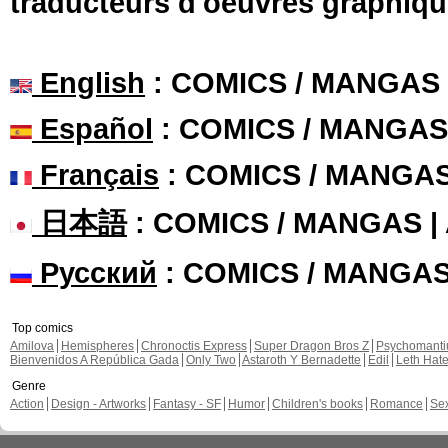
traducteurs d'oeuvres graphiqu
English
: COMICS / MANGAS
Español
: COMICS / MANGAS
Français
: COMICS / MANGA
日本語
: COMICS / MANGAS 
Русский
: COMICS / MANGA
Top comics
Amilova
Hemispheres
Chronoctis Express
Super Dragon Bros Z
Psychomant
Bienvenidos A República Gada
Only Two
Astaroth Y Bernadette
Edil
Leth Hat
Genre
Action
Design - Artworks
Fantasy - SF
Humor
Children's books
Romance
Se