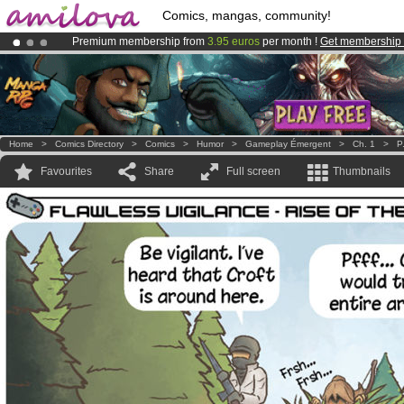
Comics, mangas, community!
Premium membership from
3.95 euros
per month !
Get membership
Amilova
Kickstarter is now LIVE
!.
Already 134393
members
and 1208
comics & mangas!
.
Home
>
Comics Directory
>
Comics
>
Humor
>
Gameplay Émergent
>
Ch. 1
>
P
Favourites
Share
Full screen
Thumbnails