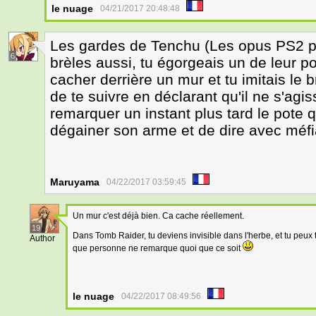
le nuage
04/21/2017 20:48:48
Les gardes de Tenchu (Les opus PS2 pr
6
brèles aussi, tu égorgeais un de leur po
cacher derrière un mur et tu imitais le b
de te suivre en déclarant qu'il ne s'agis
remarquer un instant plus tard le pote q
dégainer son arme et de dire avec méf
Maruyama
04/22/2017 03:59:45
Un mur c'est déjà bien. Ca cache réellement.
19
Dans Tomb Raider, tu deviens invisible dans l'herbe, et tu peux
Author
que personne ne remarque quoi que ce soit
le nuage
04/22/2017 08:49:56