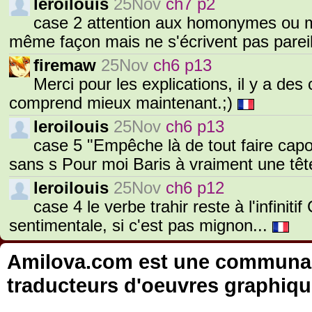
leroilouis
25Nov
ch7 p2
case 2 attention aux homonymes ou m
même façon mais ne s'écrivent pas pareil.
firemaw
25Nov
ch6 p13
Merci pour les explications, il y a de
comprend mieux maintenant.;)
leroilouis
25Nov
ch6 p13
case 5 "Empêche là de tout faire capote
sans s Pour moi Baris à vraiment une tê
leroilouis
25Nov
ch6 p12
case 4 le verbe trahir reste à l'infiniti
sentimentale, si c'est pas mignon...
Amilova.com est une communauté
traducteurs d'oeuvres graphiqu