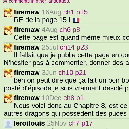
34 comments in other languages.
firemaw
16Aug
ch1 p15
RE de la page 15 !
firemaw
4Aug
ch6 p8
Cette page est quand même mieux 
firemaw
25Jul
ch14 p23
Il fallait que je publie cette page en c
N'hésiter pas à commenter, donner des 
firemaw
3Jun
ch10 p21
ben on peut dire que ça fait un bon bo
posté d'épisode je suis vraiment désolé p
firemaw
10Dec
ch8 p1
Nous voici donc au Chapitre 8, est ce 
autres dragons qui possèdent des puces
leroilouis
25Nov
ch7 p17