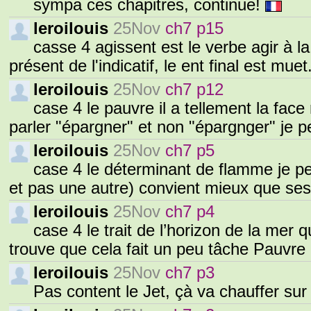
sympa ces chapitres, continue!
leroilouis
25Nov
ch7 p15
casse 4 agissent est le verbe agir à l
présent de l'indicatif, le ent final est muet.
leroilouis
25Nov
ch7 p12
case 4 le pauvre il a tellement la face
parler "épargner" et non "épargnger" je 
leroilouis
25Nov
ch7 p5
case 4 le déterminant de flamme je p
et pas une autre) convient mieux que se
leroilouis
25Nov
ch7 p4
case 4 le trait de l’horizon de la mer 
trouve que cela fait un peu tâche Pauvre 
leroilouis
25Nov
ch7 p3
Pas content le Jet, çà va chauffer sur 