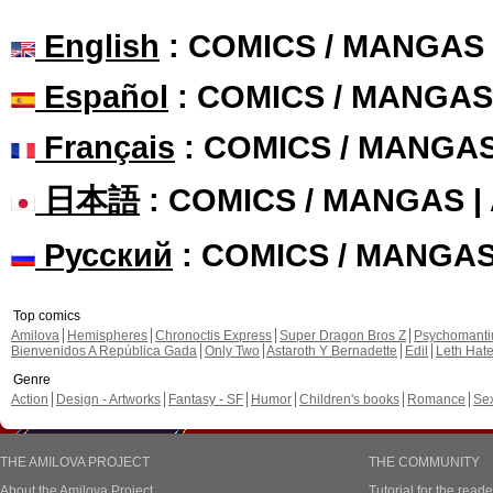
English
: COMICS / MANGAS
Español
: COMICS / MANGAS
Français
: COMICS / MANGA
日本語
: COMICS / MANGAS 
Русский
: COMICS / MANGA
Top comics
Amilova
Hemispheres
Chronoctis Express
Super Dragon Bros Z
Psychomant
Bienvenidos A República Gada
Only Two
Astaroth Y Bernadette
Edil
Leth Hat
Genre
Action
Design - Artworks
Fantasy - SF
Humor
Children's books
Romance
Se
THE AMILOVA PROJECT
THE COMMUNITY
About the Amilova Project
Tutorial for the reade