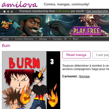
Comics, mangas, community!
Premium membership from
3.95 euros
per month !
Get membership
Already 100000
members
and 1000
comics & mangas!
.
Amilova
Kickstarter is now LIVE
!.
Home
>
Comics Directory
>
Manga
>
Fantasy - SF
>
Burn
Burn
Read manga
Last pa
Toujours déterminer à montrer à ces 
anciens compagnons Saga pour montr
Cartoonist :
firemaw