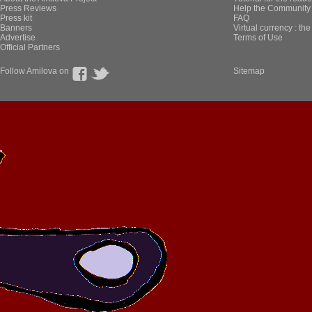
Press Reviews
Help the Community 
Press kit
FAQ
Banners
Virtual currency : th
Advertise
Terms of Use
Official Partners
Follow Amilova on
Sitemap