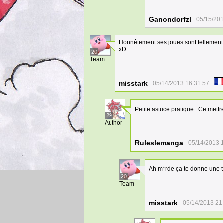
Ganondorfzl
05/15/201
Honnêtement ses joues sont tellement 
xD
20
Team
misstark
05/14/2013 16:31:57
Petite astuce pratique : Ce met
29
Author
Ruleslemanga
05/14/2013 
Ah m*rde ça te donne une t
20
Team
misstark
05/14/2013 21