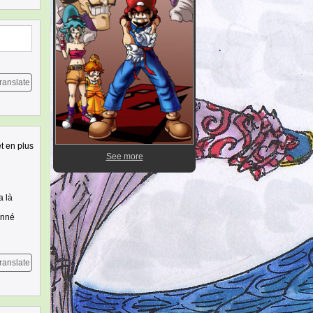
ranslate
et en plus
See more
a là
onné
ranslate