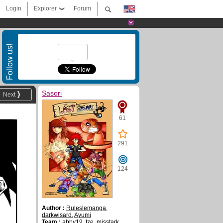
Login
Explorer
Forum
Follow us!
Sasori
Next
61
291
124
Author :
Ruleslemanga
,
darkwisard
,
Ayumi
Team :
abby19
,
tze
,
misstark
,