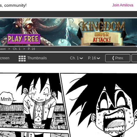
s, community!
Join Amilova
os
per month !
Get membership now
comics & mangas!
.
sori
>
Ch. 1
>
P. 16
screen
Thumbnails
Ch. 1
P. 16
Prev.
Mmh...