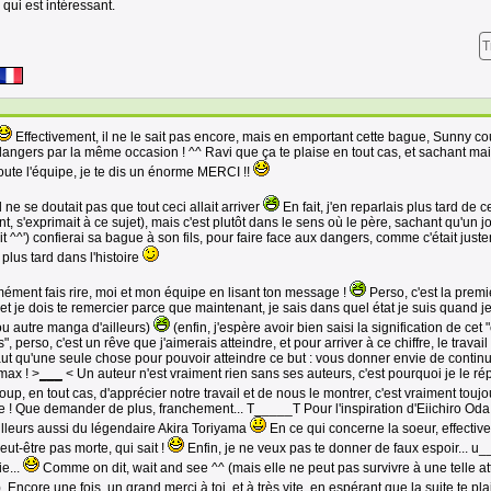
 qui est intéressant.
T
Effectivement, il ne le sait pas encore, mais en emportant cette bague, Sunny co
dangers par la même occasion ! ^^ Ravi que ça te plaise en tout cas, et sachant ma
oute l'équipe, je te dis un énorme MERCI !!
l ne se doutait pas que tout ceci allait arriver
En fait, j'en reparlais plus tard de c
, s'exprimait à ce sujet), mais c'est plutôt dans le sens où le père, sachant qu'un jo
 ^^') confierai sa bague à son fils, pour faire face aux dangers, comme c'était just
plus tard dans l'histoire
ment fais rire, moi et mon équipe en lisant ton message !
Perso, c'est la premi
 et je dois te remercier parce que maintenant, je sais dans quel état je suis quand je
u autre manga d'ailleurs)
(enfin, j'espère avoir bien saisi la signification de cet 
 perso, c'est un rêve que j'aimerais atteindre, et pour arriver à ce chiffre, le travai
 faut qu'une seule chose pour pouvoir atteindre ce but : vous donner envie de contin
max ! >
___
< Un auteur n'est vraiment rien sans ses auteurs, c'est pourquoi je le r
p, en tout cas, d'apprécier notre travail et de nous le montrer, c'est vraiment touj
e ! Que demander de plus, franchement... T_____T Pour l'inspiration d'Eiichiro Oda,
d'ailleurs aussi du légendaire Akira Toriyama
En ce qui concerne la soeur, effectiv
eut-être pas morte, qui sait !
Enfin, je ne veux pas te donner de faux espoir... u
e...
Comme on dit, wait and see ^^ (mais elle ne peut pas survivre à une telle at
). Encore une fois, un grand merci à toi, et à très vite, en espérant que la suite te plai