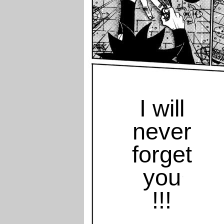
I will
never
forget
you
!!!