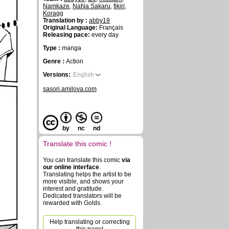
Namkaze
,
NaNa Sakaru
,
fikiri
,
Koragg
Translation by :
abby19
Original Language:
Français
Releasing pace:
every day
Type :
manga
Genre :
Action
Versions:
English
sasori.amilova.com
by
nc
nd
Translate this comic !
You can translate this comic
via
our online interface
.
Translating helps the artist to be
more visible, and shows your
interest and gratitude.
Dedicated translators will be
rewarded with Golds.
Help translating or correcting