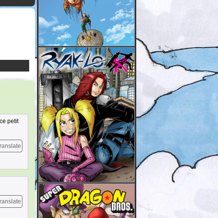
ce petit
ranslate
ranslate