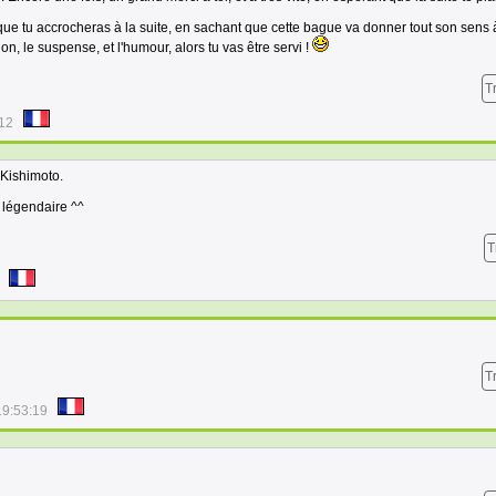
ue tu accrocheras à la suite, en sachant que cette bague va donner tout son sens 
ction, le suspense, et l'humour, alors tu vas être servi !
T
:12
 Kishimoto.
 légendaire ^^
T
T
19:53:19