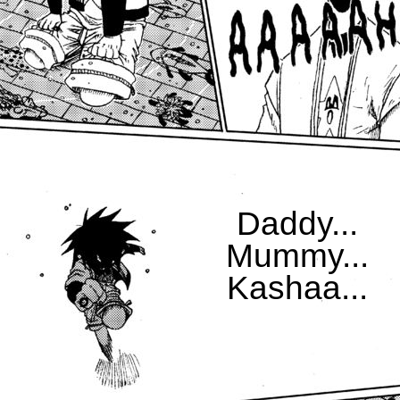
Daddy...
Mummy...
Kashaa...