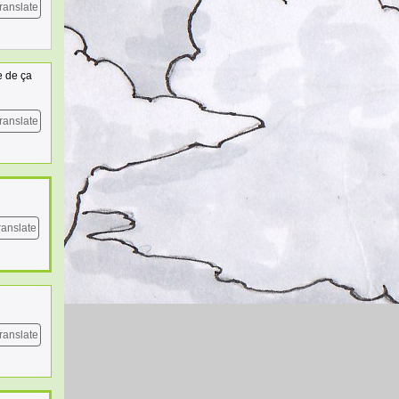
ranslate
e de ça
ranslate
ranslate
ranslate