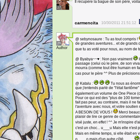
Il récupère la bague de son père, voila
27
carmencita
10/30/2011 21:51:12
@ sebynosaure : Tu as tout compris !
29
de grandes aventures... et de grands 
Author
que tu as voté pour nous, au nom de t
@ Byabya~~♥ : Non pas vraiment
I
passage (celui où le père, de son vivant
mourra (comme tout être humain en fait
cas pour le père ^^ Plus de précisions 
@ Katalu :
Tu nous as énormé
que j'entends parlé de "l'état fantôme"
également un volume de One Piece (o
Pour ce qui est des "plus de 100 tomes",
fait pas peur, au contraire, mais il ne
l'aventure avec nous, et votre soutien 
A BESOIN DE VOUS !
Merci beaucou
plaisir de lire ce genre de commentair
visé juste, en effet ! ^^ Je m'inspire 
c'est un choc... u___u Mais elle n'est p
Mais en même temps, si elle était en vi
o____o mais d'un autre côté... .
__
.