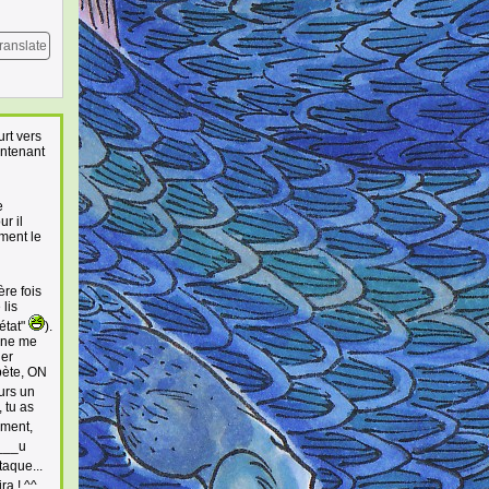
ranslate
urt vers
intenant
e
ur il
ement le
ère fois
 lis
"état"
).
l ne me
uer
épète, ON
ours un
 tu as
ement,
____u
taque...
ra ! ^^