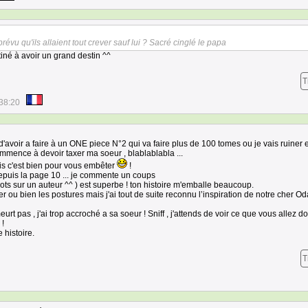
évu qu'ils allaient tout crever sauf lui ? Sacré cinglé le papa
stiné à avoir un grand destin ^^
T
38:20
d'avoir a faire à un ONE piece N°2 qui va faire plus de 100 tomes ou je vais ruiner 
ommence à devoir taxer ma soeur , blablablabla ...
mais c'est bien pour vous embêter
!
epuis la page 10 ... je commente un coups
ots sur un auteur ^^ ) est superbe ! ton histoire m'emballe beaucoup.
er ou bien les postures mais j'ai tout de suite reconnu l’inspiration de notre cher Od
t pas , j'ai trop accroché a sa soeur ! Sniff , j'attends de voir ce que vous allez d
 !
 histoire.
T