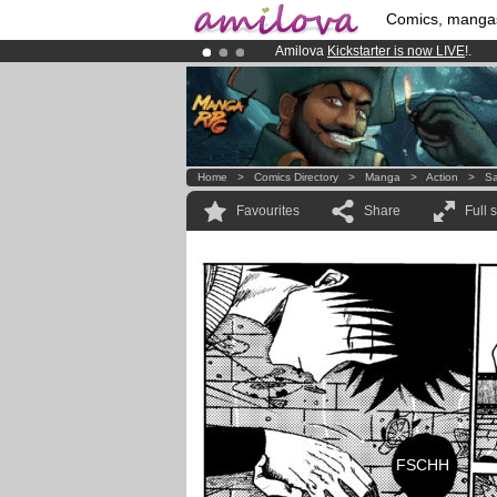
Comics, manga
Amilova
Kickstarter is now LIVE
!.
Premium membership from
3.95 eur
Already 134393
members
and 1208
Home
>
Comics Directory
>
Manga
>
Action
>
Sa
Favourites
Share
Full 
FSCHH