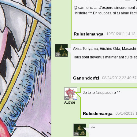
@ carmencita : J'espère sincérement q
l'histoire ^^ En tout cas, si tu aime l'a
Ruleslemanga
10/31/2011 14:18
Akira Toriyama, Eiichiro Oda, Masashi
39
Tous sont devenus maintenant culte et
Ganondorfzl
08/24/2012 22:40:57
Je te le fais pas dire ^^
29
Author
Ruleslemanga
05/14/2013 
^^
39