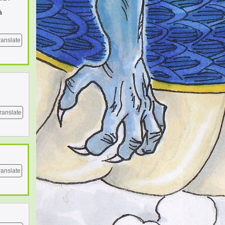
à
ranslate
ranslate
ranslate