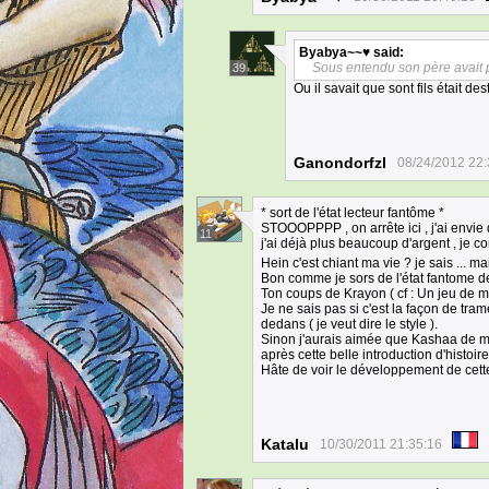
Byabya~~♥
said:
Sous entendu son père avait pr
39
Ou il savait que sont fils était de
Ganondorfzl
08/24/2012 22:
* sort de l'état lecteur fantôme *
STOOOPPPP , on arrête ici , j'ai envie 
11
j'ai déjà plus beaucoup d'argent , je c
Hein c'est chiant ma vie ? je sais ... 
Bon comme je sors de l'état fantome d
Ton coups de Krayon ( cf : Un jeu de m
Je ne sais pas si c'est la façon de tram
dedans ( je veut dire le style ).
Sinon j'aurais aimée que Kashaa de meur
après cette belle introduction d'histoire
Hâte de voir le développement de cette
Katalu
10/30/2011 21:35:16