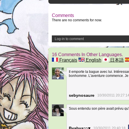
Comments
There are no comments for now.
Log-in to comment
16 Comments In Other Languages.
Français
English
日本語
Il emporte la bague avec lui. Intéressan
bonhomme. L'aventure commence. Je ne
45
sebynosaure
10/30/2011 20:27:1
Sous entendu son père avait prévu qu'il
36
Byabya~~♥
10/30/2011 20:40:18