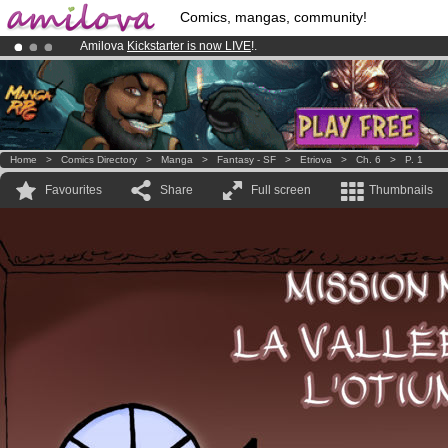
Comics, mangas, community!
Amilova
Kickstarter is now LIVE
!.
Premium membership from
3.95 euros
per month !
Get membership
Already 100000
members
and 1000
comics & mangas!
.
Home
>
Comics Directory
>
Manga
>
Fantasy - SF
>
Etriova
>
Ch. 6
>
P. 1
Favourites
Share
Full screen
Thumbnails