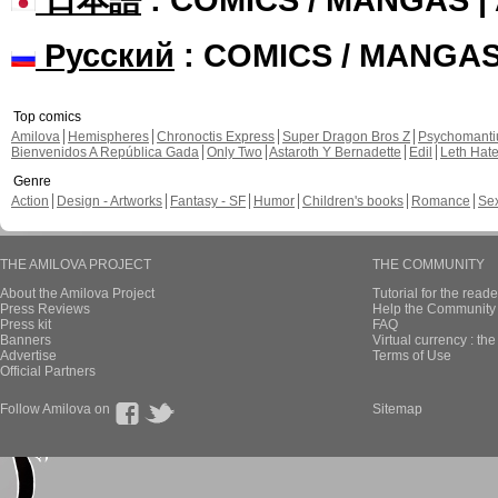
Русский
: COMICS / MANGA
Top comics
Amilova
Hemispheres
Chronoctis Express
Super Dragon Bros Z
Psychomant
Bienvenidos A República Gada
Only Two
Astaroth Y Bernadette
Edil
Leth Hat
Genre
Action
Design - Artworks
Fantasy - SF
Humor
Children's books
Romance
Se
THE AMILOVA PROJECT
THE COMMUNITY
About the Amilova Project
Tutorial for the reade
Press Reviews
Help the Community 
Press kit
FAQ
Banners
Virtual currency : th
Advertise
Terms of Use
Official Partners
Follow Amilova on
Sitemap