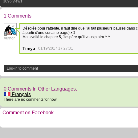
3096 views
1 Comments
Désolée pour l'attente, il faut dire que j'ai fait plusieurs pauses dan
à partir d'une certaine page) xD
3
Mais voilà le chapitre 5, J'espère qu'il vous plaira ^-^
Author
Timya
01/19/2017 17:27:31
Log-in to comment
0 Comments In Other Languages.
Français
There are no comments for now.
Comment on Facebook