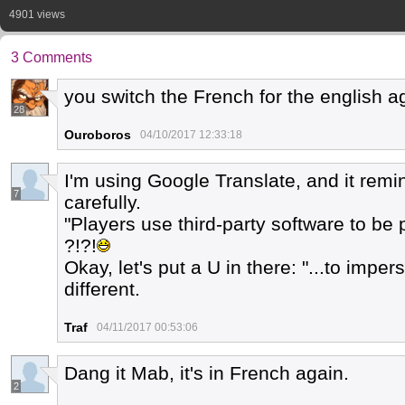
4901 views
3 Comments
you switch the French for the english ag
28
Ouroboros
04/10/2017 12:33:18
I'm using Google Translate, and it remin
7
carefully.
"Players use third-party software to be p
?!?!
Okay, let's put a U in there: "...to impers
different.
Traf
04/11/2017 00:53:06
Dang it Mab, it's in French again.
2