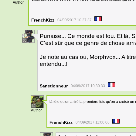
Author
FrenchKizz
04/09/2017 10:27:37
Punaise... Ce monde est fou. Et là, Sa
30
C'est sûr que ce genre de chose arri
Je note au cas où, Morphvox... A tit
entendu...!
Sanctionneur
04/09/2017 10:30:33
là tête qu'on a tiré la première fois qu'on a croisé 
32
Author
FrenchKizz
04/09/2017 11:00:06