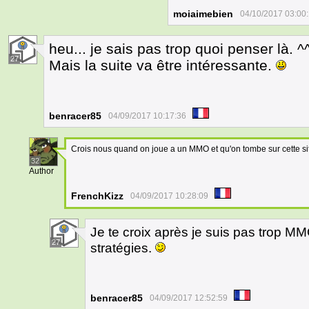
moiaimebien
04/10/2017 03:00
heu... je sais pas trop quoi penser là. ^
27
Mais la suite va être intéressante.
benracer85
04/09/2017 10:17:36
Crois nous quand on joue a un MMO et qu'on tombe sur cette sit
32
Author
FrenchKizz
04/09/2017 10:28:09
Je te croix après je suis pas trop 
27
stratégies.
benracer85
04/09/2017 12:52:59