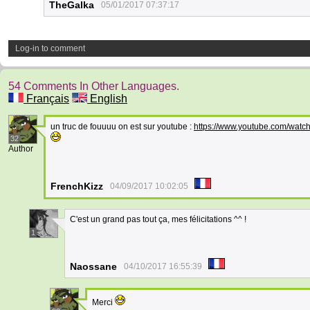
TheGalka
05/01/2017 07:37:17
Log-in to comment
54 Comments In Other Languages.
Français
English
un truc de fouuuu on est sur youtube :
https://www.youtube.com/wat
32
Author
FrenchKizz
04/09/2017 10:02:05
C'est un grand pas tout ça, mes félicitations ^^ !
1
Naossane
04/10/2017 16:55:39
Merci