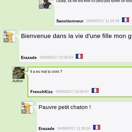
Ouaip, sa vie est finie s'il peut pas fumer un b
30
Sanctionneur
04/09/2017 11:26:28
Bienvenue dans la vie d'une fille mon gr
36
Erazade
04/09/2017 10:39:54
Il a eu mal tu crois ?
32
Author
FrenchKizz
04/09/2017 10:45:07
Pauvre petit chaton !
36
Erazade
04/09/2017 11:39:16