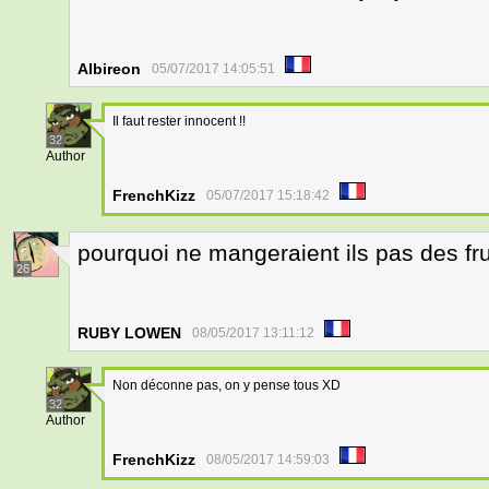
Albireon
05/07/2017 14:05:51
Il faut rester innocent !!
32
Author
FrenchKizz
05/07/2017 15:18:42
pourquoi ne mangeraient ils pas des fru
26
RUBY LOWEN
08/05/2017 13:11:12
Non déconne pas, on y pense tous XD
32
Author
FrenchKizz
08/05/2017 14:59:03