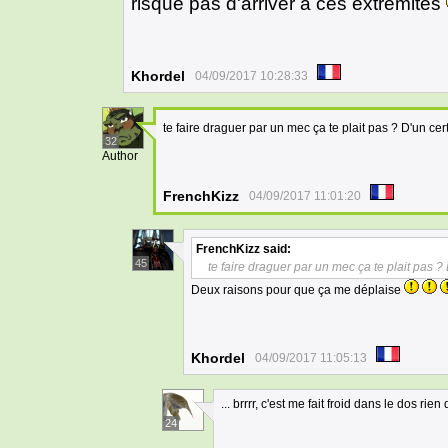
risque pas d'arriver a ces extrémités
Khordel
04/09/2017 10:28:33
te faire draguer par un mec ça te plait pas ? D'un cer
32
Author
FrenchKizz
04/09/2017 11:01:20
FrenchKizz
said:
45
te faire draguer par un mec ça te plait pas ?
Deux raisons pour que ça me déplaise
Khordel
04/09/2017 11:05:13
... brrrr, c'est me fait froid dans le dos ri
24