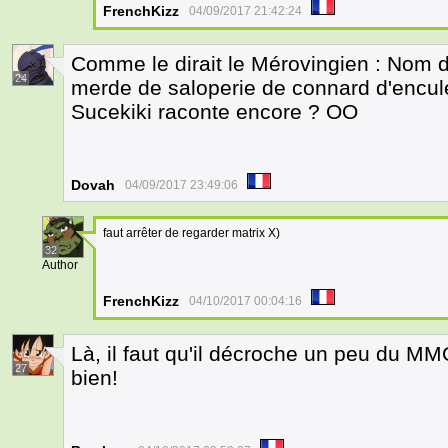
FrenchKizz
04/09/2017 21:42:24
Comme le dirait le Mérovingien : Nom d
24
merde de saloperie de connard d'enculé
Sucekiki raconte encore ? OO
Dovah
04/09/2017 23:49:06
faut arrêter de regarder matrix X)
32
Author
FrenchKizz
04/10/2017 00:04:16
Là, il faut qu'il décroche un peu du MM
27
bien!