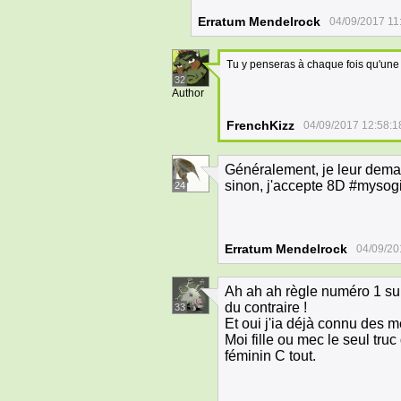
Erratum Mendelrock
04/09/2017 11
Tu y penseras à chaque fois qu'une
32
Author
FrenchKizz
04/09/2017 12:58:1
Généralement, je leur deman
sinon, j'accepte 8D #mysog
24
Erratum Mendelrock
04/09/20
Ah ah ah règle numéro 1 sur 
du contraire !
33
Et oui j'ia déjà connu des m
Moi fille ou mec le seul truc
féminin C tout.