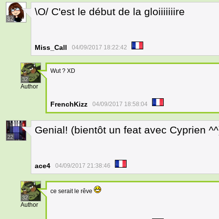
\O/ C'est le début de la gloiiiiiiire
32
Miss_Call
04/09/2017 18:22:42
Wut ? XD
32
Author
FrenchKizz
04/09/2017 18:58:04
Genial! (bientôt un feat avec Cyprien ^^
22
ace4
04/09/2017 21:38:46
ce serait le rêve
32
Author