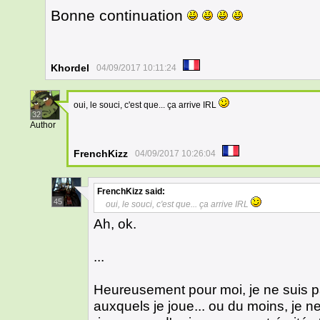
Bonne continuation
Khordel
04/09/2017 10:11:24
oui, le souci, c'est que... ça arrive IRL
32
Author
FrenchKizz
04/09/2017 10:26:04
FrenchKizz
said:
45
oui, le souci, c'est que... ça arrive IRL
Ah, ok.
...
Heureusement pour moi, je ne suis pa
auxquels je joue... ou du moins, je 