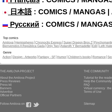
日本語
: COMICS / MANGAS 
Русский
: COMICS / MANGA
Top comics
Amilova
Hemispheres
Chronoctis Express
Super Dragon Bros Z
Psychomant
Bienvenidos A República Gada
Only Two
Astaroth Y Bernadette
Edil
Leth Hat
Genre
Action
Design - Artworks
Fantasy - SF
Humor
Children's books
Romance
Se
THE AMILOVA PROJECT
THE COMMUNITY
About the Amilova Project
Tutorial for the reade
Press Reviews
Help the Community 
Press kit
FAQ
Banners
Virtual currency : th
Advertise
Terms of Use
Official Partners
Follow Amilova on
Sitemap