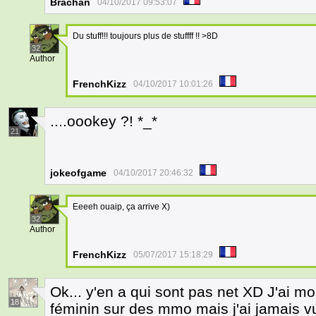
Brachan
04/10/2017 09:53:07
Du stuff!!! toujours plus de stuffff !! >8D
32
Author
FrenchKizz
04/10/2017 10:01:26
....oookey ?! *_*
21
jokeofgame
04/10/2017 20:46:32
Eeeeh ouaip, ça arrive X)
32
Author
FrenchKizz
05/07/2017 15:18:29
Ok... y'en a qui sont pas net XD J'ai m
18
féminin sur des mmo mais j'ai jamais vu