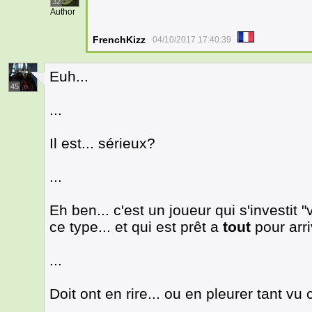
32
Author
FrenchKizz
04/10/2017 17:40:39
Euh...
45
...
Il est... sérieux?
...
Eh ben... c'est un joueur qui s'investi
ce type... et qui est prêt a
tout
pour arri
...
Doit ont en rire... ou en pleurer tant v