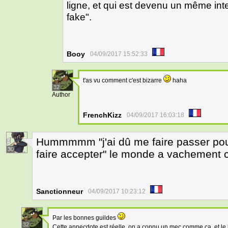
ligne, et qui est devenu un même inter
fake".
Booy
04/09/2017 15:52:33
t'as vu comment c'est bizarre
haha
32
Author
FrenchKizz
04/09/2017 16:03:18
Hummmmm "j'ai dû me faire passer pou
30
faire accepter" le monde a vachement 
Sanctionneur
04/09/2017 10:23:12
Par les bonnes guildes
32
Cette annecdote est réelle, on a connu un mec comme ça, et le