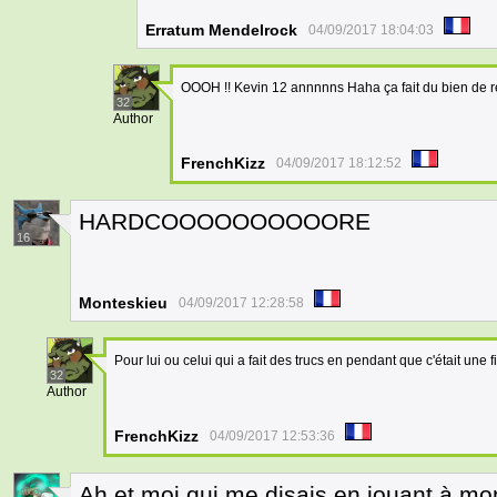
Erratum Mendelrock
04/09/2017 18:04:03
OOOH !! Kevin 12 annnnns Haha ça fait du bien de 
32
Author
FrenchKizz
04/09/2017 18:12:52
HARDCOOOOOOOOOORE
16
Monteskieu
04/09/2017 12:28:58
Pour lui ou celui qui a fait des trucs en pendant que c'était une f
32
Author
FrenchKizz
04/09/2017 12:53:36
Ah et moi qui me disais en jouant à mon