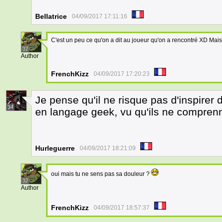
Bellatrice
04/09/2017 17:11:16
C'est un peu ce qu'on a dit au joueur qu'on a rencontré XD Mais i
32
Author
FrenchKizz
04/09/2017 17:20:23
Je pense qu'il ne risque pas d'inspirer d
34
en langage geek, vu qu'ils ne compren
Hurleguerre
04/09/2017 18:21:09
oui mais tu ne sens pas sa douleur ?
32
Author
FrenchKizz
04/09/2017 18:57:37