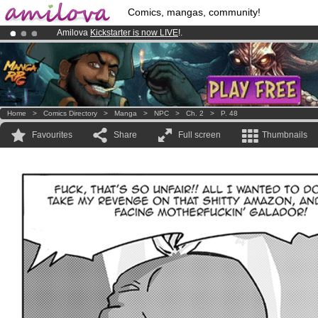
Comics, mangas, community!
Amilova
Kickstarter is now LIVE
!.
Already 100000
members
and 1000
comics & mangas!
.
Premium membership from
3.95 euros
per month !
Get membership
Home
>
Comics Directory
>
Manga
>
NPC
>
Ch. 2
>
P. 48
Favourites
Share
Full screen
Thumbnails