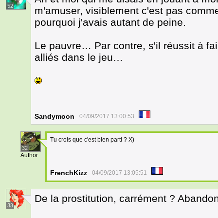
52
m'amuser, visiblement c'est pas comme
pourquoi j'avais autant de peine.
Le pauvre… Par contre, s'il réussit à fa
alliés dans le jeu…
Sandymoon
04/09/2017 13:00:53
Tu crois que c'est bien parti ? X)
32
Author
FrenchKizz
04/09/2017 13:05:51
De la prostitution, carrément ? Abandonn
33