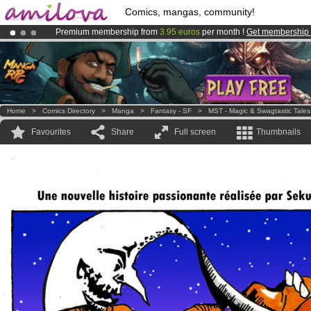
Comics, mangas, community!
Premium membership from
3.95 euros
per month !
Get membership
Amilova
Kickstarter is now LIVE
!.
Already 100000
members
and 1000
comics & mangas!
.
Home
>
Comics Directory
>
Manga
>
Fantasy - SF
>
MST - Magic & Swagtastic Tales
Favourites
Share
Full screen
Thumbnails