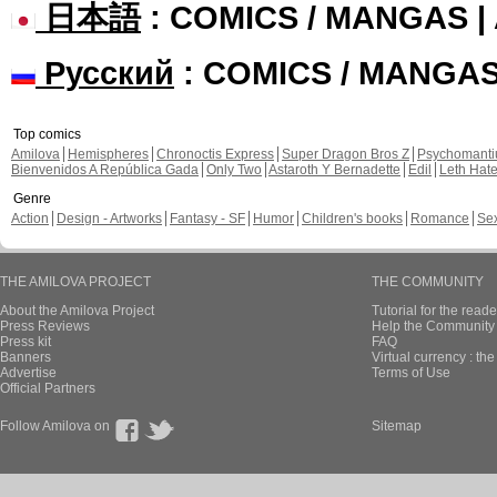
日本語
: COMICS / MANGAS 
Русский
: COMICS / MANGA
Top comics
Amilova
Hemispheres
Chronoctis Express
Super Dragon Bros Z
Psychomant
Bienvenidos A República Gada
Only Two
Astaroth Y Bernadette
Edil
Leth Hat
Genre
Action
Design - Artworks
Fantasy - SF
Humor
Children's books
Romance
Se
THE AMILOVA PROJECT
THE COMMUNITY
About the Amilova Project
Tutorial for the reade
Press Reviews
Help the Community 
Press kit
FAQ
Banners
Virtual currency : th
Advertise
Terms of Use
Official Partners
Follow Amilova on
Sitemap