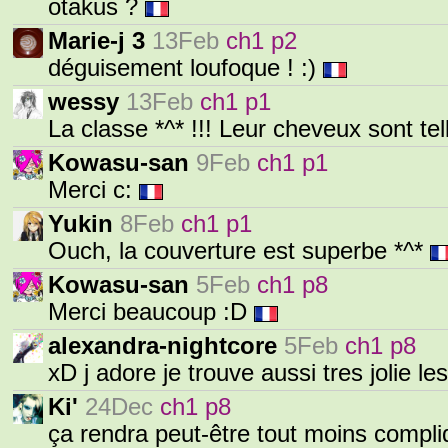
otakus ?
Marie-j 3
13Feb
ch1 p2
déguisement loufoque ! :)
wessy
13Feb
ch1 p1
La classe *^* !!! Leur cheveux sont te
Kowasu-san
9Feb
ch1 p1
Merci c:
Yukin
8Feb
ch1 p1
Ouch, la couverture est superbe *^*
Kowasu-san
5Feb
ch1 p8
Merci beaucoup :D
alexandra-nightcore
5Feb
ch1 p8
xD j adore je trouve aussi tres jolie le
Ki'
24Dec
ch1 p8
ça rendra peut-être tout moins compli