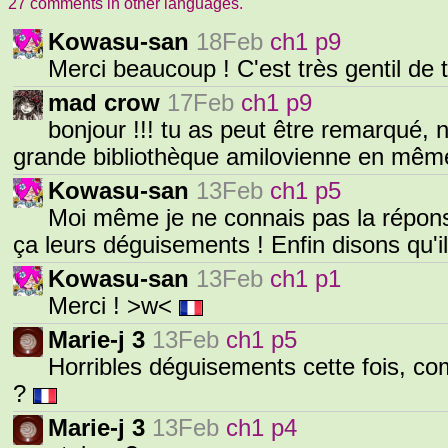
27 comments in other languages.
Kowasu-san
18Feb
ch1 p9
Merci beaucoup ! C'est très gentil de 
mad crow
17Feb
ch1 p9
bonjour !!! tu as peut être remarqué, n
grande bibliothèque amilovienne en même 
Kowasu-san
13Feb
ch1 p5
Moi même je ne connais pas la réponse.
ça leurs déguisements ! Enfin disons qu'il
Kowasu-san
13Feb
ch1 p1
Merci ! >w<
Marie-j 3
13Feb
ch1 p5
Horribles déguisements cette fois, comm
?
Marie-j 3
13Feb
ch1 p4