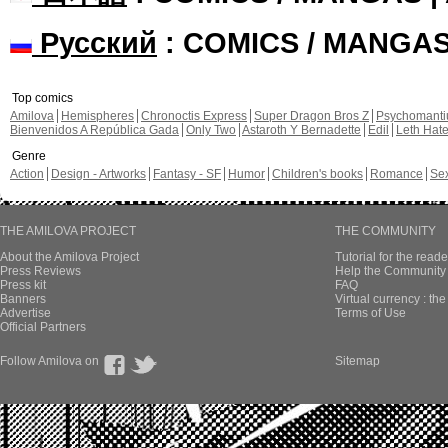
Русский
: COMICS / MANGA
Top comics
Amilova
Hemispheres
Chronoctis Express
Super Dragon Bros Z
Psychomant
Bienvenidos A República Gada
Only Two
Astaroth Y Bernadette
Edil
Leth Hat
Genre
Action
Design - Artworks
Fantasy - SF
Humor
Children's books
Romance
Se
THE AMILOVA PROJECT
THE COMMUNITY
About the Amilova Project
Tutorial for the reade
Press Reviews
Help the Community 
Press kit
FAQ
Banners
Virtual currency : th
Advertise
Terms of Use
Official Partners
Follow Amilova on
Sitemap