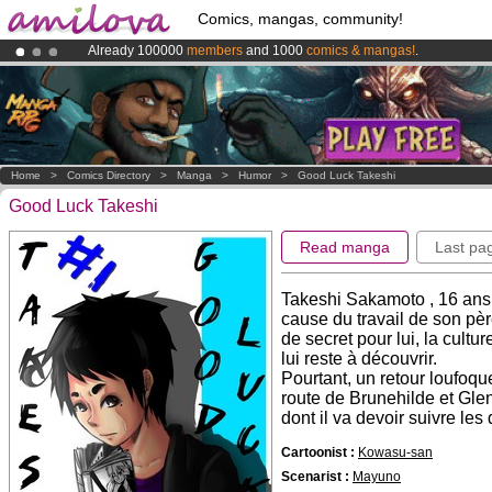
Comics, mangas, community!
Already 100000
members
and 1000
comics & mangas!
.
Premium membership from
3.95 euros
per month !
Get membership
Amilova
Kickstarter is now LIVE
!.
Home
>
Comics Directory
>
Manga
>
Humor
>
Good Luck Takeshi
Good Luck Takeshi
Read manga
Last pa
Takeshi Sakamoto , 16 ans 
cause du travail de son pèr
de secret pour lui, la cult
lui reste à découvrir.
Pourtant, un retour loufoqu
route de Brunehilde et Glen
dont il va devoir suivre les
Cartoonist :
Kowasu-san
Scenarist :
Mayuno