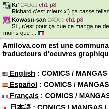
Ki'
24Dec
ch1 p8
Richard c'est mieux x') ça casse telle
Kowasu-san
24Dec
ch1 p8
Si , c'est pour ça que ce manga ne d
moins que ...
Amilova.com est une communauté
traducteurs d'oeuvres graphiqu
English
: COMICS / MANGAS
Español
: COMICS / MANGAS
Français
: COMICS / MANGA
日本語
: COMICS / MANGAS 