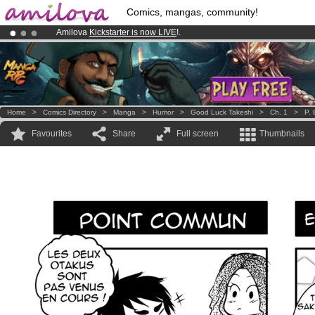
Comics, mangas, community!
Amilova
Kickstarter is now LIVE
!.
Premium membership from
3.95 euros
per month !
Get membership
Already 100000
members
and 1000
comics & mangas!
.
Home
>
Comics Directory
>
Manga
>
Humor
>
Good Luck Takeshi
>
Ch. 1
>
P. 
Favourites
Share
Full screen
Thumbnails