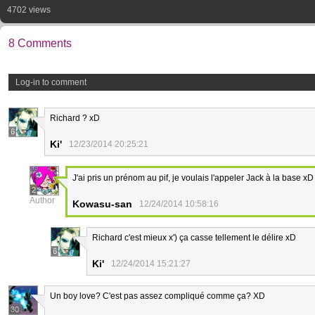
4702 views
8 Comments
Log-in to comment
Richard ? xD
6
Ki'
12/23/2014 20:25:21
J'ai pris un prénom au pif, je voulais l'appeler Jack à la base xD
2
Author
Kowasu-san
12/24/2014 10:58:16
Richard c'est mieux x') ça casse tellement le délire xD
6
Ki'
12/24/2014 15:21:27
Un boy love? C'est pas assez compliqué comme ça? XD
30