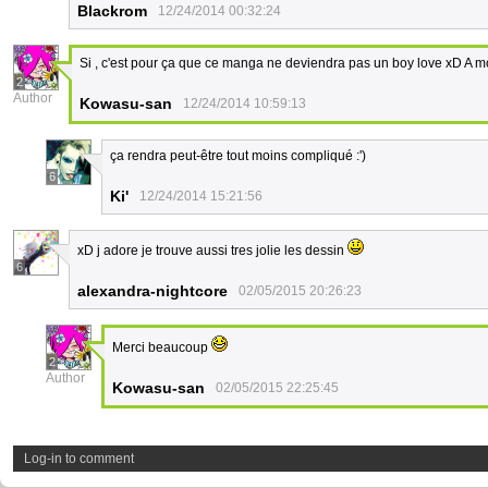
Blackrom
12/24/2014 00:32:24
Si , c'est pour ça que ce manga ne deviendra pas un boy love xD A mo
2
Author
Kowasu-san
12/24/2014 10:59:13
ça rendra peut-être tout moins compliqué :')
6
Ki'
12/24/2014 15:21:56
xD j adore je trouve aussi tres jolie les dessin
6
alexandra-nightcore
02/05/2015 20:26:23
Merci beaucoup
2
Author
Kowasu-san
02/05/2015 22:25:45
Log-in to comment