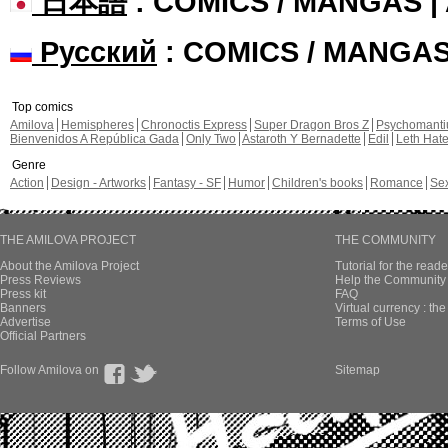
日本語
: COMICS / MANGAS 
Русский
: COMICS / MANGA
Top comics
Amilova
Hemispheres
Chronoctis Express
Super Dragon Bros Z
Psychomant
Bienvenidos A República Gada
Only Two
Astaroth Y Bernadette
Edil
Leth Hat
Genre
Action
Design - Artworks
Fantasy - SF
Humor
Children's books
Romance
Se
THE AMILOVA PROJECT
THE COMMUNITY
About the Amilova Project
Tutorial for the reade
Press Reviews
Help the Community 
Press kit
FAQ
Banners
Virtual currency : th
Advertise
Terms of Use
Official Partners
Follow Amilova on
Sitemap