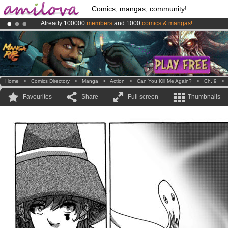
Comics, mangas, community!
Already 100000
members
and 1000
comics & mangas!
.
Amilova
Kickstarter is now LIVE
!.
Premium membership from
3.95 euros
per month !
Get membership
Home
>
Comics Directory
>
Manga
>
Action
>
Can You Kill Me Again?
>
Ch. 9
Favourites
Share
Full screen
Thumbnails