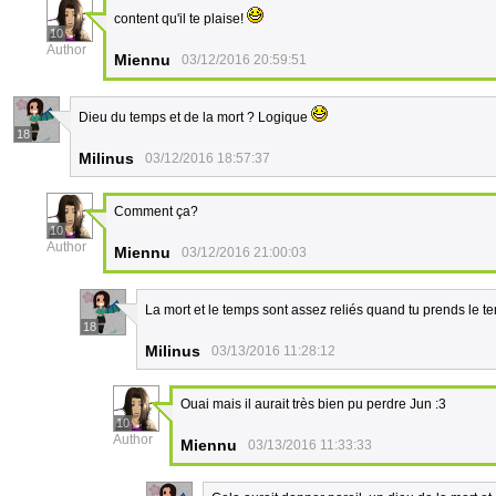
content qu'il te plaise!
10
Author
Miennu
03/12/2016 20:59:51
Dieu du temps et de la mort ? Logique
18
Milinus
03/12/2016 18:57:37
Comment ça?
10
Author
Miennu
03/12/2016 21:00:03
La mort et le temps sont assez reliés quand tu prends le 
18
Milinus
03/13/2016 11:28:12
Ouai mais il aurait très bien pu perdre Jun :3
10
Author
Miennu
03/13/2016 11:33:33