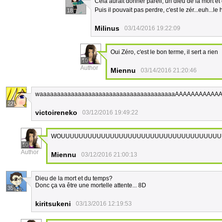
Cela aurait donner pareil, un dieu de la mort et
Puis il pouvait pas perdre, c'est le zér...euh...le
18
Milinus
03/14/2016 19:22:09
Oui Zéro, c'est le bon terme, il sert a rien
10
Author
Miennu
03/14/2016 21:20:46
waaaaaaaaaaaaaaaaaaaaaaaaaaaaaaaaaaaaaaaAAAAAAAAAA
22
victoireneko
03/12/2016 19:49:22
WOUUUUUUUUUUUUUUUUUUUUUUUUUUUUUUUUUUUU
10
Author
Miennu
03/12/2016 21:00:13
Dieu de la mort et du temps?
Donc ça va être une mortelle attente... 8D
35
kiritsukeni
03/13/2016 12:19:53