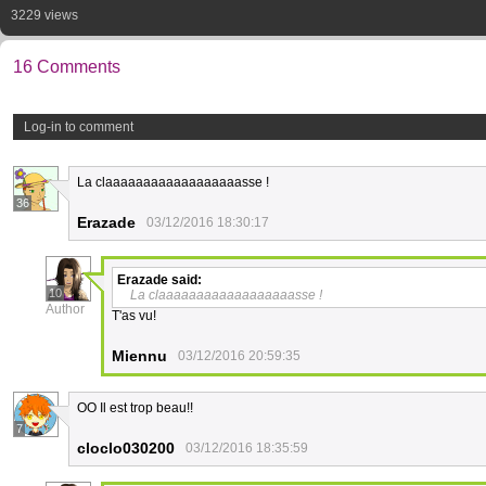
3229 views
16 Comments
Log-in to comment
La claaaaaaaaaaaaaaaaaasse !
36
Erazade
03/12/2016 18:30:17
Erazade
said:
10
La claaaaaaaaaaaaaaaaaasse !
Author
T'as vu!
Miennu
03/12/2016 20:59:35
OO Il est trop beau!!
7
cloclo030200
03/12/2016 18:35:59