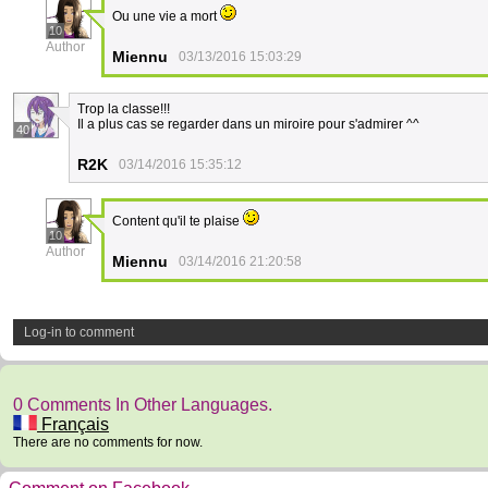
Ou une vie a mort
10
Author
Miennu
03/13/2016 15:03:29
Trop la classe!!!
Il a plus cas se regarder dans un miroire pour s'admirer ^^
40
R2K
03/14/2016 15:35:12
Content qu'il te plaise
10
Author
Miennu
03/14/2016 21:20:58
Log-in to comment
0 Comments In Other Languages.
Français
There are no comments for now.