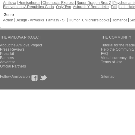
Amilova
Hemispheres
Chronoctis Express
Super Dragon Bros Z
Psychomant
Bienvenidos A República Gada
Only Two
Astaroth Y Bernadette
Edil
Leth Hat
Genre
Action
Design - Artworks
Fantasy - SF
Humor
Children's books
Romance
Se
THE AMILOVA PROJECT
THE COMMUNITY
About the Amilova Project
Tutorial for the reade
Press Reviews
Help the Community 
Press kit
FAQ
Banners
Virtual currency : th
Advertise
Terms of Use
Official Partners
Follow Amilova on
Sitemap