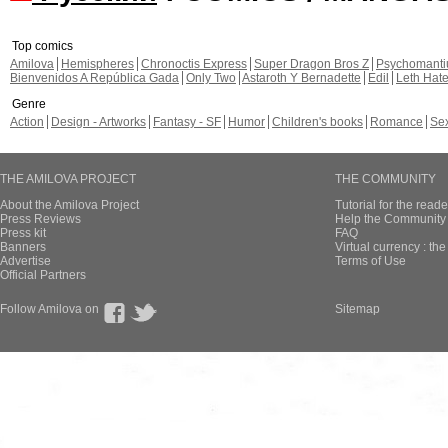
Top comics
Amilova
Hemispheres
Chronoctis Express
Super Dragon Bros Z
Psychomant
Bienvenidos A República Gada
Only Two
Astaroth Y Bernadette
Edil
Leth Hat
Genre
Action
Design - Artworks
Fantasy - SF
Humor
Children's books
Romance
Se
THE AMILOVA PROJECT
THE COMMUNITY
About the Amilova Project
Tutorial for the reade
Press Reviews
Help the Community 
Press kit
FAQ
Banners
Virtual currency : th
Advertise
Terms of Use
Official Partners
Follow Amilova on
Sitemap