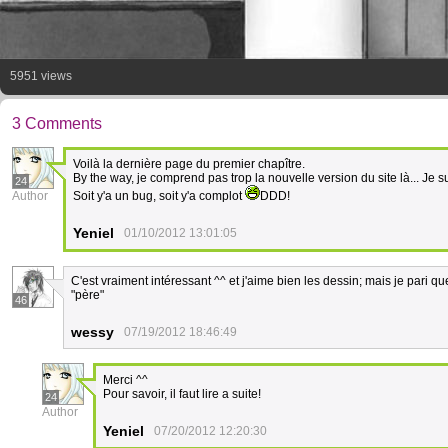
5951 views
3 Comments
Voilà la dernière page du premier chapître.
By the way, je comprend pas trop la nouvelle version du site là... 
24
Author
Soit y'a un bug, soit y'a complot
DDD!
Yeniel
01/10/2012 13:01:05
C'est vraiment intéressant ^^ et j'aime bien les dessin; mais je pari q
"père"
46
wessy
07/19/2012 18:46:49
Merci ^^
Pour savoir, il faut lire a suite!
24
Author
Yeniel
07/20/2012 12:20:30