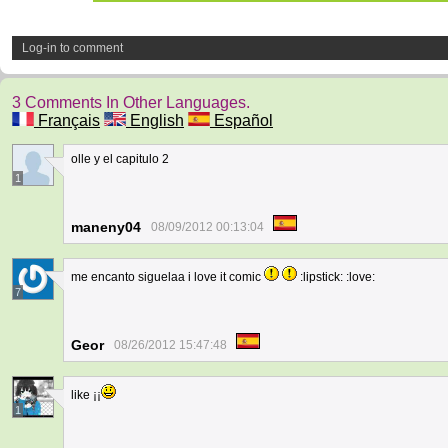
Log-in to comment
3 Comments In Other Languages.
Français
English
Español
olle y el capitulo 2
1
maneny04
08/09/2012 00:13:04
me encanto siguelaa i love it comic
:lipstick: :love:
7
Geor
08/26/2012 15:47:48
like ¡¡
1