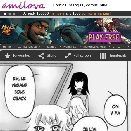
Comics, mangas, community!
Already 100000
members
and 1000
comics & mangas!
.
Premium membership from
3.95 euros
per month !
Get membership
Amilova
Kickstarter is now LIVE
!.
Home
>
Comics Directory
>
Manga
>
Romance
>
Metempsychosis
>
Ch. 1
>
P.
Favourites
Share
Full screen
Thumbnails